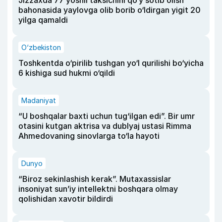
Jizzaxda 77 yoshli taksichini qo‘y sotib olish
bahonasida yaylovga olib borib o‘ldirgan yigit 20
yilga qamaldi
O‘zbekiston
Toshkentda o‘pirilib tushgan yo‘l qurilishi bo‘yicha
6 kishiga sud hukmi o‘qildi
Madaniyat
“U boshqalar baxti uchun tug‘ilgan edi”. Bir umr
otasini kutgan aktrisa va dublyaj ustasi Rimma
Ahmedovaning sinovlarga to‘la hayoti
Dunyo
“Biroz sekinlashish kerak”. Mutaxassislar
insoniyat sun’iy intellektni boshqara olmay
qolishidan xavotir bildirdi