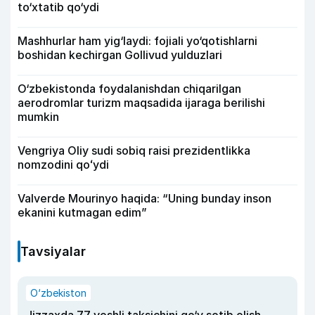
to‘xtatib qo‘ydi
Mashhurlar ham yig‘laydi: fojiali yo‘qotishlarni
boshidan kechirgan Gollivud yulduzlari
O‘zbekistonda foydalanishdan chiqarilgan
aerodromlar turizm maqsadida ijaraga berilishi
mumkin
Vengriya Oliy sudi sobiq raisi prezidentlikka
nomzodini qoʻydi
Valverde Mourinyo haqida: “Uning bunday inson
ekanini kutmagan edim”
Tavsiyalar
O‘zbekiston