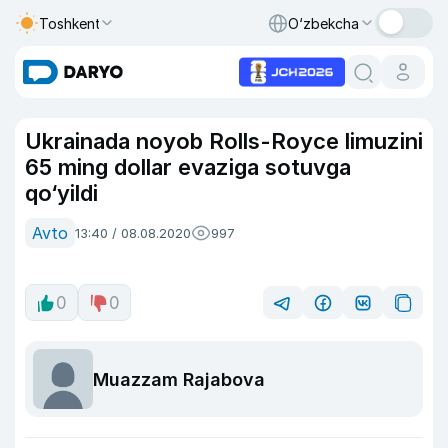
Toshkent
O‘zbekcha
Ukrainada noyob Rolls-Royce limuzini
65 ming dollar evaziga sotuvga
qo‘yildi
Avto
13:40 / 08.08.2020
997
0
0
Muazzam Rajabova