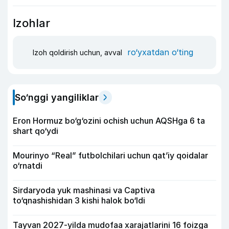
Izohlar
ro‘yxatdan o‘ting
Izoh qoldirish uchun, avval
So‘nggi yangiliklar
Eron Hormuz bo‘g‘ozini ochish uchun AQSHga 6 ta
shart qo‘ydi
Mourinyo “Real” futbolchilari uchun qat’iy qoidalar
o‘rnatdi
Sirdaryoda yuk mashinasi va Captiva
to‘qnashishidan 3 kishi halok bo‘ldi
Tayvan 2027-yilda mudofaa xarajatlarini 16 foizga