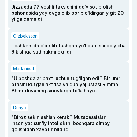
Jizzaxda 77 yoshli taksichini qo‘y sotib olish
bahonasida yaylovga olib borib o‘ldirgan yigit 20
yilga qamaldi
O‘zbekiston
Toshkentda o‘pirilib tushgan yo‘l qurilishi bo‘yicha
6 kishiga sud hukmi o‘qildi
Madaniyat
“U boshqalar baxti uchun tug‘ilgan edi”. Bir umr
otasini kutgan aktrisa va dublyaj ustasi Rimma
Ahmedovaning sinovlarga to‘la hayoti
Dunyo
“Biroz sekinlashish kerak”. Mutaxassislar
insoniyat sun’iy intellektni boshqara olmay
qolishidan xavotir bildirdi