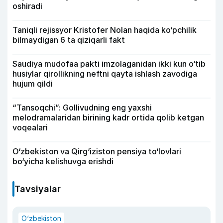
oshiradi
Taniqli rejissyor Kristofer Nolan haqida ko‘pchilik
bilmaydigan 6 ta qiziqarli fakt
Saudiya mudofaa pakti imzolaganidan ikki kun o‘tib
husiylar qirollikning neftni qayta ishlash zavodiga
hujum qildi
“Tansoqchi”: Gollivudning eng yaxshi
melodramalaridan birining kadr ortida qolib ketgan
voqealari
O‘zbekiston va Qirg‘iziston pensiya to‘lovlari
bo‘yicha kelishuvga erishdi
Tavsiyalar
O‘zbekiston