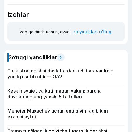
Izohlar
ro‘yxatdan o‘ting
Izoh qoldirish uchun, avval
So‘nggi yangiliklar
Tojikiston qo‘shni davlatlardan uch baravar ko‘p
yonilg‘i sotib oldi — OAV
Keskin syujet va kutilmagan yakun: barcha
davrlarning eng yaxshi 5 ta trilleri
Menejer Maxachev uchun eng qiyin raqib kim
ekanini aytdi
Tramp tug‘ilganlik bo‘yicha fuqarolik berishni