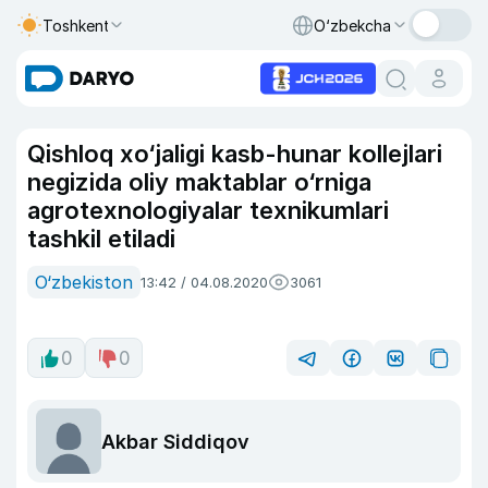
Toshkent
O‘zbekcha
Qishloq xo‘jaligi kasb-hunar kollejlari
negizida oliy maktablar o‘rniga
agrotexnologiyalar texnikumlari
tashkil etiladi
O‘zbekiston
13:42 / 04.08.2020
3061
0
0
Akbar Siddiqov