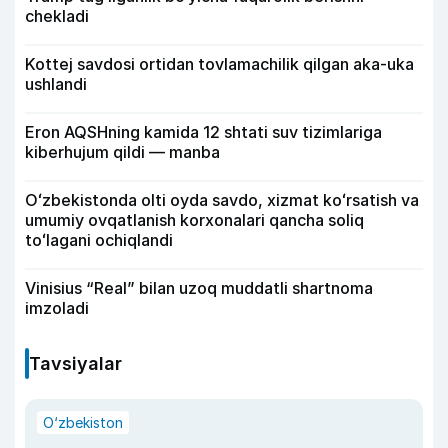
chekladi
Kottej savdosi ortidan tovlamachilik qilgan aka-uka
ushlandi
Eron AQSHning kamida 12 shtati suv tizimlariga
kiberhujum qildi — manba
Oʻzbekistonda olti oyda savdo, xizmat koʻrsatish va
umumiy ovqatlanish korxonalari qancha soliq
toʻlagani ochiqlandi
Vinisius “Real” bilan uzoq muddatli shartnoma
imzoladi
Tavsiyalar
O‘zbekiston