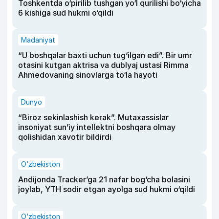
Toshkentda o‘pirilib tushgan yo‘l qurilishi bo‘yicha
6 kishiga sud hukmi o‘qildi
Madaniyat
“U boshqalar baxti uchun tug‘ilgan edi”. Bir umr
otasini kutgan aktrisa va dublyaj ustasi Rimma
Ahmedovaning sinovlarga to‘la hayoti
Dunyo
“Biroz sekinlashish kerak”. Mutaxassislar
insoniyat sun’iy intellektni boshqara olmay
qolishidan xavotir bildirdi
O‘zbekiston
Andijonda Tracker’ga 21 nafar bog‘cha bolasini
joylab, YTH sodir etgan ayolga sud hukmi o‘qildi
O‘zbekiston