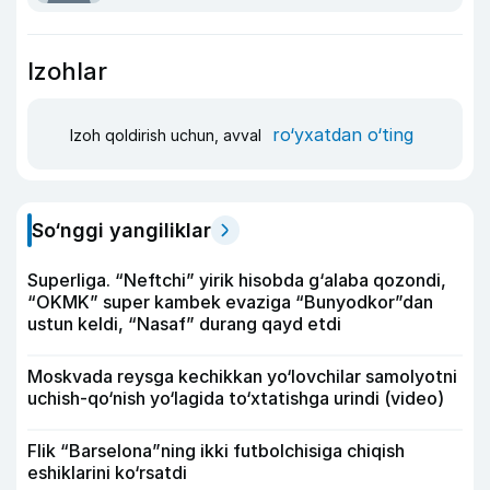
Izohlar
ro‘yxatdan o‘ting
Izoh qoldirish uchun, avval
So‘nggi yangiliklar
Superliga. “Neftchi” yirik hisobda g‘alaba qozondi,
“OKMK” super kambek evaziga “Bunyodkor”dan
ustun keldi, “Nasaf” durang qayd etdi
Moskvada reysga kechikkan yo‘lovchilar samolyotni
uchish-qo‘nish yo‘lagida to‘xtatishga urindi (video)
Flik “Barselona”ning ikki futbolchisiga chiqish
eshiklarini ko‘rsatdi