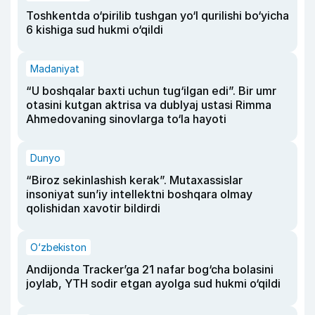
Toshkentda o‘pirilib tushgan yo‘l qurilishi bo‘yicha
6 kishiga sud hukmi o‘qildi
Madaniyat
“U boshqalar baxti uchun tug‘ilgan edi”. Bir umr
otasini kutgan aktrisa va dublyaj ustasi Rimma
Ahmedovaning sinovlarga to‘la hayoti
Dunyo
“Biroz sekinlashish kerak”. Mutaxassislar
insoniyat sun’iy intellektni boshqara olmay
qolishidan xavotir bildirdi
O‘zbekiston
Andijonda Tracker’ga 21 nafar bog‘cha bolasini
joylab, YTH sodir etgan ayolga sud hukmi o‘qildi