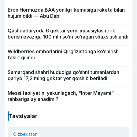
Eron Hormuzda BAA yonilg‘i kemasiga raketa bilan
hujum qildi — Abu Dabi
Qashqadaryoda 6 gektar yerni xususiylashtirib
berish evaziga 100 mln so‘m so‘ragan shaxs ushlandi
Wildberries omborlarini Qirg‘izistonga ko‘chirish
taklif qilindi
Samarqand shahri hududiga qo‘shni tumanlardan
qariyb 17,2 ming gektar yer qo‘shib beriladi
Messi faoliyatini yakunlagach, “Inter Mayami”
rahbariga aylanadimi?
Tavsiyalar
O‘zbekiston