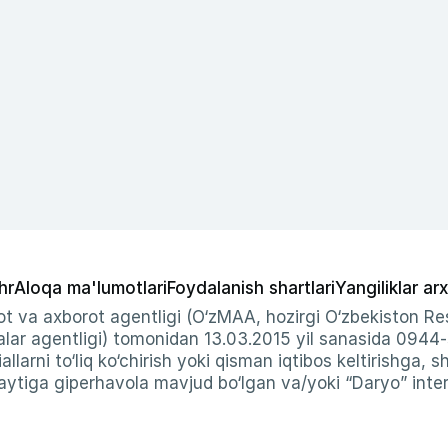
hr
Aloqa ma'lumotlari
Foydalanish shartlari
Yangiliklar arx
t va axborot agentligi (O‘zMAA, hozirgi O‘zbekiston Res
ar agentligi) tomonidan 13.03.2015 yil sanasida 0944
allarni to‘liq ko‘chirish yoki qisman iqtibos keltirishga, 
ytiga giperhavola mavjud bo‘lgan va/yoki “Daryo” intern