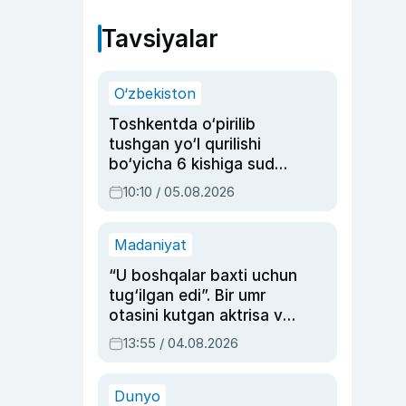
Tavsiyalar
O‘zbekiston
Toshkentda o‘pirilib
tushgan yo‘l qurilishi
bo‘yicha 6 kishiga sud
hukmi o‘qildi
10:10 / 05.08.2026
Madaniyat
“U boshqalar baxti uchun
tug‘ilgan edi”. Bir umr
otasini kutgan aktrisa va
dublyaj ustasi Rimma
13:55 / 04.08.2026
Ahmedovaning
sinovlarga to‘la hayoti
Dunyo