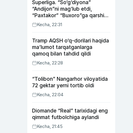
Superliga. “So‘g‘diyona”
“Andijon”ni mag‘lub etdi,
“Paxtakor” “Buxoro”ga qarshi
bahsda g‘alabani qo‘ldan
Kecha, 22:31
chiqardi
Tramp AQSH o‘q-dorilari haqida
ma’lumot tarqatganlarga
qamoq bilan tahdid qildi
Kecha, 22:28
“Tolibon” Nangarhor viloyatida
72 gektar yerni tortib oldi
Kecha, 22:04
Diomande “Real” tarixidagi eng
qimmat futbolchiga aylandi
Kecha, 21:45