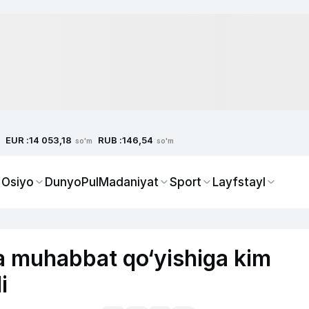
EUR :
RUB :
14 053,18
146,54
so'm
so'm
 Osiyo
Dunyo
Pul
Madaniyat
Sport
Layfstayl
 muhabbat qo‘yishiga kim
i