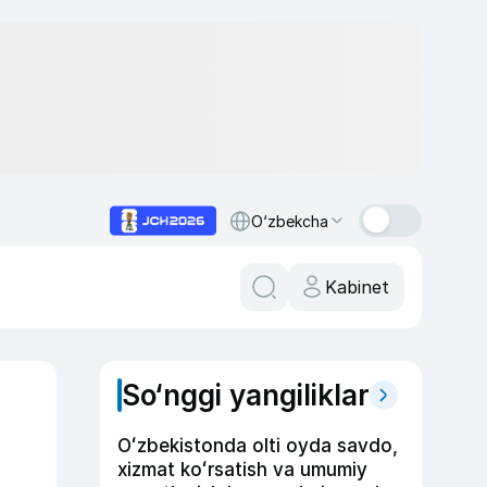
O‘zbekcha
Kabinet
So‘nggi yangiliklar
Oʻzbekistonda olti oyda savdo,
xizmat koʻrsatish va umumiy