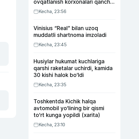
ovqatlanish korxonalari qancha
soliq toʻlagani ochiqlandi
Kecha, 23:56
Vinisius “Real” bilan uzoq
muddatli shartnoma imzoladi
Kecha, 23:45
Husiylar hukumat kuchlariga
qarshi raketalar uchirdi, kamida
30 kishi halok bo‘ldi
Kecha, 23:35
Toshkentda Kichik halqa
avtomobil yo‘lining bir qismi
to‘rt kunga yopildi (xarita)
Kecha, 23:10