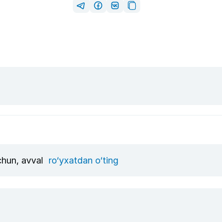
uchun, avval
ro‘yxatdan o‘ting