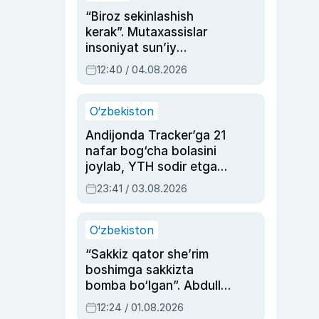
“Biroz sekinlashish
kerak”. Mutaxassislar
insoniyat sun’iy
intellektni boshqara
12:40 / 04.08.2026
olmay qolishidan xavotir
bildirdi
O‘zbekiston
Andijonda Tracker’ga 21
nafar bog‘cha bolasini
joylab, YTH sodir etgan
ayolga sud hukmi o‘qildi
23:41 / 03.08.2026
O‘zbekiston
“Sakkiz qator she’rim
boshimga sakkizta
bomba bo‘lgan”. Abdulla
Oripovni siyosiy
12:24 / 01.08.2026
ayblovlardan asrab