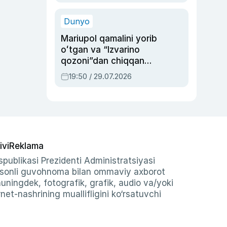
qolgan voqea
Dunyo
Mariupol qamalini yorib
oʻtgan va “Izvarino
qozoni”dan chiqqan
qahramon — Ukraina
19:50 / 29.07.2026
armiyasi bosh
qoʻmondoni Drapatiy
haqida
ivi
Reklama
publikasi Prezidenti Administratsiyasi
-sonli guvohnoma bilan ommaviy axborot
shuningdek, fotografik, grafik, audio va/yoki
et-nashrining muallifligini ko‘rsatuvchi