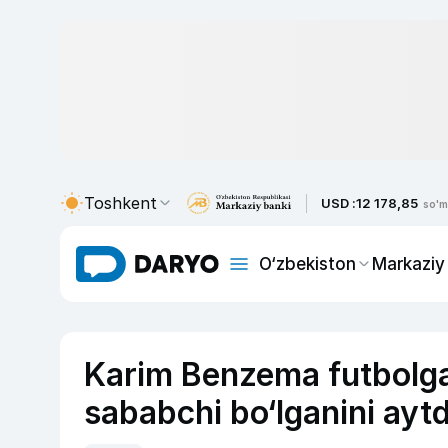
Toshkent
USD :
12 178,85
so'm
O‘zbekiston
Markaziy
Karim Benzema futbolga
sababchi bo‘lganini aytd