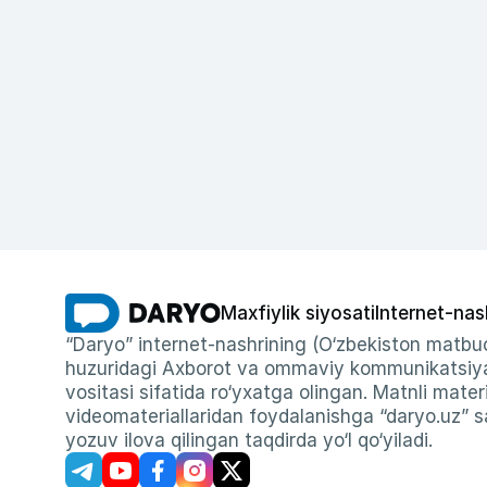
Maxfiylik siyosati
Internet-nas
“Daryo” internet-nashrining (O‘zbekiston matbuo
huzuridagi Axborot va ommaviy kommunikatsiyal
vositasi sifatida ro‘yxatga olingan. Matnli materi
videomateriallaridan foydalanishga “daryo.uz” sa
yozuv ilova qilingan taqdirda yo‘l qo‘yiladi.