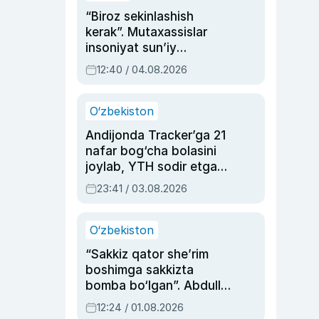
“Biroz sekinlashish
kerak”. Mutaxassislar
insoniyat sun’iy
intellektni boshqara
12:40 / 04.08.2026
olmay qolishidan xavotir
bildirdi
O‘zbekiston
Andijonda Tracker’ga 21
nafar bog‘cha bolasini
joylab, YTH sodir etgan
ayolga sud hukmi o‘qildi
23:41 / 03.08.2026
O‘zbekiston
“Sakkiz qator she’rim
boshimga sakkizta
bomba bo‘lgan”. Abdulla
Oripovni siyosiy
12:24 / 01.08.2026
ayblovlardan asrab