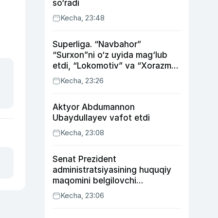
so‘radi
Kecha, 23:48
Superliga. “Navbahor”
“Surxon”ni o‘z uyida mag‘lub
etdi, “Lokomotiv” va “Xorazm”
uyda g‘alaba qozondi
Kecha, 23:26
Aktyor Abdu­mannon
Ubaydullayev vafot etdi
Kecha, 23:08
Senat Prezident
administratsiyasining huquqiy
maqomini belgilovchi
konstitutsiyaviy qonunni
Kecha, 23:06
ma’qulladi