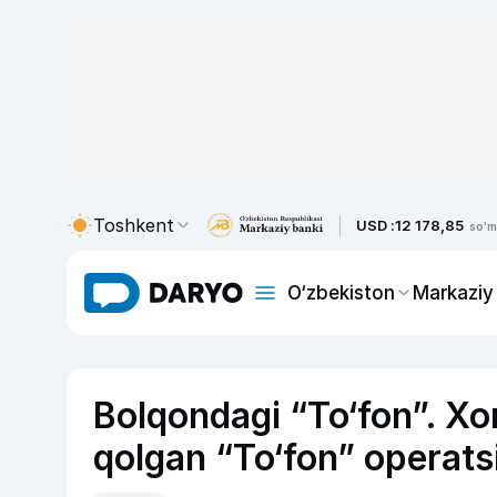
Toshkent
USD :
12 178,85
so'm
O‘zbekiston
Markaziy
Bolqondagi “To‘fon”. Xor
qolgan “To‘fon” operats