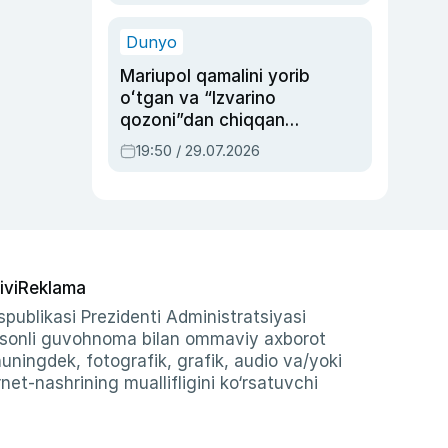
qolgan voqea
Dunyo
Mariupol qamalini yorib
oʻtgan va “Izvarino
qozoni”dan chiqqan
qahramon — Ukraina
19:50 / 29.07.2026
armiyasi bosh
qoʻmondoni Drapatiy
haqida
ivi
Reklama
publikasi Prezidenti Administratsiyasi
-sonli guvohnoma bilan ommaviy axborot
shuningdek, fotografik, grafik, audio va/yoki
et-nashrining muallifligini ko‘rsatuvchi