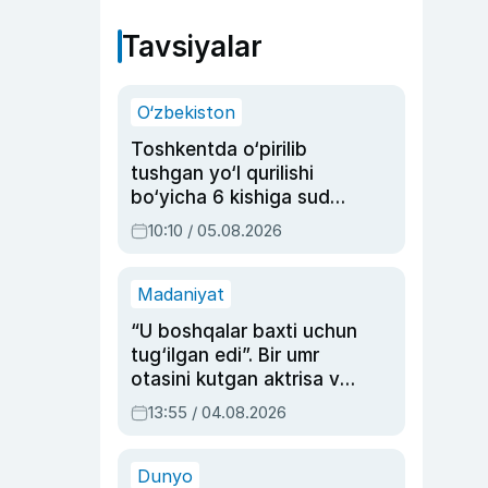
Tavsiyalar
O‘zbekiston
Toshkentda o‘pirilib
tushgan yo‘l qurilishi
bo‘yicha 6 kishiga sud
hukmi o‘qildi
10:10 / 05.08.2026
Madaniyat
“U boshqalar baxti uchun
tug‘ilgan edi”. Bir umr
otasini kutgan aktrisa va
dublyaj ustasi Rimma
13:55 / 04.08.2026
Ahmedovaning
sinovlarga to‘la hayoti
Dunyo