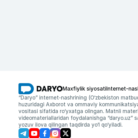
Maxfiylik siyosati
Internet-nas
“Daryo” internet-nashrining (O‘zbekiston matbuo
huzuridagi Axborot va ommaviy kommunikatsiyal
vositasi sifatida ro‘yxatga olingan. Matnli materi
videomateriallaridan foydalanishga “daryo.uz” sa
yozuv ilova qilingan taqdirda yo‘l qo‘yiladi.