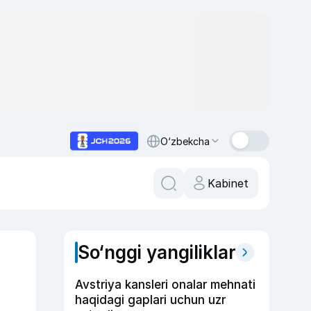
O‘zbekcha
Kabinet
So‘nggi yangiliklar
Avstriya kansleri onalar mehnati
haqidagi gaplari uchun uzr