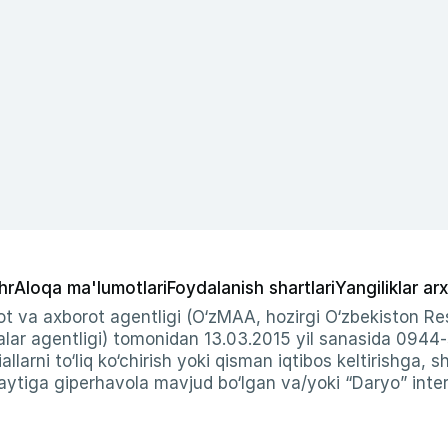
hr
Aloqa ma'lumotlari
Foydalanish shartlari
Yangiliklar arx
t va axborot agentligi (O‘zMAA, hozirgi O‘zbekiston Res
ar agentligi) tomonidan 13.03.2015 yil sanasida 0944
allarni to‘liq ko‘chirish yoki qisman iqtibos keltirishga, 
ytiga giperhavola mavjud bo‘lgan va/yoki “Daryo” intern