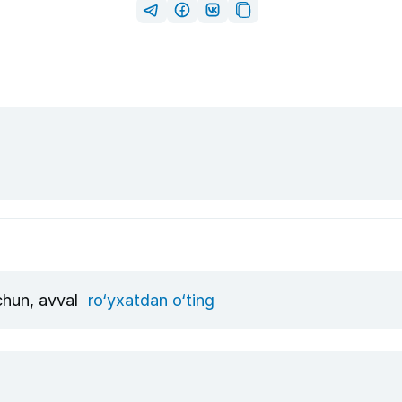
uchun, avval
ro‘yxatdan o‘ting