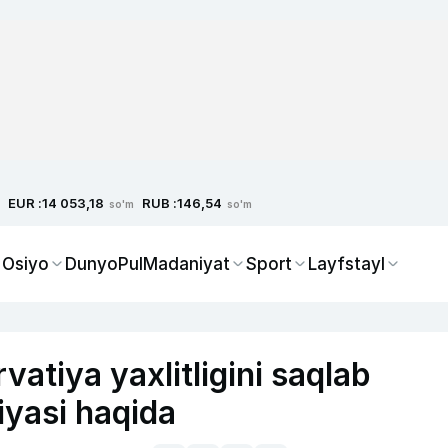
EUR :
RUB :
14 053,18
146,54
so'm
so'm
 Osiyo
Dunyo
Pul
Madaniyat
Sport
Layfstayl
vatiya yaxlitligini saqlab
iyasi haqida