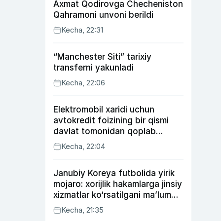
Axmat Qodirovga Checheniston
Qahramoni unvoni berildi
Kecha, 22:31
“Manchester Siti” tarixiy
transferni yakunladi
Kecha, 22:06
Elektromobil xaridi uchun
avtokredit foizining bir qismi
davlat tomonidan qoplab
berilishi mumkin
Kecha, 22:04
Janubiy Koreya futbolida yirik
mojaro: xorijlik hakamlarga jinsiy
xizmatlar ko‘rsatilgani ma’lum
qilindi
Kecha, 21:35