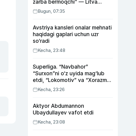
zarba bermoqchi” — Litva
mudofaa vaziri
Bugun, 07:35
Avstriya kansleri onalar mehnati
haqidagi gaplari uchun uzr
so‘radi
Kecha, 23:48
Superliga. “Navbahor”
“Surxon”ni o‘z uyida mag‘lub
etdi, “Lokomotiv” va “Xorazm”
uyda g‘alaba qozondi
Kecha, 23:26
Aktyor Abdu­mannon
Ubaydullayev vafot etdi
Kecha, 23:08