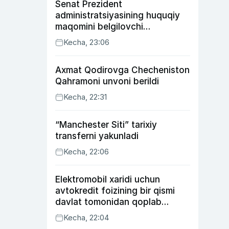
Senat Prezident
administratsiyasining huquqiy
maqomini belgilovchi
konstitutsiyaviy qonunni
Kecha, 23:06
ma’qulladi
Axmat Qodirovga Checheniston
Qahramoni unvoni berildi
Kecha, 22:31
“Manchester Siti” tarixiy
transferni yakunladi
Kecha, 22:06
Elektromobil xaridi uchun
avtokredit foizining bir qismi
davlat tomonidan qoplab
berilishi mumkin
Kecha, 22:04