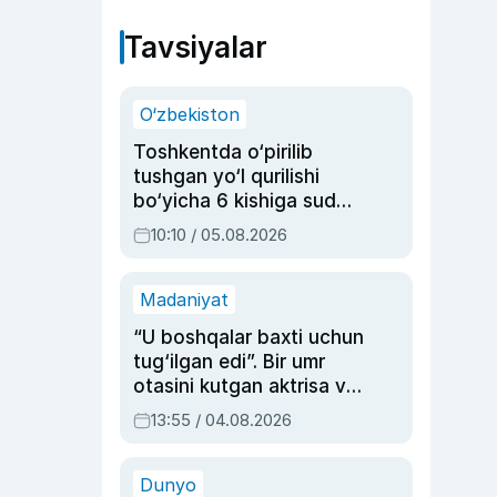
Tavsiyalar
O‘zbekiston
Toshkentda o‘pirilib
tushgan yo‘l qurilishi
bo‘yicha 6 kishiga sud
hukmi o‘qildi
10:10 / 05.08.2026
Madaniyat
“U boshqalar baxti uchun
tug‘ilgan edi”. Bir umr
otasini kutgan aktrisa va
dublyaj ustasi Rimma
13:55 / 04.08.2026
Ahmedovaning
sinovlarga to‘la hayoti
Dunyo