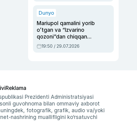
qolgan voqea
Dunyo
Mariupol qamalini yorib
oʻtgan va “Izvarino
qozoni”dan chiqqan
qahramon — Ukraina
19:50 / 29.07.2026
armiyasi bosh
qoʻmondoni Drapatiy
haqida
ivi
Reklama
publikasi Prezidenti Administratsiyasi
-sonli guvohnoma bilan ommaviy axborot
shuningdek, fotografik, grafik, audio va/yoki
et-nashrining muallifligini ko‘rsatuvchi