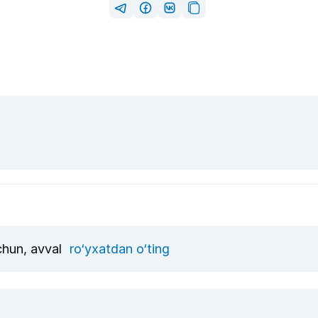
uchun, avval
ro‘yxatdan o‘ting