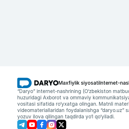
Maxfiylik siyosati
Internet-nas
“Daryo” internet-nashrining (O‘zbekiston matbuo
huzuridagi Axborot va ommaviy kommunikatsiyal
vositasi sifatida ro‘yxatga olingan. Matnli materi
videomateriallaridan foydalanishga “daryo.uz” sa
yozuv ilova qilingan taqdirda yo‘l qo‘yiladi.