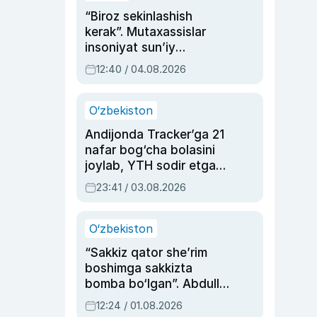
“Biroz sekinlashish
kerak”. Mutaxassislar
insoniyat sun’iy
intellektni boshqara
12:40 / 04.08.2026
olmay qolishidan xavotir
bildirdi
O‘zbekiston
Andijonda Tracker’ga 21
nafar bog‘cha bolasini
joylab, YTH sodir etgan
ayolga sud hukmi o‘qildi
23:41 / 03.08.2026
O‘zbekiston
“Sakkiz qator she’rim
boshimga sakkizta
bomba bo‘lgan”. Abdulla
Oripovni siyosiy
12:24 / 01.08.2026
ayblovlardan asrab