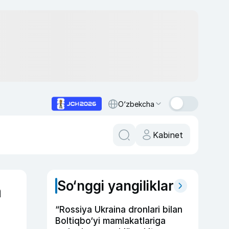
O‘zbekcha
Kabinet
So‘nggi yangiliklar
a
“Rossiya Ukraina dronlari bilan
Boltiqbo‘yi mamlakatlariga