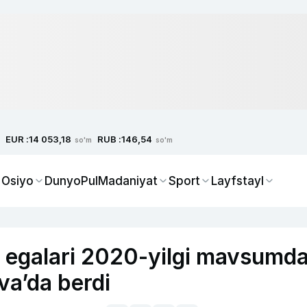
EUR :
RUB :
14 053,18
146,54
so'm
so'm
 Osiyo
Dunyo
Pul
Madaniyat
Sport
Layfstayl
egalari 2020-yilgi mavsumd
va’da berdi