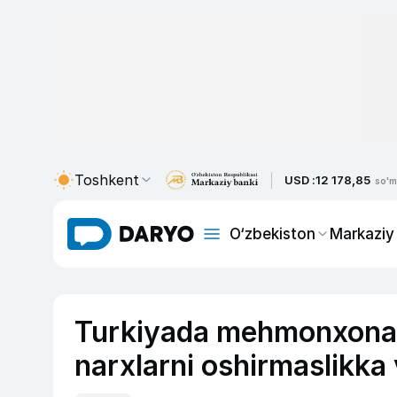
Toshkent
USD :
12 178,85
so'm
O‘zbekiston
Markaziy
Turkiyada mehmonxona 
narxlarni oshirmaslikka 