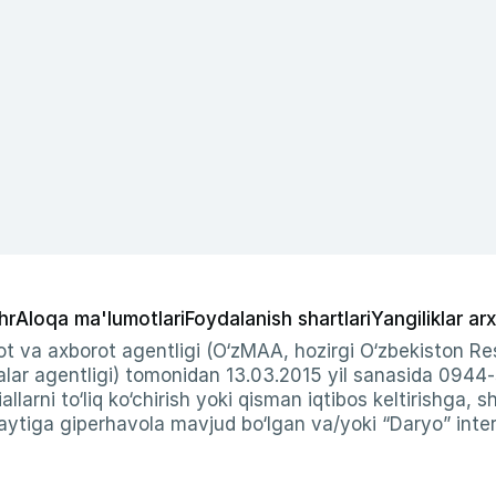
hr
Aloqa ma'lumotlari
Foydalanish shartlari
Yangiliklar arx
t va axborot agentligi (O‘zMAA, hozirgi O‘zbekiston Res
ar agentligi) tomonidan 13.03.2015 yil sanasida 0944
allarni to‘liq ko‘chirish yoki qisman iqtibos keltirishga, 
ytiga giperhavola mavjud bo‘lgan va/yoki “Daryo” intern