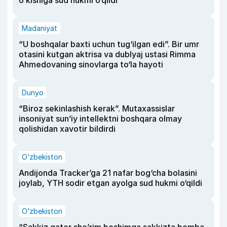
6 kishiga sud hukmi o‘qildi
Madaniyat
“U boshqalar baxti uchun tug‘ilgan edi”. Bir umr
otasini kutgan aktrisa va dublyaj ustasi Rimma
Ahmedovaning sinovlarga to‘la hayoti
Dunyo
“Biroz sekinlashish kerak”. Mutaxassislar
insoniyat sun’iy intellektni boshqara olmay
qolishidan xavotir bildirdi
O‘zbekiston
Andijonda Tracker’ga 21 nafar bog‘cha bolasini
joylab, YTH sodir etgan ayolga sud hukmi o‘qildi
O‘zbekiston