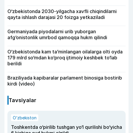
O‘zbekistonda 2030-yilgacha xavfli chiqindilarni
qayta ishlash darajasi 20 foizga yetkaziladi
Germaniyada piyodalarni urib yuborgan
afg‘onistonlik umrbod qamoqqa hukm qilindi
O‘zbekistonda kam ta’minlangan oilalarga olti oyda
179 mlrd so‘mdan ko‘proq ijtimoiy keshbek to‘lab
berildi
Braziliyada kapibaralar parlament binosiga bostirib
kirdi (video)
Tavsiyalar
O‘zbekiston
Toshkentda o‘pirilib tushgan yo‘l qurilishi bo‘yicha