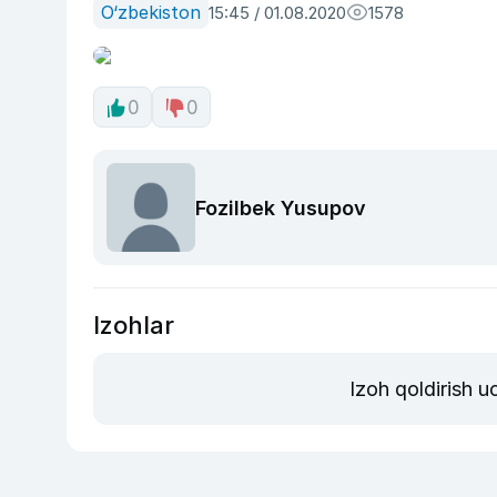
O‘zbekiston
15:45 / 01.08.2020
1578
0
0
Fozilbek Yusupov
Izohlar
Izoh qoldirish 