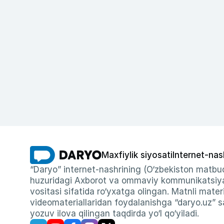
Maxfiylik siyosati
Internet-nas
“Daryo” internet-nashrining (O‘zbekiston matbuo
huzuridagi Axborot va ommaviy kommunikatsiyal
vositasi sifatida ro‘yxatga olingan. Matnli materi
videomateriallaridan foydalanishga “daryo.uz” sa
yozuv ilova qilingan taqdirda yo‘l qo‘yiladi.