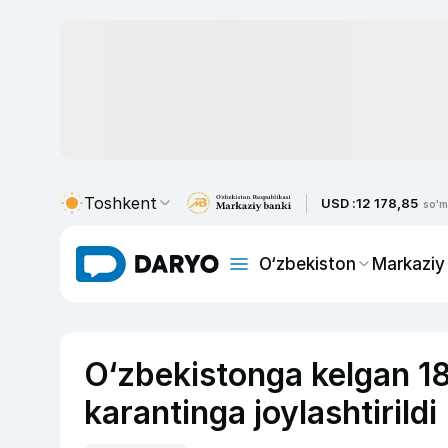
Toshkent
USD :
12 178,85
so'm
O‘zbekiston
Markaziy
O‘zbekistonga kelgan 18
karantinga joylashtirildi