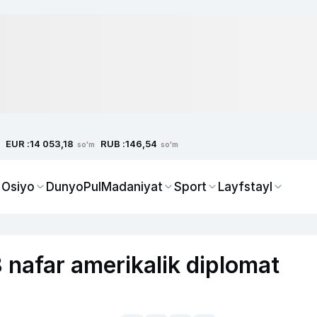
EUR :
RUB :
14 053,18
146,54
so'm
so'm
 Osiyo
Dunyo
Pul
Madaniyat
Sport
Layfstayl
 nafar amerikalik diplomat