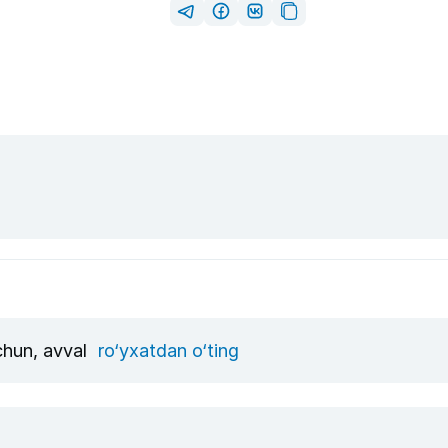
uchun, avval
ro‘yxatdan o‘ting