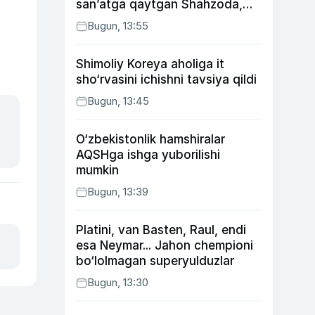
san’atga qaytgan Shahzoda,
yo‘lga asfalt yotqizgan
Bugun, 13:55
Jahongir Otajonov
Shimoliy Koreya aholiga it
sho‘rvasini ichishni tavsiya qildi
Bugun, 13:45
O‘zbekistonlik hamshiralar
AQSHga ishga yuborilishi
mumkin
Bugun, 13:39
Platini, van Basten, Raul, endi
esa Neymar... Jahon chempioni
bo‘lolmagan superyulduzlar
Bugun, 13:30