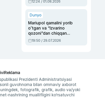
12:24 / 01.08.2026
ayblovlardan asrab
qolgan voqea
Dunyo
Mariupol qamalini yorib
oʻtgan va “Izvarino
qozoni”dan chiqqan
qahramon — Ukraina
19:50 / 29.07.2026
armiyasi bosh
qoʻmondoni Drapatiy
haqida
ivi
Reklama
publikasi Prezidenti Administratsiyasi
-sonli guvohnoma bilan ommaviy axborot
shuningdek, fotografik, grafik, audio va/yoki
et-nashrining muallifligini ko‘rsatuvchi