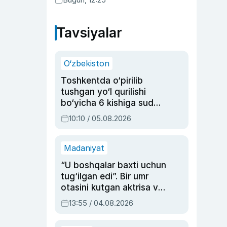
Tavsiyalar
O‘zbekiston
Toshkentda o‘pirilib
tushgan yo‘l qurilishi
bo‘yicha 6 kishiga sud
hukmi o‘qildi
10:10 / 05.08.2026
Madaniyat
“U boshqalar baxti uchun
tug‘ilgan edi”. Bir umr
otasini kutgan aktrisa va
dublyaj ustasi Rimma
13:55 / 04.08.2026
Ahmedovaning
sinovlarga to‘la hayoti