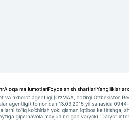
hr
Aloqa ma'lumotlari
Foydalanish shartlari
Yangiliklar arx
t va axborot agentligi (O‘zMAA, hozirgi O‘zbekiston Res
ar agentligi) tomonidan 13.03.2015 yil sanasida 0944
allarni to‘liq ko‘chirish yoki qisman iqtibos keltirishga, 
ytiga giperhavola mavjud bo‘lgan va/yoki “Daryo” intern