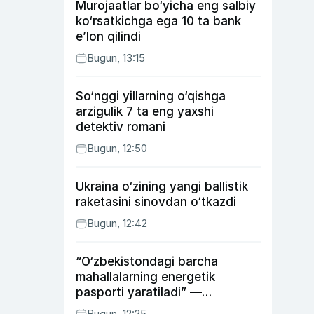
Murojaatlar bo‘yicha eng salbiy
ko‘rsatkichga ega 10 ta bank
e’lon qilindi
Bugun, 13:15
So‘nggi yillarning o‘qishga
arzigulik 7 ta eng yaxshi
detektiv romani
Bugun, 12:50
Ukraina o‘zining yangi ballistik
raketasini sinovdan o‘tkazdi
Bugun, 12:42
“O‘zbekistondagi barcha
mahallalarning energetik
pasporti yaratiladi” —
energetika vaziri
Bugun, 12:25