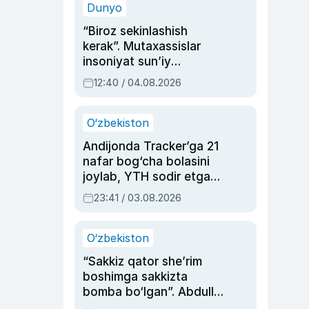
Dunyo
“Biroz sekinlashish
kerak”. Mutaxassislar
insoniyat sun’iy
intellektni boshqara
12:40 / 04.08.2026
olmay qolishidan xavotir
bildirdi
O‘zbekiston
Andijonda Tracker’ga 21
nafar bog‘cha bolasini
joylab, YTH sodir etgan
ayolga sud hukmi o‘qildi
23:41 / 03.08.2026
O‘zbekiston
“Sakkiz qator she’rim
boshimga sakkizta
bomba bo‘lgan”. Abdulla
Oripovni siyosiy