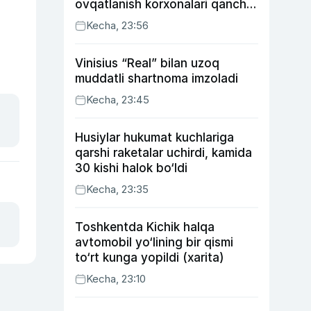
ovqatlanish korxonalari qancha
soliq toʻlagani ochiqlandi
Kecha, 23:56
Vinisius “Real” bilan uzoq
muddatli shartnoma imzoladi
Kecha, 23:45
Husiylar hukumat kuchlariga
qarshi raketalar uchirdi, kamida
30 kishi halok bo‘ldi
Kecha, 23:35
Toshkentda Kichik halqa
avtomobil yo‘lining bir qismi
to‘rt kunga yopildi (xarita)
Kecha, 23:10