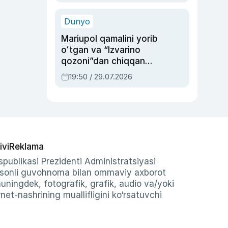
qolgan voqea
Dunyo
Mariupol qamalini yorib
oʻtgan va “Izvarino
qozoni”dan chiqqan
qahramon — Ukraina
19:50 / 29.07.2026
armiyasi bosh
qoʻmondoni Drapatiy
haqida
ivi
Reklama
publikasi Prezidenti Administratsiyasi
-sonli guvohnoma bilan ommaviy axborot
shuningdek, fotografik, grafik, audio va/yoki
et-nashrining muallifligini ko‘rsatuvchi