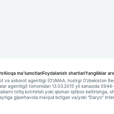
hr
Aloqa ma'lumotlari
Foydalanish shartlari
Yangiliklar arx
t va axborot agentligi (O‘zMAA, hozirgi O‘zbekiston Res
ar agentligi) tomonidan 13.03.2015 yil sanasida 0944
allarni to‘liq ko‘chirish yoki qisman iqtibos keltirishga, 
ytiga giperhavola mavjud bo‘lgan va/yoki “Daryo” intern