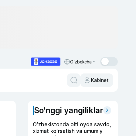
O‘zbekcha
Kabinet
So‘nggi yangiliklar
Oʻzbekistonda olti oyda savdo,
xizmat koʻrsatish va umumiy