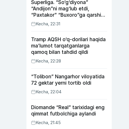
Superliga. “So‘g‘diyona”
“Andijon”ni mag‘lub etdi,
“Paxtakor” “Buxoro”ga qarshi
bahsda g‘alabani qo‘ldan
Kecha, 22:31
chiqardi
Tramp AQSH o‘q-dorilari haqida
ma’lumot tarqatganlarga
qamoq bilan tahdid qildi
Kecha, 22:28
“Tolibon” Nangarhor viloyatida
72 gektar yerni tortib oldi
Kecha, 22:04
Diomande “Real” tarixidagi eng
qimmat futbolchiga aylandi
Kecha, 21:45