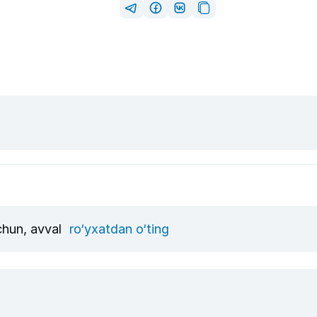
uchun, avval
ro‘yxatdan o‘ting