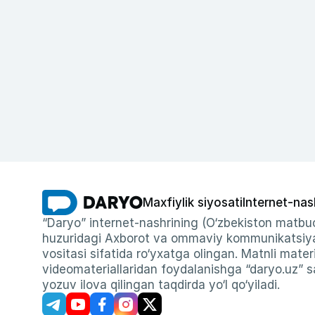
Maxfiylik siyosati
Internet-nas
“Daryo” internet-nashrining (O‘zbekiston matbuo
huzuridagi Axborot va ommaviy kommunikatsiyal
vositasi sifatida ro‘yxatga olingan. Matnli materi
videomateriallaridan foydalanishga “daryo.uz” sa
yozuv ilova qilingan taqdirda yo‘l qo‘yiladi.