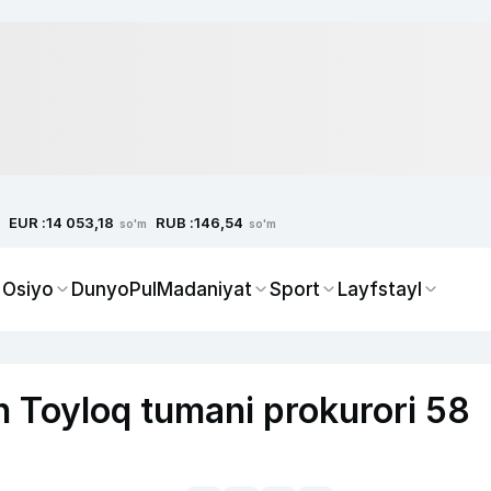
EUR :
RUB :
14 053,18
146,54
so'm
so'm
 Osiyo
Dunyo
Pul
Madaniyat
Sport
Layfstayl
n Toyloq tumani prokurori 58