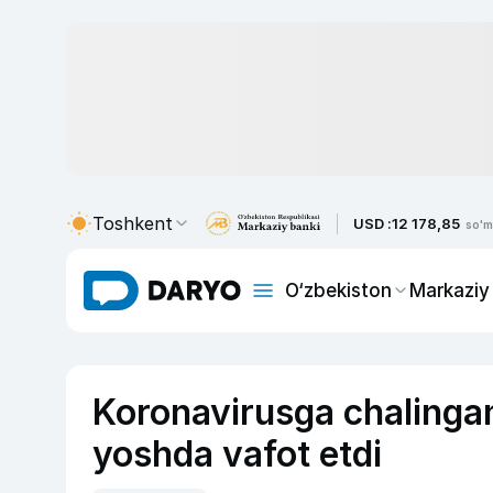
Toshkent
USD :
12 178,85
so'm
O‘zbekiston
Markaziy
Koronavirusga chalinga
yoshda vafot etdi