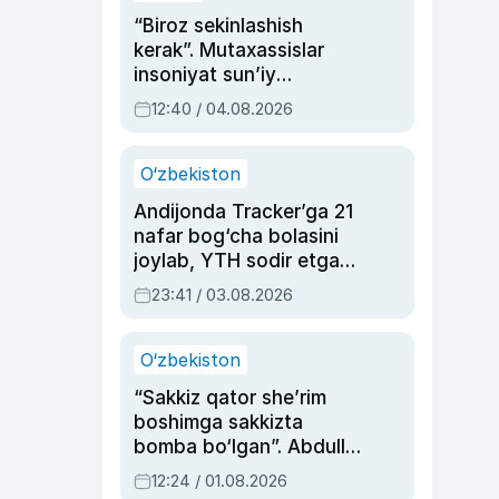
“Biroz sekinlashish
kerak”. Mutaxassislar
insoniyat sun’iy
intellektni boshqara
12:40 / 04.08.2026
olmay qolishidan xavotir
bildirdi
O‘zbekiston
Andijonda Tracker’ga 21
nafar bog‘cha bolasini
joylab, YTH sodir etgan
ayolga sud hukmi o‘qildi
23:41 / 03.08.2026
O‘zbekiston
“Sakkiz qator she’rim
boshimga sakkizta
bomba bo‘lgan”. Abdulla
Oripovni siyosiy
12:24 / 01.08.2026
ayblovlardan asrab