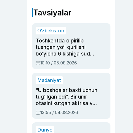
Tavsiyalar
O‘zbekiston
Toshkentda o‘pirilib
tushgan yo‘l qurilishi
bo‘yicha 6 kishiga sud
hukmi o‘qildi
10:10 / 05.08.2026
Madaniyat
“U boshqalar baxti uchun
tug‘ilgan edi”. Bir umr
otasini kutgan aktrisa va
dublyaj ustasi Rimma
13:55 / 04.08.2026
Ahmedovaning
sinovlarga to‘la hayoti
Dunyo