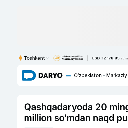
Toshkent
USD :
12 178,85
so'm
O‘zbekiston
Markaziy
Qashqadaryoda 20 mingt
million so‘mdan naqd pul