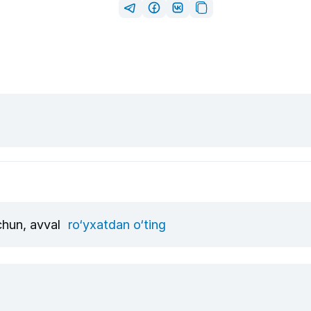
uchun, avval
ro‘yxatdan o‘ting