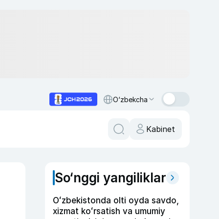
O‘zbekcha
Kabinet
So‘nggi yangiliklar
Oʻzbekistonda olti oyda savdo,
xizmat koʻrsatish va umumiy