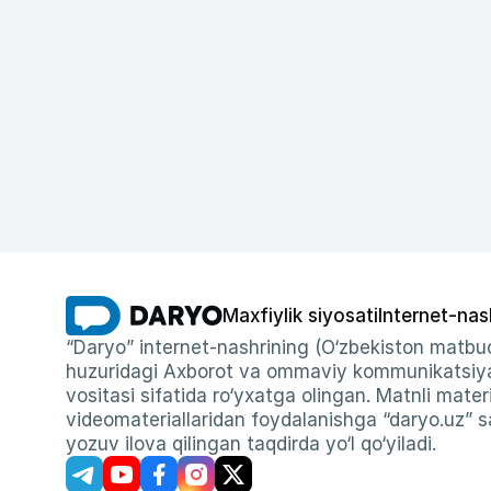
Maxfiylik siyosati
Internet-nas
“Daryo” internet-nashrining (O‘zbekiston matbuo
huzuridagi Axborot va ommaviy kommunikatsiyal
vositasi sifatida ro‘yxatga olingan. Matnli materi
videomateriallaridan foydalanishga “daryo.uz” sa
yozuv ilova qilingan taqdirda yo‘l qo‘yiladi.