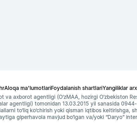
hr
Aloqa ma'lumotlari
Foydalanish shartlari
Yangiliklar arx
t va axborot agentligi (O‘zMAA, hozirgi O‘zbekiston Res
ar agentligi) tomonidan 13.03.2015 yil sanasida 0944
allarni to‘liq ko‘chirish yoki qisman iqtibos keltirishga, 
ytiga giperhavola mavjud bo‘lgan va/yoki “Daryo” intern