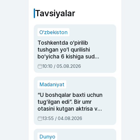
Tavsiyalar
O‘zbekiston
Toshkentda o‘pirilib
tushgan yo‘l qurilishi
bo‘yicha 6 kishiga sud
hukmi o‘qildi
10:10 / 05.08.2026
Madaniyat
“U boshqalar baxti uchun
tug‘ilgan edi”. Bir umr
otasini kutgan aktrisa va
dublyaj ustasi Rimma
13:55 / 04.08.2026
Ahmedovaning
sinovlarga to‘la hayoti
Dunyo