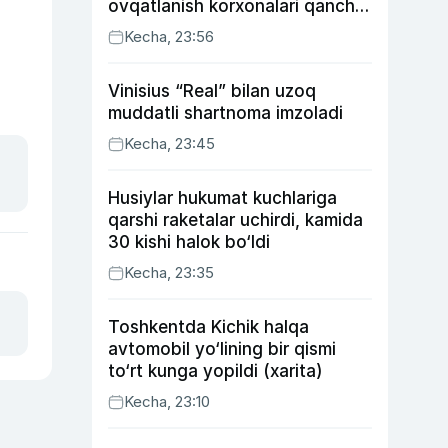
ovqatlanish korxonalari qancha
soliq toʻlagani ochiqlandi
Kecha, 23:56
Vinisius “Real” bilan uzoq
muddatli shartnoma imzoladi
Kecha, 23:45
Husiylar hukumat kuchlariga
qarshi raketalar uchirdi, kamida
30 kishi halok bo‘ldi
Kecha, 23:35
Toshkentda Kichik halqa
avtomobil yo‘lining bir qismi
to‘rt kunga yopildi (xarita)
Kecha, 23:10