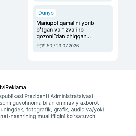
qolgan voqea
Dunyo
Mariupol qamalini yorib
oʻtgan va “Izvarino
qozoni”dan chiqqan
qahramon — Ukraina
19:50 / 29.07.2026
armiyasi bosh
qoʻmondoni Drapatiy
haqida
ivi
Reklama
publikasi Prezidenti Administratsiyasi
-sonli guvohnoma bilan ommaviy axborot
shuningdek, fotografik, grafik, audio va/yoki
et-nashrining muallifligini ko‘rsatuvchi