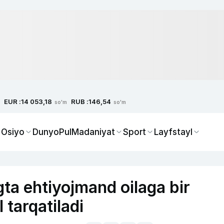
EUR :
RUB :
14 053,18
146,54
so'm
so'm
 Osiyo
Dunyo
Pul
Madaniyat
Sport
Layfstayl
a ehtiyojmand oilaga bir
 tarqatiladi