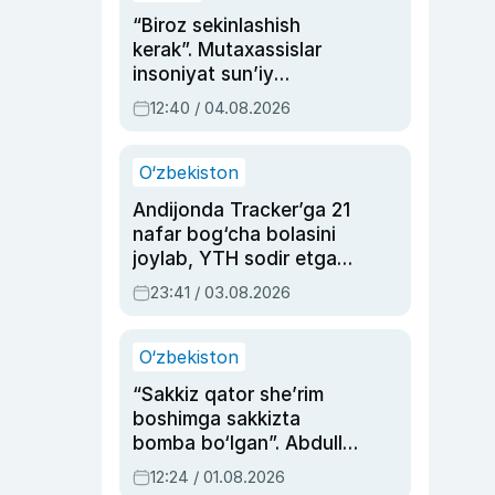
“Biroz sekinlashish
kerak”. Mutaxassislar
insoniyat sun’iy
intellektni boshqara
12:40 / 04.08.2026
olmay qolishidan xavotir
bildirdi
O‘zbekiston
Andijonda Tracker’ga 21
nafar bog‘cha bolasini
joylab, YTH sodir etgan
ayolga sud hukmi o‘qildi
23:41 / 03.08.2026
O‘zbekiston
“Sakkiz qator she’rim
boshimga sakkizta
bomba bo‘lgan”. Abdulla
Oripovni siyosiy
12:24 / 01.08.2026
ayblovlardan asrab