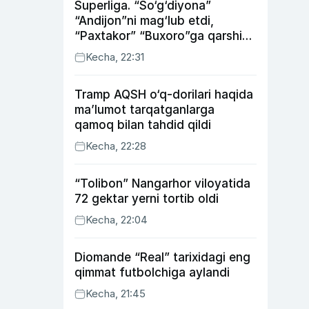
Superliga. “So‘g‘diyona”
“Andijon”ni mag‘lub etdi,
“Paxtakor” “Buxoro”ga qarshi
bahsda g‘alabani qo‘ldan
Kecha, 22:31
chiqardi
Tramp AQSH o‘q-dorilari haqida
ma’lumot tarqatganlarga
qamoq bilan tahdid qildi
Kecha, 22:28
“Tolibon” Nangarhor viloyatida
72 gektar yerni tortib oldi
Kecha, 22:04
Diomande “Real” tarixidagi eng
qimmat futbolchiga aylandi
Kecha, 21:45