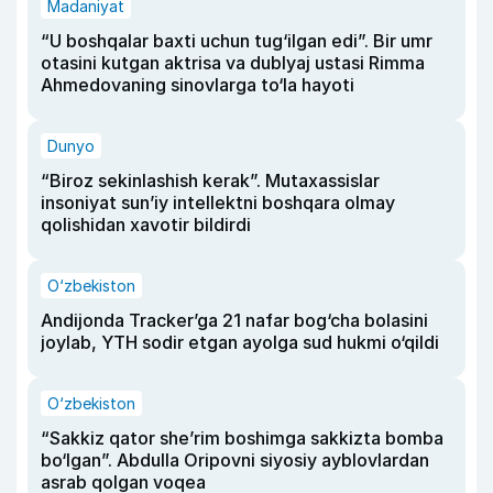
Madaniyat
“U boshqalar baxti uchun tug‘ilgan edi”. Bir umr
otasini kutgan aktrisa va dublyaj ustasi Rimma
Ahmedovaning sinovlarga to‘la hayoti
Dunyo
“Biroz sekinlashish kerak”. Mutaxassislar
insoniyat sun’iy intellektni boshqara olmay
qolishidan xavotir bildirdi
O‘zbekiston
Andijonda Tracker’ga 21 nafar bog‘cha bolasini
joylab, YTH sodir etgan ayolga sud hukmi o‘qildi
O‘zbekiston
“Sakkiz qator she’rim boshimga sakkizta bomba
bo‘lgan”. Abdulla Oripovni siyosiy ayblovlardan
asrab qolgan voqea