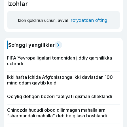
Izohlar
ro‘yxatdan o‘ting
Izoh qoldirish uchun, avval
So‘nggi yangiliklar
FIFA Yevropa ligalari tomonidan jiddiy qarshilikka
uchradi
Ikki hafta ichida Afg‘onistonga ikki davlatdan 100
ming odam qaytib keldi
Qo‘yliq dehqon bozori faoliyati qisman cheklandi
Chinozda hududi obod qilinmagan mahallalarni
“sharmandali mahalla” deb belgilash boshlandi