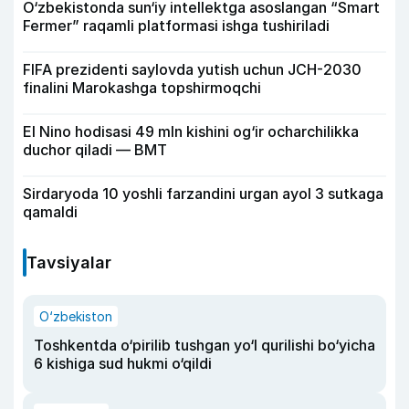
O‘zbekistonda sun‘iy intellektga asoslangan “Smart
Fermer” raqamli platformasi ishga tushiriladi
FIFA prezidenti saylovda yutish uchun JCH-2030
finalini Marokashga topshirmoqchi
El Nino hodisasi 49 mln kishini og‘ir ocharchilikka
duchor qiladi — BMT
Sirdaryoda 10 yoshli farzandini urgan ayol 3 sutkaga
qamaldi
Tavsiyalar
O‘zbekiston
Toshkentda o‘pirilib tushgan yo‘l qurilishi bo‘yicha
6 kishiga sud hukmi o‘qildi