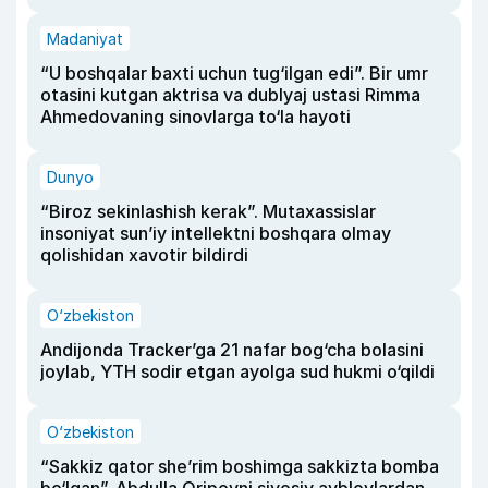
Madaniyat
“U boshqalar baxti uchun tug‘ilgan edi”. Bir umr
otasini kutgan aktrisa va dublyaj ustasi Rimma
Ahmedovaning sinovlarga to‘la hayoti
Dunyo
“Biroz sekinlashish kerak”. Mutaxassislar
insoniyat sun’iy intellektni boshqara olmay
qolishidan xavotir bildirdi
O‘zbekiston
Andijonda Tracker’ga 21 nafar bog‘cha bolasini
joylab, YTH sodir etgan ayolga sud hukmi o‘qildi
O‘zbekiston
“Sakkiz qator she’rim boshimga sakkizta bomba
bo‘lgan”. Abdulla Oripovni siyosiy ayblovlardan