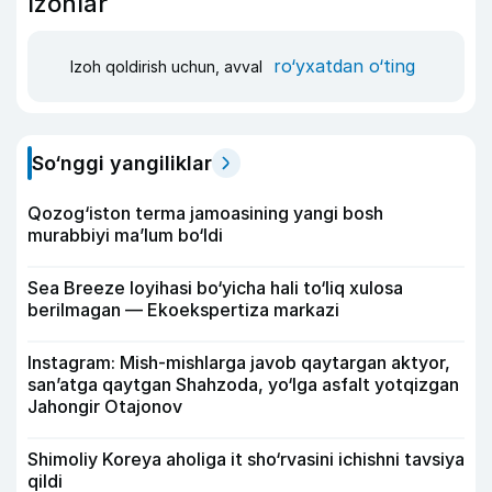
Izohlar
ro‘yxatdan o‘ting
Izoh qoldirish uchun, avval
So‘nggi yangiliklar
Qozog‘iston terma jamoasining yangi bosh
murabbiyi ma’lum bo‘ldi
Sea Breeze loyihasi bo‘yicha hali to‘liq xulosa
berilmagan — Ekoekspertiza markazi
Instagram: Mish-mishlarga javob qaytargan aktyor,
san’atga qaytgan Shahzoda, yo‘lga asfalt yotqizgan
Jahongir Otajonov
Shimoliy Koreya aholiga it sho‘rvasini ichishni tavsiya
qildi