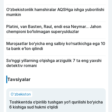
O‘zbekistonlik hamshiralar AQSHga ishga yuborilishi
mumkin
Platini, van Basten, Raul, endi esa Neymar... Jahon
chempioni bo‘lolmagan superyulduzlar
Murojaatlar bo‘yicha eng salbiy ko‘rsatkichga ega 10
ta bank e’lon qilindi
So‘nggi yillarning o‘qishga arzigulik 7 ta eng yaxshi
detektiv romani
Tavsiyalar
O‘zbekiston
Toshkentda o‘pirilib tushgan yo‘l qurilishi bo‘yicha
6 kishiga sud hukmi o‘qildi