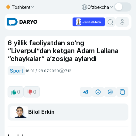
Toshkent
O‘zbekcha
6 yillik faoliyatdan so‘ng
“Liverpul”dan ketgan Adam Lallana
“chaykalar” a’zosiga aylandi
Sport
16:01 / 28.07.2020
712
0
0
Bilol Erkin