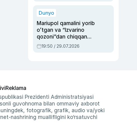
qolgan voqea
Dunyo
Mariupol qamalini yorib
oʻtgan va “Izvarino
qozoni”dan chiqqan
qahramon — Ukraina
19:50 / 29.07.2026
armiyasi bosh
qoʻmondoni Drapatiy
haqida
ivi
Reklama
publikasi Prezidenti Administratsiyasi
-sonli guvohnoma bilan ommaviy axborot
shuningdek, fotografik, grafik, audio va/yoki
et-nashrining muallifligini ko‘rsatuvchi