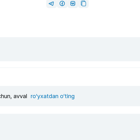
uchun, avval
ro‘yxatdan o‘ting