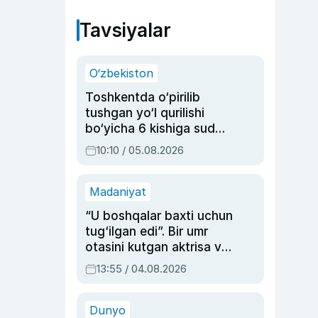
Tavsiyalar
O‘zbekiston
Toshkentda o‘pirilib
tushgan yo‘l qurilishi
bo‘yicha 6 kishiga sud
hukmi o‘qildi
10:10 / 05.08.2026
Madaniyat
“U boshqalar baxti uchun
tug‘ilgan edi”. Bir umr
otasini kutgan aktrisa va
dublyaj ustasi Rimma
13:55 / 04.08.2026
Ahmedovaning
sinovlarga to‘la hayoti
Dunyo