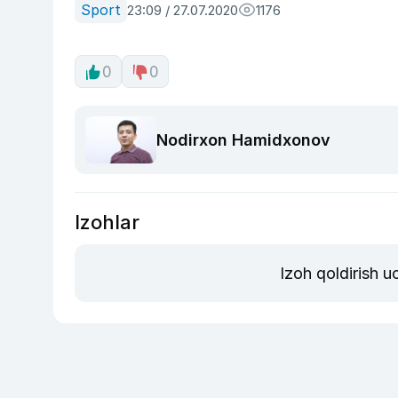
Sport
23:09 / 27.07.2020
1176
0
0
Nodirxon Hamidxonov
Izohlar
Izoh qoldirish 