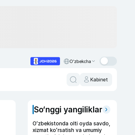
O‘zbekcha
Kabinet
So‘nggi yangiliklar
Oʻzbekistonda olti oyda savdo,
xizmat koʻrsatish va umumiy