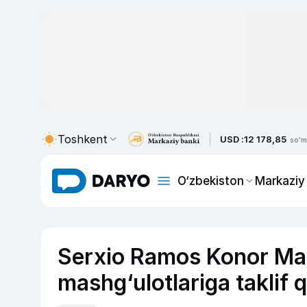
Toshkent
USD :
12 178,85
so'm
O‘zbekiston
Markaziy
Serxio Ramos Konor Mak
mashg‘ulotlariga taklif q