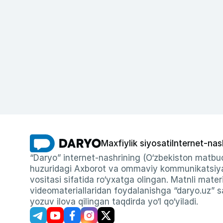
Maxfiylik siyosati
Internet-nas
“Daryo” internet-nashrining (O‘zbekiston matbuo
huzuridagi Axborot va ommaviy kommunikatsiyal
vositasi sifatida ro‘yxatga olingan. Matnli materi
videomateriallaridan foydalanishga “daryo.uz” sa
yozuv ilova qilingan taqdirda yo‘l qo‘yiladi.