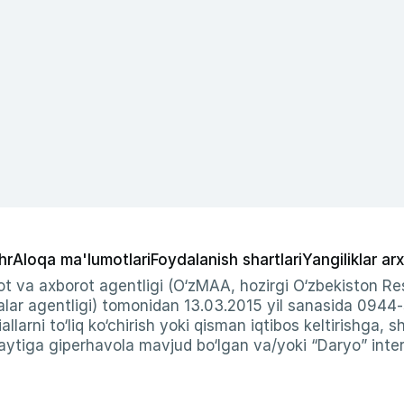
hr
Aloqa ma'lumotlari
Foydalanish shartlari
Yangiliklar arx
t va axborot agentligi (O‘zMAA, hozirgi O‘zbekiston Res
ar agentligi) tomonidan 13.03.2015 yil sanasida 0944
allarni to‘liq ko‘chirish yoki qisman iqtibos keltirishga, 
ytiga giperhavola mavjud bo‘lgan va/yoki “Daryo” intern