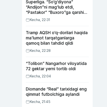
Superliga. “So‘g‘diyona”
“Andijon”ni mag‘lub etdi,
“Paxtakor” “Buxoro”ga qarshi
bahsda g‘alabani qo‘ldan
Kecha, 22:31
chiqardi
Tramp AQSH o‘q-dorilari haqida
ma’lumot tarqatganlarga
qamoq bilan tahdid qildi
Kecha, 22:28
“Tolibon” Nangarhor viloyatida
72 gektar yerni tortib oldi
Kecha, 22:04
Diomande “Real” tarixidagi eng
qimmat futbolchiga aylandi
Kecha, 21:45