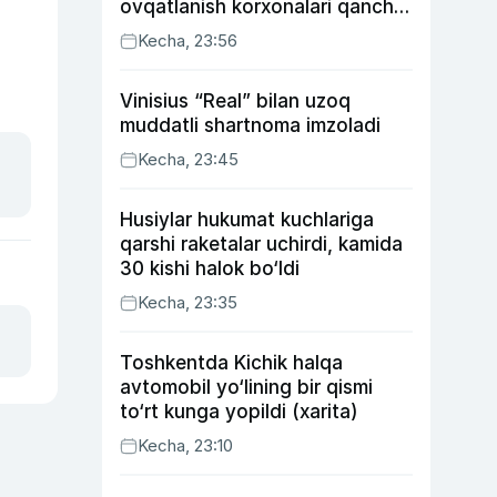
ovqatlanish korxonalari qancha
soliq toʻlagani ochiqlandi
Kecha, 23:56
Vinisius “Real” bilan uzoq
muddatli shartnoma imzoladi
Kecha, 23:45
Husiylar hukumat kuchlariga
qarshi raketalar uchirdi, kamida
30 kishi halok bo‘ldi
Kecha, 23:35
Toshkentda Kichik halqa
avtomobil yo‘lining bir qismi
to‘rt kunga yopildi (xarita)
Kecha, 23:10