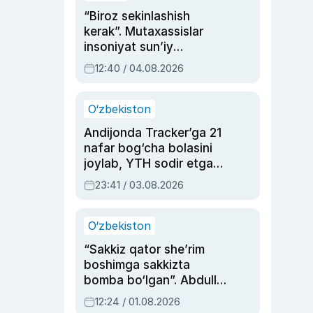
“Biroz sekinlashish
kerak”. Mutaxassislar
insoniyat sun’iy
intellektni boshqara
12:40 / 04.08.2026
olmay qolishidan xavotir
bildirdi
O‘zbekiston
Andijonda Tracker’ga 21
nafar bog‘cha bolasini
joylab, YTH sodir etgan
ayolga sud hukmi o‘qildi
23:41 / 03.08.2026
O‘zbekiston
“Sakkiz qator she’rim
boshimga sakkizta
bomba bo‘lgan”. Abdulla
Oripovni siyosiy
12:24 / 01.08.2026
ayblovlardan asrab