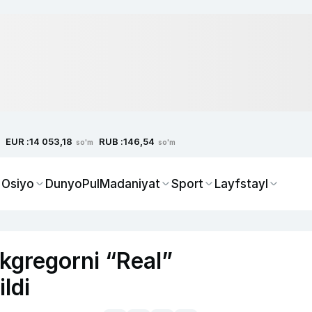
EUR :
RUB :
14 053,18
146,54
so'm
so'm
 Osiyo
Dunyo
Pul
Madaniyat
Sport
Layfstayl
gregorni “Real”
ildi