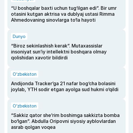
“U boshqalar baxti uchun tug‘ilgan edi”. Bir umr
otasini kutgan aktrisa va dublyaj ustasi Rimma
Ahmedovaning sinovlarga to‘la hayoti
Dunyo
“Biroz sekinlashish kerak”. Mutaxassislar
insoniyat sun’iy intellektni boshqara olmay
qolishidan xavotir bildirdi
O‘zbekiston
Andijonda Tracker’ga 21 nafar bog‘cha bolasini
joylab, YTH sodir etgan ayolga sud hukmi o‘qildi
O‘zbekiston
“Sakkiz qator she’rim boshimga sakkizta bomba
bo‘lgan”. Abdulla Oripovni siyosiy ayblovlardan
asrab qolgan voqea