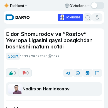
Toshkent
O‘zbekcha
Eldor Shomurodov va “Rostov”
Yevropa Ligasini qaysi bosqichdan
boshlashi ma’lum bo‘ldi
Sport
15:33 / 26.07.2020
1097
0
0
Nodirxon Hamidxonov