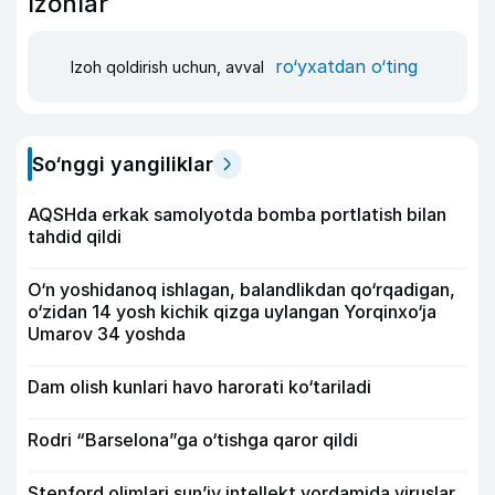
Izohlar
ro‘yxatdan o‘ting
Izoh qoldirish uchun, avval
So‘nggi yangiliklar
AQSHda erkak samolyotda bomba portlatish bilan
tahdid qildi
O‘n yoshidanoq ishlagan, balandlikdan qo‘rqadigan,
o‘zidan 14 yosh kichik qizga uylangan Yorqinxo‘ja
Umarov 34 yoshda
Dam olish kunlari havo harorati ko‘tariladi
Rodri “Barselona”ga o‘tishga qaror qildi
Stenford olimlari sun’iy intellekt yordamida viruslar