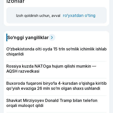
Izohlar
ro‘yxatdan o‘ting
Izoh qoldirish uchun, avval
So‘nggi yangiliklar
O‘zbekistonda olti oyda 15 trln so‘mlik ichimlik ishlab
chiqarildi
Rossiya kuzda NATOga hujum qilishi mumkin —
AQSH razvedkasi
Buxoroda fuqaroni biryo‘la 4-kursdan o’qishga kiritib
qo’yish evaziga 26 mln so’m olgan shaxs ushlandi
Shavkat Mirziyoyev Donald Tramp bilan telefon
orqali muloqot qildi