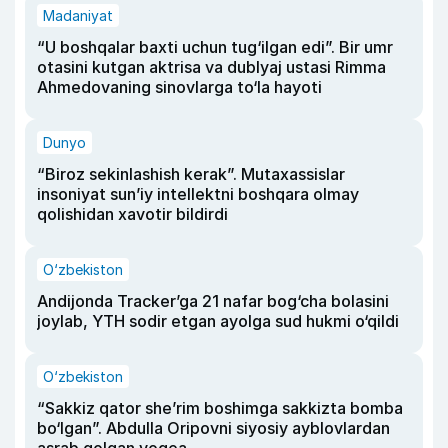
Madaniyat
“U boshqalar baxti uchun tug‘ilgan edi”. Bir umr
otasini kutgan aktrisa va dublyaj ustasi Rimma
Ahmedovaning sinovlarga to‘la hayoti
Dunyo
“Biroz sekinlashish kerak”. Mutaxassislar
insoniyat sun’iy intellektni boshqara olmay
qolishidan xavotir bildirdi
O‘zbekiston
Andijonda Tracker’ga 21 nafar bog‘cha bolasini
joylab, YTH sodir etgan ayolga sud hukmi o‘qildi
O‘zbekiston
“Sakkiz qator she’rim boshimga sakkizta bomba
bo‘lgan”. Abdulla Oripovni siyosiy ayblovlardan