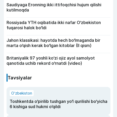
Saudiyaga Eronning ikki ittifoqchisi hujum qilishi
kutilmoqda
Rossiyada YTH oqibatida ikki nafar O‘zbekiston
fuqarosi halok bo‘ldi
Jahon klassikasi: hayotda hech bo‘lmaganda bir
marta o‘qish kerak bo‘lgan kitoblar (II qism)
Britaniyalik 97 yoshli ko‘zi ojiz ayol samolyot
qanotida uchib rekord o‘rnatdi (video)
Tavsiyalar
O‘zbekiston
Toshkentda o‘pirilib tushgan yo‘l qurilishi bo‘yicha
6 kishiga sud hukmi o‘qildi