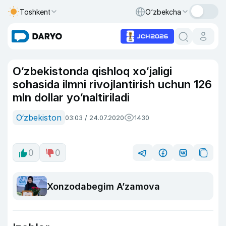
Toshkent
O‘zbekcha
O‘zbekistonda qishloq xo‘jaligi
sohasida ilmni rivojlantirish uchun 126
mln dollar yo‘naltiriladi
O‘zbekiston
03:03 / 24.07.2020
1430
0
0
Xonzodabegim A’zamova