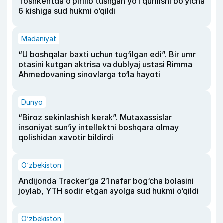
Toshkentda o‘pirilib tushgan yo‘l qurilishi bo‘yicha
6 kishiga sud hukmi o‘qildi
Madaniyat
“U boshqalar baxti uchun tug‘ilgan edi”. Bir umr
otasini kutgan aktrisa va dublyaj ustasi Rimma
Ahmedovaning sinovlarga to‘la hayoti
Dunyo
“Biroz sekinlashish kerak”. Mutaxassislar
insoniyat sun’iy intellektni boshqara olmay
qolishidan xavotir bildirdi
O‘zbekiston
Andijonda Tracker’ga 21 nafar bog‘cha bolasini
joylab, YTH sodir etgan ayolga sud hukmi o‘qildi
O‘zbekiston