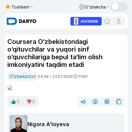
Toshkent
O‘zbekcha
Coursera O‘zbekistondagi
o‘qituvchilar va yuqori sinf
o‘quvchilariga bepul ta’lim olish
imkoniyatini taqdim etadi
O‘zbekiston
04:58 / 23.07.2020
11391
0
0
Nigora A'loyeva