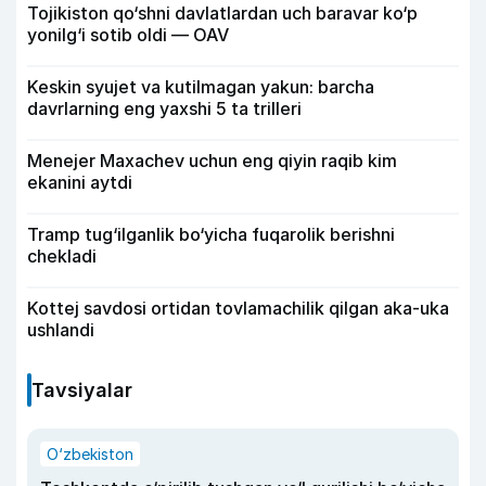
Tojikiston qo‘shni davlatlardan uch baravar ko‘p
yonilg‘i sotib oldi — OAV
Keskin syujet va kutilmagan yakun: barcha
davrlarning eng yaxshi 5 ta trilleri
Menejer Maxachev uchun eng qiyin raqib kim
ekanini aytdi
Tramp tug‘ilganlik bo‘yicha fuqarolik berishni
chekladi
Kottej savdosi ortidan tovlamachilik qilgan aka-uka
ushlandi
Tavsiyalar
O‘zbekiston