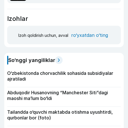
Izohlar
ro‘yxatdan o‘ting
Izoh qoldirish uchun, avval
So‘nggi yangiliklar
O‘zbekistonda chorvachilik sohasida subsidiyalar
ajratiladi
Abduqodir Husanovning “Manchester Siti”dagi
maoshi ma’lum bo‘ldi
Tailandda o‘quvchi maktabda otishma uyushtirdi,
qurbonlar bor (foto)