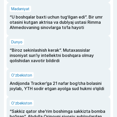
Madaniyat
“U boshqalar baxti uchun tug‘ilgan edi”. Bir umr
otasini kutgan aktrisa va dublyaj ustasi Rimma
Ahmedovaning sinovlarga to‘la hayoti
Dunyo
“Biroz sekinlashish kerak”. Mutaxassislar
insoniyat sun’iy intellektni boshqara olmay
qolishidan xavotir bildirdi
O‘zbekiston
Andijonda Tracker’ga 21 nafar bog‘cha bolasini
joylab, YTH sodir etgan ayolga sud hukmi o‘qildi
O‘zbekiston
“Sakkiz qator she’rim boshimga sakkizta bomba
bo‘lgan”. Abdulla Oripovni siyosiy ayblovlardan