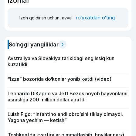
Izohlar
ro‘yxatdan o‘ting
Izoh qoldirish uchun, avval
So‘nggi yangiliklar
Avstraliya va Slovakiya tarixidagi eng issiq kun
kuzatildi
“Izza” bozorida do‘konlar yonib ketdi (video)
Leonardo DiKaprio va Jeff Bezos noyob hayvonlarni
asrashga 200 million dollar ajratdi
Luish Figo: “Infantino endi obroʻsini tiklay olmaydi.
Yagona yechim — ketish”
Toshkentda kvartiralar qimmatlashib, hovlilar narxi