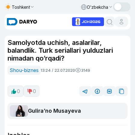
Toshkent
O‘zbekcha
Samolyotda uchish, asalarilar,
balandlik. Turk seriallari yulduzlari
nimadan qo‘rqadi?
Shou-biznes
13:24 / 22.07.2020
3149
0
0
Guliraʼno Musayeva