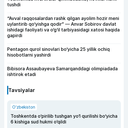
tushdi
“Avval raqqosalardan rashk qilgan ayolim hozir meni
uylantirib qo‘yishga qodir” — Anvar Sobirov davlat
ishidagi faoliyati va o‘g‘il tarbiyasidagi xatosi haqida
gapirdi
Pentagon qurol sinovlari bo‘yicha 25 yillik ochiq
hisobotlarni yashirdi
Bibisora Assaubayeva Samarqanddagi olimpiadada
ishtirok etadi
Tavsiyalar
O‘zbekiston
Toshkentda o‘pirilib tushgan yo‘l qurilishi bo‘yicha
6 kishiga sud hukmi o‘qildi