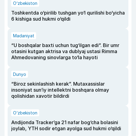
O‘zbekiston
Toshkentda o‘pirilib tushgan yo‘l qurilishi bo‘yicha
6 kishiga sud hukmi o‘qildi
Madaniyat
“U boshqalar baxti uchun tug‘ilgan edi”. Bir umr
otasini kutgan aktrisa va dublyaj ustasi Rimma
Ahmedovaning sinovlarga to‘la hayoti
Dunyo
“Biroz sekinlashish kerak”. Mutaxassislar
insoniyat sun’iy intellektni boshqara olmay
qolishidan xavotir bildirdi
O‘zbekiston
Andijonda Tracker’ga 21 nafar bog‘cha bolasini
joylab, YTH sodir etgan ayolga sud hukmi o‘qildi