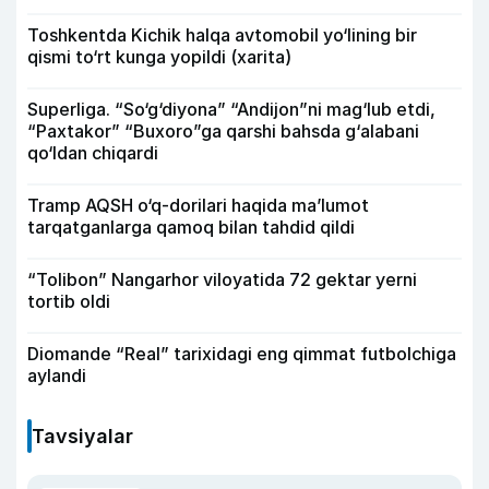
Toshkentda Kichik halqa avtomobil yo‘lining bir
qismi to‘rt kunga yopildi (xarita)
Superliga. “So‘g‘diyona” “Andijon”ni mag‘lub etdi,
“Paxtakor” “Buxoro”ga qarshi bahsda g‘alabani
qo‘ldan chiqardi
Tramp AQSH o‘q-dorilari haqida ma’lumot
tarqatganlarga qamoq bilan tahdid qildi
“Tolibon” Nangarhor viloyatida 72 gektar yerni
tortib oldi
Diomande “Real” tarixidagi eng qimmat futbolchiga
aylandi
Tavsiyalar