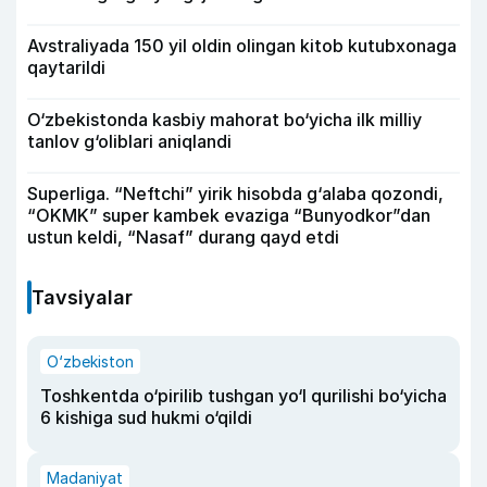
Avstraliyada 150 yil oldin olingan kitob kutubxonaga
qaytarildi
O‘zbekistonda kasbiy mahorat bo‘yicha ilk milliy
tanlov g‘oliblari aniqlandi
Superliga. “Neftchi” yirik hisobda g‘alaba qozondi,
“OKMK” super kambek evaziga “Bunyodkor”dan
ustun keldi, “Nasaf” durang qayd etdi
Tavsiyalar
O‘zbekiston
Toshkentda o‘pirilib tushgan yo‘l qurilishi bo‘yicha
6 kishiga sud hukmi o‘qildi
Madaniyat