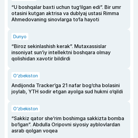
“U boshqalar baxti uchun tug‘ilgan edi”. Bir umr
otasini kutgan aktrisa va dublyaj ustasi Rimma
Ahmedovaning sinovlarga to‘la hayoti
Dunyo
“Biroz sekinlashish kerak”. Mutaxassislar
insoniyat sun’iy intellektni boshqara olmay
qolishidan xavotir bildirdi
O‘zbekiston
Andijonda Tracker’ga 21 nafar bog‘cha bolasini
joylab, YTH sodir etgan ayolga sud hukmi o‘qildi
O‘zbekiston
“Sakkiz qator she’rim boshimga sakkizta bomba
bo‘lgan”. Abdulla Oripovni siyosiy ayblovlardan
asrab qolgan voqea