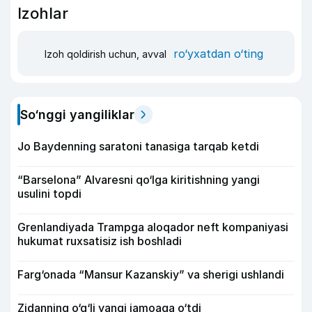
Izohlar
ro‘yxatdan o‘ting
Izoh qoldirish uchun, avval
So‘nggi yangiliklar
Jo Baydenning saratoni tanasiga tarqab ketdi
“Barselona” Alvaresni qo‘lga kiritishning yangi
usulini topdi
Grenlandiyada Trampga aloqador neft kompaniyasi
hukumat ruxsatisiz ish boshladi
Farg‘onada “Mansur Kazanskiy” va sherigi ushlandi
Zidanning o‘g‘li yangi jamoaga o‘tdi