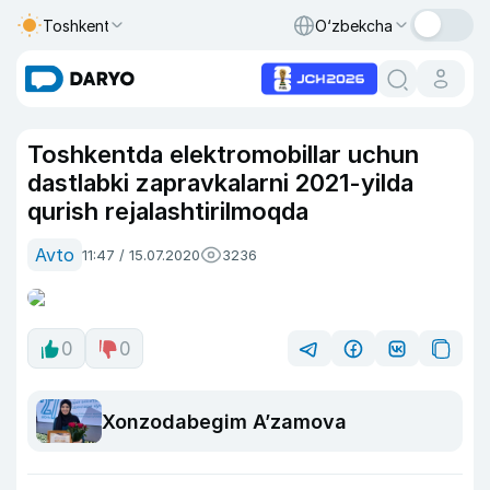
Toshkent
O‘zbekcha
Toshkentda elektromobillar uchun
dastlabki zapravkalarni 2021-yilda
qurish rejalashtirilmoqda
Avto
11:47 / 15.07.2020
3236
0
0
Xonzodabegim A’zamova