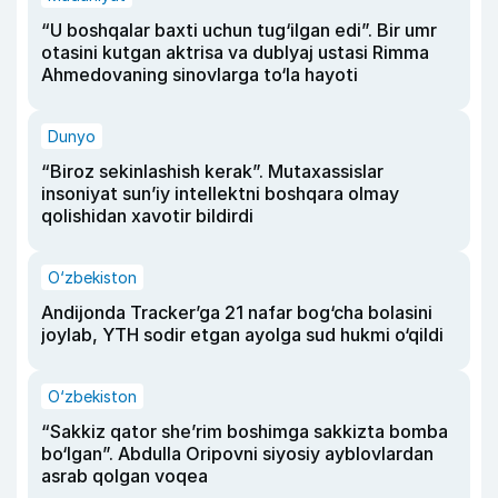
“U boshqalar baxti uchun tug‘ilgan edi”. Bir umr
otasini kutgan aktrisa va dublyaj ustasi Rimma
Ahmedovaning sinovlarga to‘la hayoti
Dunyo
“Biroz sekinlashish kerak”. Mutaxassislar
insoniyat sun’iy intellektni boshqara olmay
qolishidan xavotir bildirdi
O‘zbekiston
Andijonda Tracker’ga 21 nafar bog‘cha bolasini
joylab, YTH sodir etgan ayolga sud hukmi o‘qildi
O‘zbekiston
“Sakkiz qator she’rim boshimga sakkizta bomba
bo‘lgan”. Abdulla Oripovni siyosiy ayblovlardan
asrab qolgan voqea