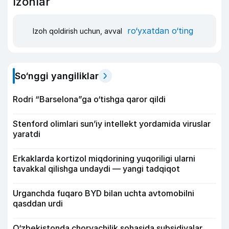
Izohlar
ro‘yxatdan o‘ting
Izoh qoldirish uchun, avval
So‘nggi yangiliklar
Rodri “Barselona”ga o‘tishga qaror qildi
Stenford olimlari sun’iy intellekt yordamida viruslar
yaratdi
Erkaklarda kortizol miqdorining yuqoriligi ularni
tavakkal qilishga undaydi — yangi tadqiqot
Urganchda fuqaro BYD bilan uchta avtomobilni
qasddan urdi
O‘zbekistonda chorvachilik sohasida subsidiyalar