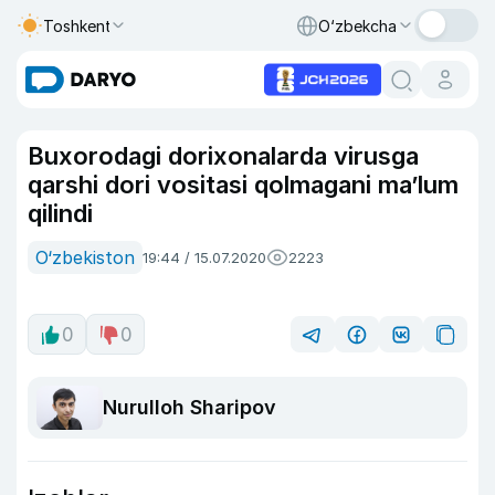
Toshkent
O‘zbekcha
Buxorodagi dorixonalarda virusga
qarshi dori vositasi qolmagani ma’lum
qilindi
O‘zbekiston
19:44 / 15.07.2020
2223
0
0
Nurulloh Sharipov