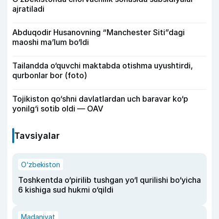
ajratiladi
Abduqodir Husanovning “Manchester Siti”dagi
maoshi ma’lum bo‘ldi
Tailandda o‘quvchi maktabda otishma uyushtirdi,
qurbonlar bor (foto)
Tojikiston qo‘shni davlatlardan uch baravar ko‘p
yonilg‘i sotib oldi — OAV
Tavsiyalar
O‘zbekiston
Toshkentda o‘pirilib tushgan yo‘l qurilishi bo‘yicha
6 kishiga sud hukmi o‘qildi
Madaniyat