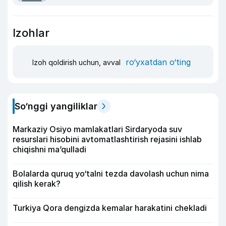
Izohlar
ro‘yxatdan o‘ting
Izoh qoldirish uchun, avval
So‘nggi yangiliklar
Markaziy Osiyo mamlakatlari Sirdaryoda suv
resurslari hisobini avtomatlashtirish rejasini ishlab
chiqishni ma’qulladi
Bolalarda quruq yo‘talni tezda davolash uchun nima
qilish kerak?
Turkiya Qora dengizda kemalar harakatini chekladi