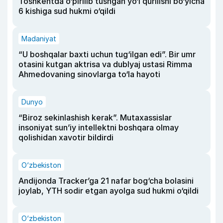
Toshkentda o‘pirilib tushgan yo‘l qurilishi bo‘yicha
6 kishiga sud hukmi o‘qildi
Madaniyat
“U boshqalar baxti uchun tug‘ilgan edi”. Bir umr
otasini kutgan aktrisa va dublyaj ustasi Rimma
Ahmedovaning sinovlarga to‘la hayoti
Dunyo
“Biroz sekinlashish kerak”. Mutaxassislar
insoniyat sun’iy intellektni boshqara olmay
qolishidan xavotir bildirdi
O‘zbekiston
Andijonda Tracker’ga 21 nafar bog‘cha bolasini
joylab, YTH sodir etgan ayolga sud hukmi o‘qildi
O‘zbekiston