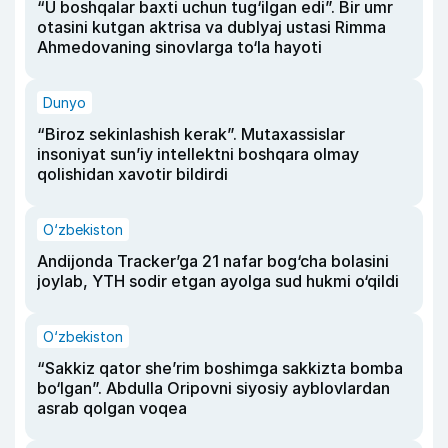
“U boshqalar baxti uchun tug‘ilgan edi”. Bir umr
otasini kutgan aktrisa va dublyaj ustasi Rimma
Ahmedovaning sinovlarga to‘la hayoti
Dunyo
“Biroz sekinlashish kerak”. Mutaxassislar
insoniyat sun’iy intellektni boshqara olmay
qolishidan xavotir bildirdi
O‘zbekiston
Andijonda Tracker’ga 21 nafar bog‘cha bolasini
joylab, YTH sodir etgan ayolga sud hukmi o‘qildi
O‘zbekiston
“Sakkiz qator she’rim boshimga sakkizta bomba
bo‘lgan”. Abdulla Oripovni siyosiy ayblovlardan
asrab qolgan voqea