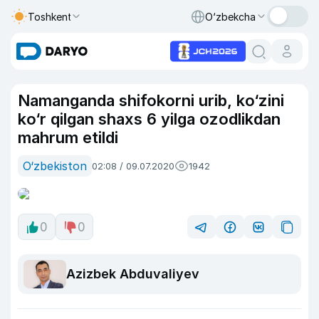
Toshkent
O‘zbekcha
Namanganda shifokorni urib, ko‘zini
ko‘r qilgan shaxs 6 yilga ozodlikdan
mahrum etildi
O‘zbekiston
02:08 / 09.07.2020
1942
0
0
Azizbek Abduvaliyev