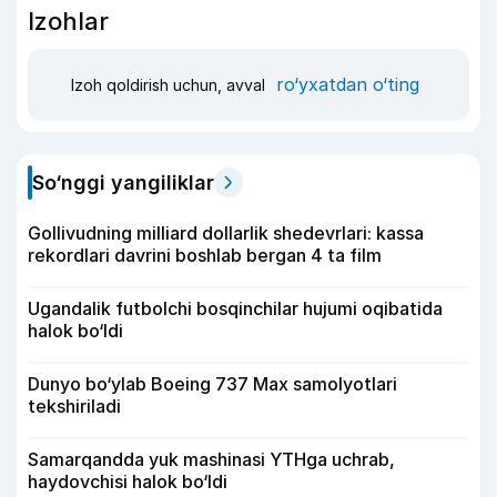
Izohlar
ro‘yxatdan o‘ting
Izoh qoldirish uchun, avval
So‘nggi yangiliklar
Gollivudning milliard dollarlik shedevrlari: kassa
rekordlari davrini boshlab bergan 4 ta film
Ugandalik futbolchi bosqinchilar hujumi oqibatida
halok bo‘ldi
Dunyo bo‘ylab Boeing 737 Max samolyotlari
tekshiriladi
Samarqandda yuk mashinasi YTHga uchrab,
haydovchisi halok bo‘ldi