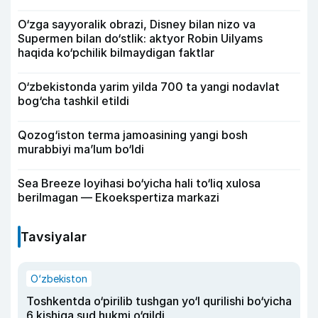
O‘zga sayyoralik obrazi, Disney bilan nizo va
Supermen bilan do‘stlik: aktyor Robin Uilyams
haqida ko‘pchilik bilmaydigan faktlar
O‘zbekistonda yarim yilda 700 ta yangi nodavlat
bog‘cha tashkil etildi
Qozog‘iston terma jamoasining yangi bosh
murabbiyi ma’lum bo‘ldi
Sea Breeze loyihasi bo‘yicha hali to‘liq xulosa
berilmagan — Ekoekspertiza markazi
Tavsiyalar
O‘zbekiston
Toshkentda o‘pirilib tushgan yo‘l qurilishi bo‘yicha
6 kishiga sud hukmi o‘qildi