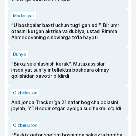
Madaniyat
“U boshqalar baxti uchun tug‘ilgan edi”. Bir umr
otasini kutgan aktrisa va dublyaj ustasi Rimma
Ahmedovaning sinovlarga to‘la hayoti
Dunyo
“Biroz sekinlashish kerak”. Mutaxassislar
insoniyat sun’iy intellektni boshqara olmay
qolishidan xavotir bildirdi
O‘zbekiston
Andijonda Tracker’ga 21 nafar bog‘cha bolasini
joylab, YTH sodir etgan ayolga sud hukmi o‘qildi
O‘zbekiston
“Sakkiz qator she’rim boshimga sakkizta bomba