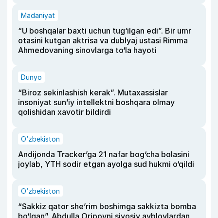
Madaniyat
“U boshqalar baxti uchun tug‘ilgan edi”. Bir umr
otasini kutgan aktrisa va dublyaj ustasi Rimma
Ahmedovaning sinovlarga to‘la hayoti
Dunyo
“Biroz sekinlashish kerak”. Mutaxassislar
insoniyat sun’iy intellektni boshqara olmay
qolishidan xavotir bildirdi
O‘zbekiston
Andijonda Tracker’ga 21 nafar bog‘cha bolasini
joylab, YTH sodir etgan ayolga sud hukmi o‘qildi
O‘zbekiston
“Sakkiz qator she’rim boshimga sakkizta bomba
bo‘lgan”. Abdulla Oripovni siyosiy ayblovlardan