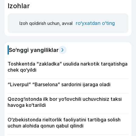
Izohlar
ro‘yxatdan o‘ting
Izoh qoldirish uchun, avval
So‘nggi yangiliklar
Toshkentda “zakladka” usulida narkotik tarqatishga
chek qo‘yildi
“Liverpul” “Barselona” sardorini ijaraga oladi
Qozog‘istonda ilk bor yo‘lovchili uchuvchisiz taksi
havoga ko‘tarildi
O‘zbekistonda rieltorlik faoliyatini tartibga solish
uchun alohida qonun qabul qilindi