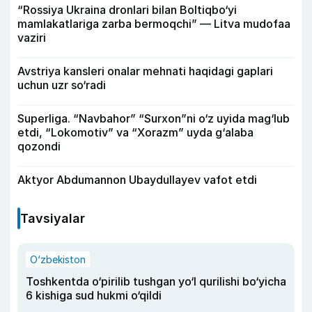
“Rossiya Ukraina dronlari bilan Boltiqbo‘yi
mamlakatlariga zarba bermoqchi” — Litva mudofaa
vaziri
Avstriya kansleri onalar mehnati haqidagi gaplari
uchun uzr so‘radi
Superliga. “Navbahor” “Surxon”ni o‘z uyida mag‘lub
etdi, “Lokomotiv” va “Xorazm” uyda g‘alaba
qozondi
Aktyor Abdu­mannon Ubaydullayev vafot etdi
Tavsiyalar
O‘zbekiston
Toshkentda o‘pirilib tushgan yo‘l qurilishi bo‘yicha
6 kishiga sud hukmi o‘qildi