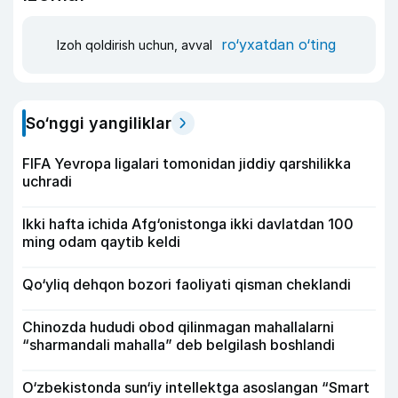
ro‘yxatdan o‘ting
Izoh qoldirish uchun, avval
So‘nggi yangiliklar
FIFA Yevropa ligalari tomonidan jiddiy qarshilikka
uchradi
Ikki hafta ichida Afg‘onistonga ikki davlatdan 100
ming odam qaytib keldi
Qo‘yliq dehqon bozori faoliyati qisman cheklandi
Chinozda hududi obod qilinmagan mahallalarni
“sharmandali mahalla” deb belgilash boshlandi
O‘zbekistonda sun‘iy intellektga asoslangan “Smart