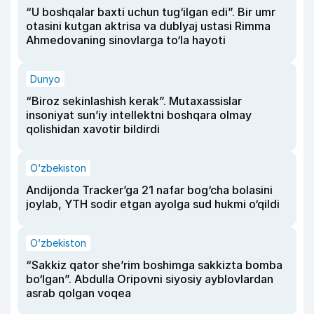
“U boshqalar baxti uchun tug‘ilgan edi”. Bir umr
otasini kutgan aktrisa va dublyaj ustasi Rimma
Ahmedovaning sinovlarga to‘la hayoti
Dunyo
“Biroz sekinlashish kerak”. Mutaxassislar
insoniyat sun’iy intellektni boshqara olmay
qolishidan xavotir bildirdi
O‘zbekiston
Andijonda Tracker’ga 21 nafar bog‘cha bolasini
joylab, YTH sodir etgan ayolga sud hukmi o‘qildi
O‘zbekiston
“Sakkiz qator she’rim boshimga sakkizta bomba
bo‘lgan”. Abdulla Oripovni siyosiy ayblovlardan
asrab qolgan voqea