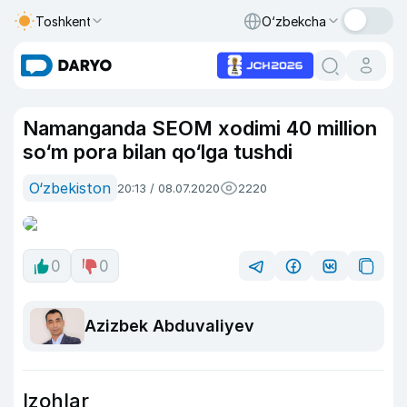
Toshkent
O‘zbekcha
Namanganda SEOM xodimi 40 million
so‘m pora bilan qo‘lga tushdi
O‘zbekiston
20:13 / 08.07.2020
2220
0
0
Azizbek Abduvaliyev
Izohlar