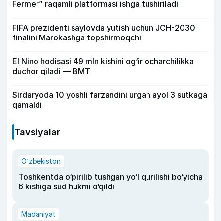
Fermer” raqamli platformasi ishga tushiriladi
FIFA prezidenti saylovda yutish uchun JCH-2030
finalini Marokashga topshirmoqchi
El Nino hodisasi 49 mln kishini og‘ir ocharchilikka
duchor qiladi — BMT
Sirdaryoda 10 yoshli farzandini urgan ayol 3 sutkaga
qamaldi
Tavsiyalar
O‘zbekiston
Toshkentda o‘pirilib tushgan yo‘l qurilishi bo‘yicha
6 kishiga sud hukmi o‘qildi
Madaniyat