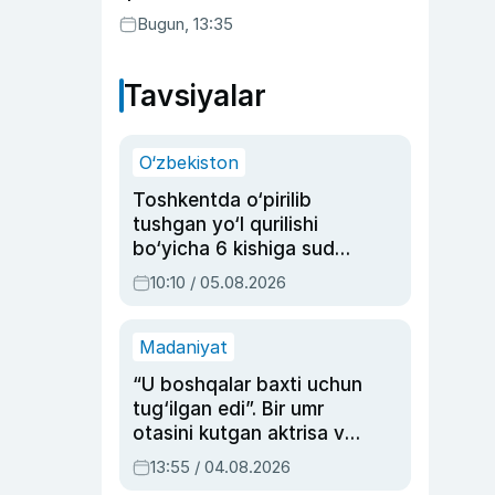
Bugun, 13:35
Tavsiyalar
O‘zbekiston
Toshkentda o‘pirilib
tushgan yo‘l qurilishi
bo‘yicha 6 kishiga sud
hukmi o‘qildi
10:10 / 05.08.2026
Madaniyat
“U boshqalar baxti uchun
tug‘ilgan edi”. Bir umr
otasini kutgan aktrisa va
dublyaj ustasi Rimma
13:55 / 04.08.2026
Ahmedovaning