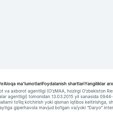
hr
Aloqa ma'lumotlari
Foydalanish shartlari
Yangiliklar arx
t va axborot agentligi (O‘zMAA, hozirgi O‘zbekiston Res
ar agentligi) tomonidan 13.03.2015 yil sanasida 0944
allarni to‘liq ko‘chirish yoki qisman iqtibos keltirishga, 
ytiga giperhavola mavjud bo‘lgan va/yoki “Daryo” intern