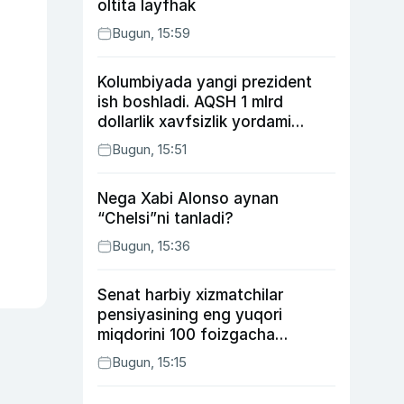
oltita layfhak
Bugun, 15:59
Kolumbiyada yangi prezident
ish boshladi. AQSH 1 mlrd
dollarlik xavfsizlik yordami
bermoqchi
Bugun, 15:51
Nega Xabi Alonso aynan
“Chelsi”ni tanladi?
Bugun, 15:36
Senat harbiy xizmatchilar
pensiyasining eng yuqori
miqdorini 100 foizgacha
oshirishni nazarda tutuvchi
Bugun, 15:15
qonunni ma’qulladi