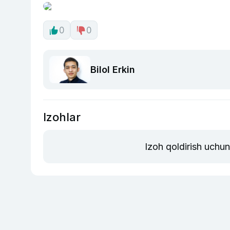
0
0
Bilol Erkin
Izohlar
Izoh qoldirish uchu