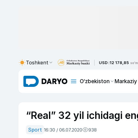
Toshkent
USD :
12 178,85
so'm
O‘zbekiston
Markaziy
“Real” 32 yil ichidagi en
Sport
16:30 / 06.07.2020
938