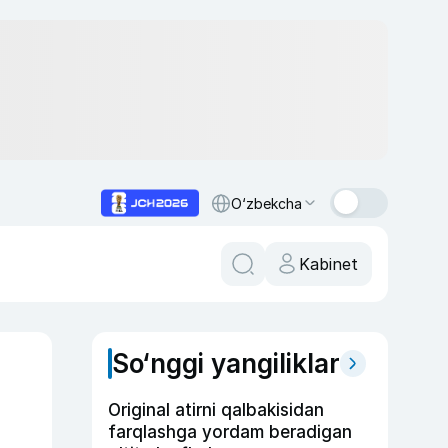
O‘zbekcha
Kabinet
So‘nggi yangiliklar
Original atirni qalbakisidan
farqlashga yordam beradigan