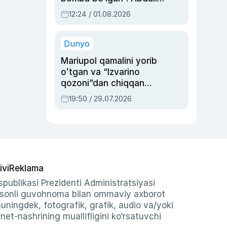
Oripovni siyosiy
12:24 / 01.08.2026
ayblovlardan asrab
qolgan voqea
Dunyo
Mariupol qamalini yorib
oʻtgan va “Izvarino
qozoni”dan chiqqan
qahramon — Ukraina
19:50 / 29.07.2026
armiyasi bosh
qoʻmondoni Drapatiy
haqida
ivi
Reklama
publikasi Prezidenti Administratsiyasi
-sonli guvohnoma bilan ommaviy axborot
shuningdek, fotografik, grafik, audio va/yoki
et-nashrining muallifligini ko‘rsatuvchi