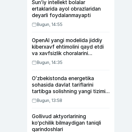
Sun’iy intellekt bolalar
ertaklarida ayol obrazlaridan
deyarli foydalanmayapti
Bugun, 14:55
OpenAI yangi modelida jiddiy
kiberxavf ehtimolini qayd etdi
va xavfsizlik choralarini
kuchaytirdi
Bugun, 14:35
Oʻzbekistonda energetika
sohasida davlat tariflarini
tartibga solishning yangi tizimi
joriy etildi
Bugun, 13:58
Gollivud aktyorlarining
ko‘pchilik bilmaydigan taniqli
qarindoshlari