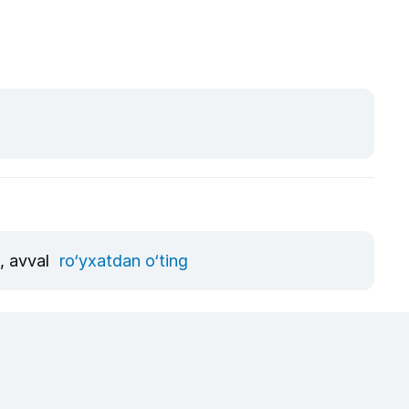
n, avval
ro‘yxatdan o‘ting