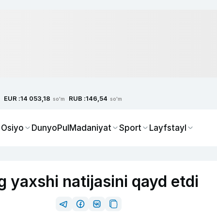
EUR :
RUB :
14 053,18
146,54
so'm
so'm
 Osiyo
Dunyo
Pul
Madaniyat
Sport
Layfstayl
g yaxshi natijasini qayd etdi