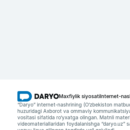
Maxfiylik siyosati
Internet-nas
“Daryo” internet-nashrining (O‘zbekiston matbuo
huzuridagi Axborot va ommaviy kommunikatsiyal
vositasi sifatida ro‘yxatga olingan. Matnli materi
videomateriallaridan foydalanishga “daryo.uz” sa