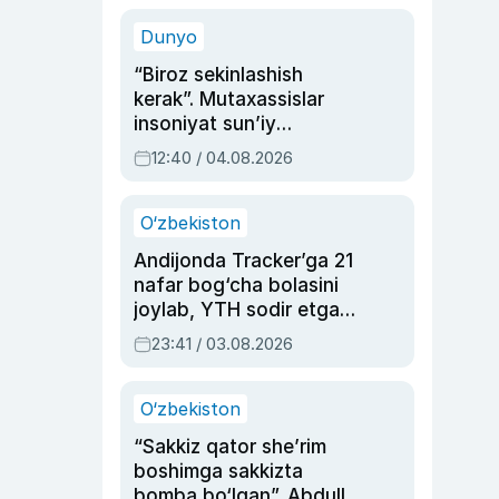
sinovlarga to‘la hayoti
Dunyo
“Biroz sekinlashish
kerak”. Mutaxassislar
insoniyat sun’iy
intellektni boshqara
12:40 / 04.08.2026
olmay qolishidan xavotir
bildirdi
O‘zbekiston
Andijonda Tracker’ga 21
nafar bog‘cha bolasini
joylab, YTH sodir etgan
ayolga sud hukmi o‘qildi
23:41 / 03.08.2026
O‘zbekiston
“Sakkiz qator she’rim
boshimga sakkizta
bomba bo‘lgan”. Abdulla