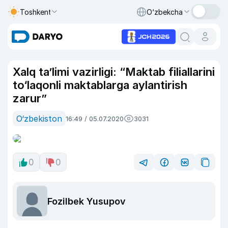
Toshkent
O‘zbekcha
Xalq ta’limi vazirligi: “Maktab filiallarini
to‘laqonli maktablarga aylantirish
zarur”
O‘zbekiston
16:49 / 05.07.2020
3031
0
0
Fozilbek Yusupov