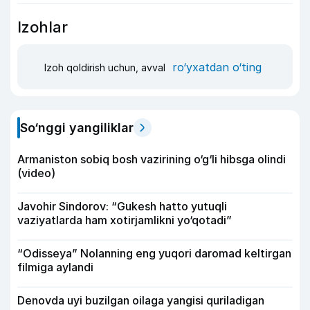
Izohlar
ro‘yxatdan o‘ting
Izoh qoldirish uchun, avval
So‘nggi yangiliklar
Armaniston sobiq bosh vazirining o‘g‘li hibsga olindi
(video)
Javohir Sindorov: “Gukesh hatto yutuqli
vaziyatlarda ham xotirjamlikni yo‘qotadi”
“Odisseya” Nolanning eng yuqori daromad keltirgan
filmiga aylandi
Denovda uyi buzilgan oilaga yangisi quriladigan