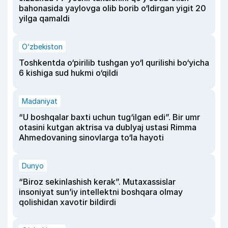
bahonasida yaylovga olib borib o‘ldirgan yigit 20
yilga qamaldi
O‘zbekiston
Toshkentda o‘pirilib tushgan yo‘l qurilishi bo‘yicha
6 kishiga sud hukmi o‘qildi
Madaniyat
“U boshqalar baxti uchun tug‘ilgan edi”. Bir umr
otasini kutgan aktrisa va dublyaj ustasi Rimma
Ahmedovaning sinovlarga to‘la hayoti
Dunyo
“Biroz sekinlashish kerak”. Mutaxassislar
insoniyat sun’iy intellektni boshqara olmay
qolishidan xavotir bildirdi