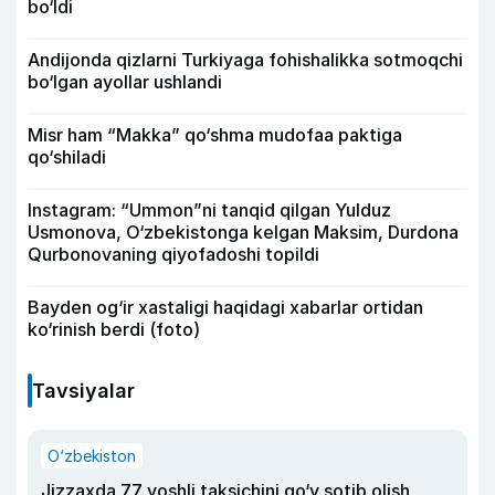
bo‘ldi
Andijonda qizlarni Turkiyaga fohishalikka sotmoqchi
bo‘lgan ayollar ushlandi
Misr ham “Makka” qo‘shma mudofaa paktiga
qo‘shiladi
Instagram: “Ummon”ni tanqid qilgan Yulduz
Usmonova, O‘zbekistonga kelgan Maksim, Durdona
Qurbonovaning qiyofadoshi topildi
Bayden og‘ir xastaligi haqidagi xabarlar ortidan
ko‘rinish berdi (foto)
Tavsiyalar
O‘zbekiston
Jizzaxda 77 yoshli taksichini qo‘y sotib olish