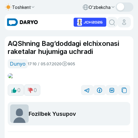
Toshkent
O‘zbekcha
AQShning Bag‘doddagi elchixonasi
raketalar hujumiga uchradi
Dunyo
17:10 / 05.07.2020
905
0
0
Fozilbek Yusupov