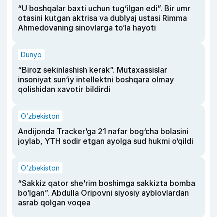
“U boshqalar baxti uchun tug‘ilgan edi”. Bir umr
otasini kutgan aktrisa va dublyaj ustasi Rimma
Ahmedovaning sinovlarga to‘la hayoti
Dunyo
“Biroz sekinlashish kerak”. Mutaxassislar
insoniyat sun’iy intellektni boshqara olmay
qolishidan xavotir bildirdi
O‘zbekiston
Andijonda Tracker’ga 21 nafar bog‘cha bolasini
joylab, YTH sodir etgan ayolga sud hukmi o‘qildi
O‘zbekiston
“Sakkiz qator she’rim boshimga sakkizta bomba
bo‘lgan”. Abdulla Oripovni siyosiy ayblovlardan
asrab qolgan voqea