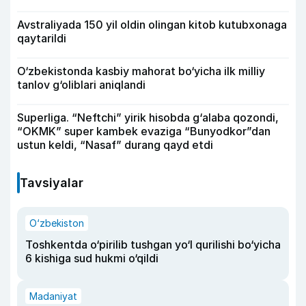
Avstraliyada 150 yil oldin olingan kitob kutubxonaga
qaytarildi
O‘zbekistonda kasbiy mahorat bo‘yicha ilk milliy
tanlov g‘oliblari aniqlandi
Superliga. “Neftchi” yirik hisobda g‘alaba qozondi,
“OKMK” super kambek evaziga “Bunyodkor”dan
ustun keldi, “Nasaf” durang qayd etdi
Tavsiyalar
O‘zbekiston
Toshkentda o‘pirilib tushgan yo‘l qurilishi bo‘yicha
6 kishiga sud hukmi o‘qildi
Madaniyat