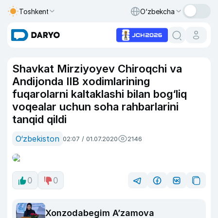
Toshkent
O‘zbekcha
Shavkat Mirziyoyev Chiroqchi va
Andijonda IIB xodimlarining
fuqarolarni kaltaklashi bilan bog‘liq
voqealar uchun soha rahbarlarini
tanqid qildi
O‘zbekiston
02:07 / 01.07.2020
2146
0
0
Xonzodabegim A’zamova