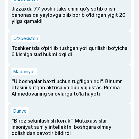
Jizzaxda 77 yoshli taksichini qo‘y sotib olish
bahonasida yaylovga olib borib o‘ldirgan yigit 20
yilga qamaldi
O‘zbekiston
Toshkentda o‘pirilib tushgan yo‘l qurilishi bo‘yicha
6 kishiga sud hukmi o‘qildi
Madaniyat
“U boshqalar baxti uchun tug‘ilgan edi”. Bir umr
otasini kutgan aktrisa va dublyaj ustasi Rimma
Ahmedovaning sinovlarga to‘la hayoti
Dunyo
“Biroz sekinlashish kerak”. Mutaxassislar
insoniyat sun’iy intellektni boshqara olmay
qolishidan xavotir bildirdi