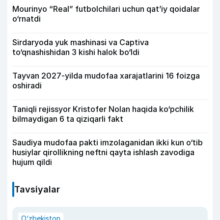
Mourinyo “Real” futbolchilari uchun qat’iy qoidalar
o‘rnatdi
Sirdaryoda yuk mashinasi va Captiva
to‘qnashishidan 3 kishi halok bo‘ldi
Tayvan 2027-yilda mudofaa xarajatlarini 16 foizga
oshiradi
Taniqli rejissyor Kristofer Nolan haqida ko‘pchilik
bilmaydigan 6 ta qiziqarli fakt
Saudiya mudofaa pakti imzolaganidan ikki kun o‘tib
husiylar qirollikning neftni qayta ishlash zavodiga
hujum qildi
Tavsiyalar
O‘zbekiston