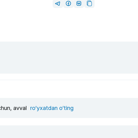
uchun, avval
ro‘yxatdan o‘ting