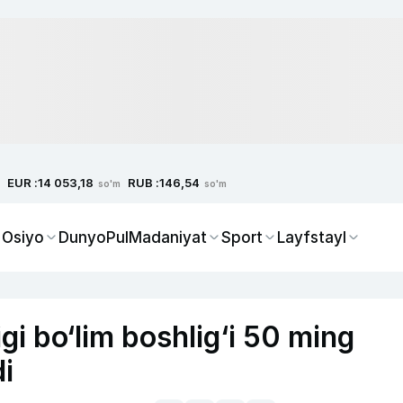
EUR :
RUB :
14 053,18
146,54
so'm
so'm
 Osiyo
Dunyo
Pul
Madaniyat
Sport
Layfstayl
i bo‘lim boshlig‘i 50 ming
di