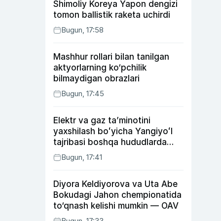
Shimoliy Koreya Yapon dengizi
tomon ballistik raketa uchirdi
Bugun, 17:58
Mashhur rollari bilan tanilgan
aktyorlarning ko‘pchilik
bilmaydigan obrazlari
Bugun, 17:45
Elektr va gaz taʼminotini
yaxshilash boʻyicha Yangiyoʻl
tajribasi boshqa hududlarda
ham joriy etiladi
Bugun, 17:41
Diyora Keldiyorova va Uta Abe
Bokudagi Jahon chempionatida
to‘qnash kelishi mumkin — OAV
Bugun, 17:33