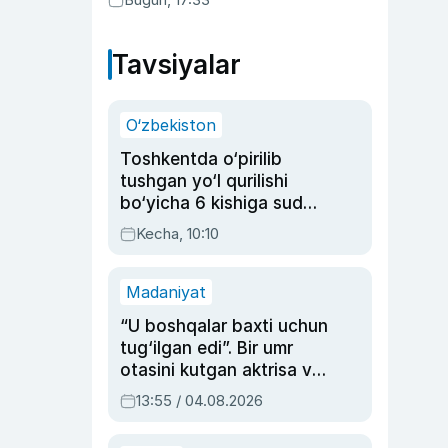
Tavsiyalar
O‘zbekiston
Toshkentda o‘pirilib
tushgan yo‘l qurilishi
bo‘yicha 6 kishiga sud
hukmi o‘qildi
Kecha, 10:10
Madaniyat
“U boshqalar baxti uchun
tug‘ilgan edi”. Bir umr
otasini kutgan aktrisa va
dublyaj ustasi Rimma
13:55 / 04.08.2026
Ahmedovaning
sinovlarga to‘la hayoti