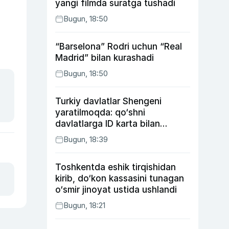
yangi filmda suratga tushadi
Bugun, 18:50
“Barselona” Rodri uchun “Real
Madrid” bilan kurashadi
Bugun, 18:50
Turkiy davlatlar Shengeni
yaratilmoqda: qo‘shni
davlatlarga ID karta bilan
boriladi
Bugun, 18:39
Toshkentda eshik tirqishidan
kirib, do‘kon kassasini tunagan
o‘smir jinoyat ustida ushlandi
Bugun, 18:21