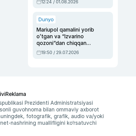
12:24 / 01.08.2026
ayblovlardan asrab
qolgan voqea
Dunyo
Mariupol qamalini yorib
oʻtgan va “Izvarino
qozoni”dan chiqqan
qahramon — Ukraina
19:50 / 29.07.2026
armiyasi bosh
qoʻmondoni Drapatiy
haqida
ivi
Reklama
publikasi Prezidenti Administratsiyasi
-sonli guvohnoma bilan ommaviy axborot
shuningdek, fotografik, grafik, audio va/yoki
et-nashrining muallifligini ko‘rsatuvchi