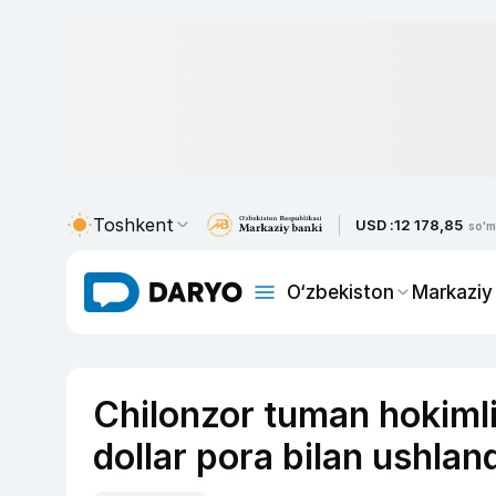
Toshkent
USD :
12 178,85
so'm
O‘zbekiston
Markaziy
Chilonzor tuman hokimlig
dollar pora bilan ushlan