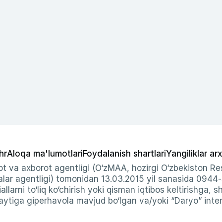
hr
Aloqa ma'lumotlari
Foydalanish shartlari
Yangiliklar arx
t va axborot agentligi (O‘zMAA, hozirgi O‘zbekiston Res
ar agentligi) tomonidan 13.03.2015 yil sanasida 0944
allarni to‘liq ko‘chirish yoki qisman iqtibos keltirishga, 
ytiga giperhavola mavjud bo‘lgan va/yoki “Daryo” intern