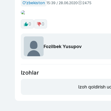
O‘zbekiston
15:39 / 28.06.2020
2475
0
0
Fozilbek Yusupov
Izohlar
Izoh qoldirish 