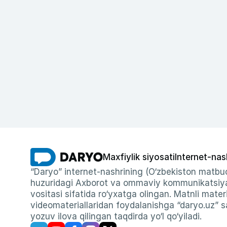
Maxfiylik siyosati
Internet-nas
“Daryo” internet-nashrining (O‘zbekiston matbuo
huzuridagi Axborot va ommaviy kommunikatsiyal
vositasi sifatida ro‘yxatga olingan. Matnli materi
videomateriallaridan foydalanishga “daryo.uz” sa
yozuv ilova qilingan taqdirda yo‘l qo‘yiladi.