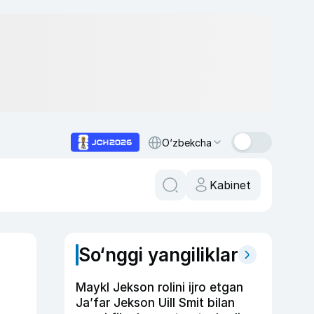
O‘zbekcha
Kabinet
So‘nggi yangiliklar
Maykl Jekson rolini ijro etgan
Ja’far Jekson Uill Smit bilan