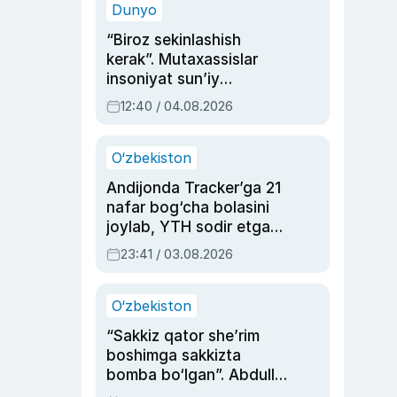
Dunyo
“Biroz sekinlashish
kerak”. Mutaxassislar
insoniyat sun’iy
intellektni boshqara
12:40 / 04.08.2026
olmay qolishidan xavotir
bildirdi
O‘zbekiston
Andijonda Tracker’ga 21
nafar bog‘cha bolasini
joylab, YTH sodir etgan
ayolga sud hukmi o‘qildi
23:41 / 03.08.2026
O‘zbekiston
“Sakkiz qator she’rim
boshimga sakkizta
bomba bo‘lgan”. Abdulla
Oripovni siyosiy