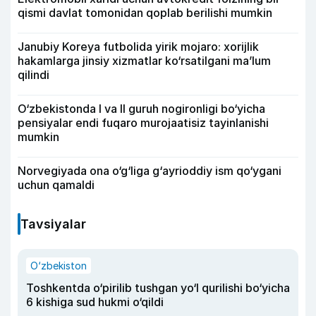
qismi davlat tomonidan qoplab berilishi mumkin
Janubiy Koreya futbolida yirik mojaro: xorijlik
hakamlarga jinsiy xizmatlar ko‘rsatilgani ma’lum
qilindi
O‘zbekistonda I va II guruh nogironligi bo‘yicha
pensiyalar endi fuqaro murojaatisiz tayinlanishi
mumkin
Norvegiyada ona o‘g‘liga g‘ayrioddiy ism qo‘ygani
uchun qamaldi
Tavsiyalar
O‘zbekiston
Toshkentda o‘pirilib tushgan yo‘l qurilishi bo‘yicha
6 kishiga sud hukmi o‘qildi