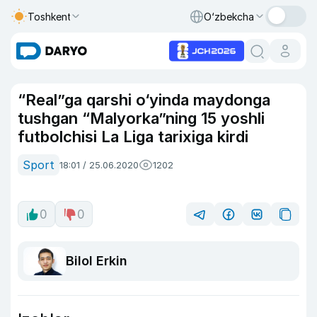
Toshkent
O‘zbekcha
“Real”ga qarshi o‘yinda maydonga
tushgan “Malyorka”ning 15 yoshli
futbolchisi La Liga tarixiga kirdi
Sport
18:01 / 25.06.2020
1202
0
0
Bilol Erkin