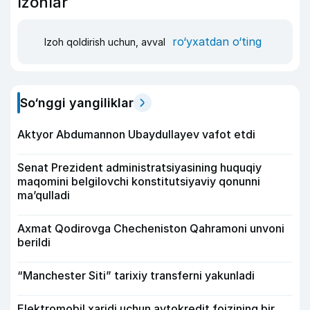
Izohlar
ro‘yxatdan o‘ting
Izoh qoldirish uchun, avval
So‘nggi yangiliklar
Aktyor Abdu­mannon Ubaydullayev vafot etdi
Senat Prezident administratsiyasining huquqiy
maqomini belgilovchi konstitutsiyaviy qonunni
ma’qulladi
Axmat Qodirovga Checheniston Qahramoni unvoni
berildi
“Manchester Siti” tarixiy transferni yakunladi
Elektromobil xaridi uchun avtokredit foizining bir