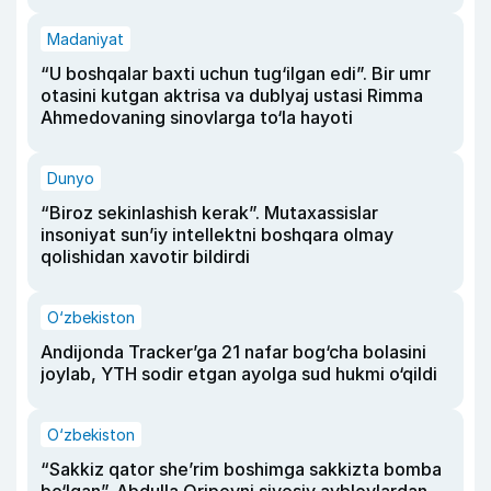
Madaniyat
“U boshqalar baxti uchun tug‘ilgan edi”. Bir umr
otasini kutgan aktrisa va dublyaj ustasi Rimma
Ahmedovaning sinovlarga to‘la hayoti
Dunyo
“Biroz sekinlashish kerak”. Mutaxassislar
insoniyat sun’iy intellektni boshqara olmay
qolishidan xavotir bildirdi
O‘zbekiston
Andijonda Tracker’ga 21 nafar bog‘cha bolasini
joylab, YTH sodir etgan ayolga sud hukmi o‘qildi
O‘zbekiston
“Sakkiz qator she’rim boshimga sakkizta bomba
bo‘lgan”. Abdulla Oripovni siyosiy ayblovlardan