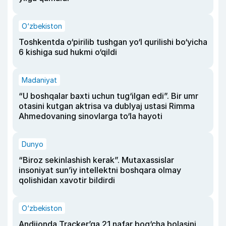
O‘zbekiston
Toshkentda o‘pirilib tushgan yo‘l qurilishi bo‘yicha
6 kishiga sud hukmi o‘qildi
Madaniyat
“U boshqalar baxti uchun tug‘ilgan edi”. Bir umr
otasini kutgan aktrisa va dublyaj ustasi Rimma
Ahmedovaning sinovlarga to‘la hayoti
Dunyo
“Biroz sekinlashish kerak”. Mutaxassislar
insoniyat sun’iy intellektni boshqara olmay
qolishidan xavotir bildirdi
O‘zbekiston
Andijonda Tracker’ga 21 nafar bog‘cha bolasini