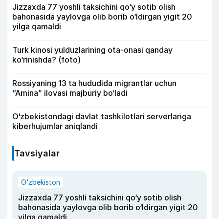
Jizzaxda 77 yoshli taksichini qo‘y sotib olish
bahonasida yaylovga olib borib o‘ldirgan yigit 20
yilga qamaldi
Turk kinosi yulduzlarining ota-onasi qanday
ko‘rinishda? (foto)
Rossiyaning 13 ta hududida migrantlar uchun
“Amina” ilovasi majburiy bo‘ladi
O‘zbekistondagi davlat tashkilotlari serverlariga
kiberhujumlar aniqlandi
Tavsiyalar
O‘zbekiston
Jizzaxda 77 yoshli taksichini qo‘y sotib olish
bahonasida yaylovga olib borib o‘ldirgan yigit 20
yilga qamaldi