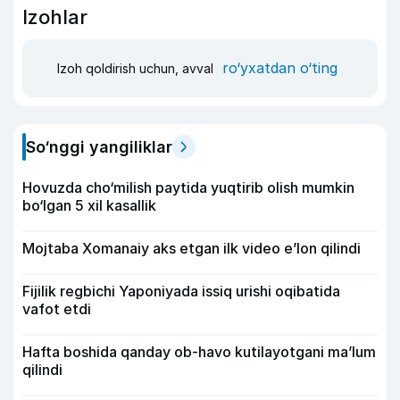
Izohlar
ro‘yxatdan o‘ting
Izoh qoldirish uchun, avval
So‘nggi yangiliklar
Hovuzda cho‘milish paytida yuqtirib olish mumkin
bo‘lgan 5 xil kasallik
Mojtaba Xomanaiy aks etgan ilk video e’lon qilindi
Fijilik regbichi Yaponiyada issiq urishi oqibatida
vafot etdi
Hafta boshida qanday ob-havo kutilayotgani ma’lum
qilindi