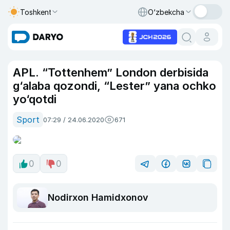
Toshkent
O‘zbekcha
APL. “Tottenhem” London derbisida
g‘alaba qozondi, “Lester” yana ochko
yo‘qotdi
Sport
07:29 / 24.06.2020
671
0
0
Nodirxon Hamidxonov