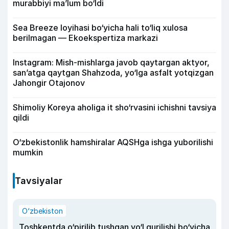
murabbiyi ma’lum bo‘ldi
Sea Breeze loyihasi bo‘yicha hali to‘liq xulosa
berilmagan — Ekoekspertiza markazi
Instagram: Mish-mishlarga javob qaytargan aktyor,
san’atga qaytgan Shahzoda, yo‘lga asfalt yotqizgan
Jahongir Otajonov
Shimoliy Koreya aholiga it sho‘rvasini ichishni tavsiya
qildi
O‘zbekistonlik hamshiralar AQSHga ishga yuborilishi
mumkin
Tavsiyalar
O‘zbekiston
Toshkentda o‘pirilib tushgan yo‘l qurilishi bo‘yicha