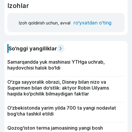
Izohlar
ro‘yxatdan o‘ting
Izoh qoldirish uchun, avval
So‘nggi yangiliklar
Samarqandda yuk mashinasi YTHga uchrab,
haydovchisi halok bo‘ldi
O‘zga sayyoralik obrazi, Disney bilan nizo va
Supermen bilan do‘stlik: aktyor Robin Uilyams
haqida ko‘pchilik bilmaydigan faktlar
O‘zbekistonda yarim yilda 700 ta yangi nodavlat
bog‘cha tashkil etildi
Qozog‘iston terma jamoasining yangi bosh