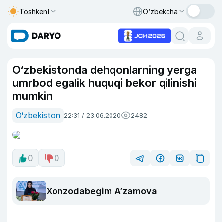
Toshkent
O‘zbekcha
O‘zbekistonda dehqonlarning yerga
umrbod egalik huquqi bekor qilinishi
mumkin
O‘zbekiston
22:31 / 23.06.2020
2482
0
0
Xonzodabegim A’zamova