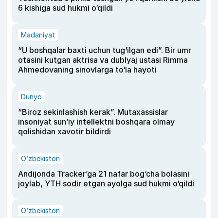
6 kishiga sud hukmi o‘qildi
Madaniyat
“U boshqalar baxti uchun tug‘ilgan edi”. Bir umr
otasini kutgan aktrisa va dublyaj ustasi Rimma
Ahmedovaning sinovlarga to‘la hayoti
Dunyo
“Biroz sekinlashish kerak”. Mutaxassislar
insoniyat sun’iy intellektni boshqara olmay
qolishidan xavotir bildirdi
O‘zbekiston
Andijonda Tracker’ga 21 nafar bog‘cha bolasini
joylab, YTH sodir etgan ayolga sud hukmi o‘qildi
O‘zbekiston