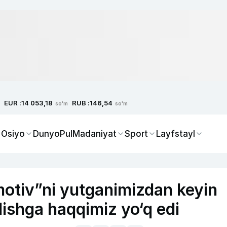
EUR :
RUB :
14 053,18
146,54
so'm
so'm
 Osiyo
Dunyo
Pul
Madaniyat
Sport
Layfstayl
motiv”ni yutganimizdan keyin
lishga haqqimiz yo‘q edi