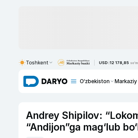
Toshkent
USD :
12 178,85
so'm
O‘zbekiston
Markaziy
Andrey Shipilov: “Loko
“Andijon”ga mag‘lub bo‘