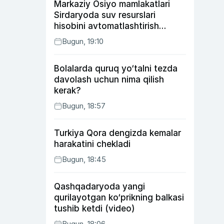
Markaziy Osiyo mamlakatlari
Sirdaryoda suv resurslari
hisobini avtomatlashtirish
rejasini ishlab chiqishni
Bugun, 19:10
ma’qulladi
Bolalarda quruq yo‘talni tezda
davolash uchun nima qilish
kerak?
Bugun, 18:57
Turkiya Qora dengizda kemalar
harakatini chekladi
Bugun, 18:45
Qashqadaryoda yangi
qurilayotgan ko‘prikning balkasi
tushib ketdi (video)
Bugun, 18:06