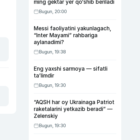
ming gektar yer qo‘shib beriladi
Bugun, 20:00
Messi faoliyatini yakunlagach,
“Inter Mayami” rahbariga
aylanadimi?
Bugun, 19:38
Eng yaxshi sarmoya — sifatli
ta’limdir
Bugun, 19:30
“AQSH har oy Ukrainaga Patriot
raketalarini yetkazib beradi” —
Zelenskiy
Bugun, 19:30