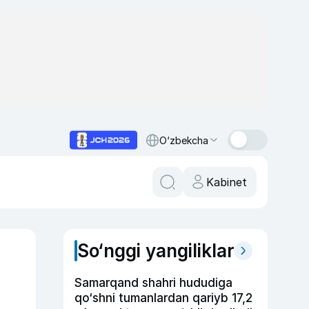
O‘zbekcha
Kabinet
So‘nggi yangiliklar
Samarqand shahri hududiga
qo‘shni tumanlardan qariyb 17,2