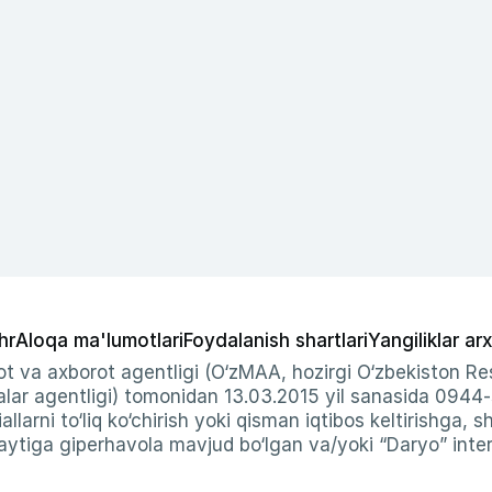
hr
Aloqa ma'lumotlari
Foydalanish shartlari
Yangiliklar arx
t va axborot agentligi (O‘zMAA, hozirgi O‘zbekiston Res
ar agentligi) tomonidan 13.03.2015 yil sanasida 0944
allarni to‘liq ko‘chirish yoki qisman iqtibos keltirishga, 
ytiga giperhavola mavjud bo‘lgan va/yoki “Daryo” intern