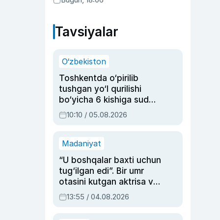
Tavsiyalar
O‘zbekiston
Toshkentda o‘pirilib
tushgan yo‘l qurilishi
bo‘yicha 6 kishiga sud
hukmi o‘qildi
10:10 / 05.08.2026
Madaniyat
“U boshqalar baxti uchun
tug‘ilgan edi”. Bir umr
otasini kutgan aktrisa va
dublyaj ustasi Rimma
13:55 / 04.08.2026
Ahmedovaning
sinovlarga to‘la hayoti