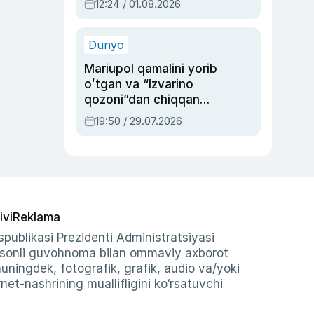
12:24 / 01.08.2026
ayblovlardan asrab
qolgan voqea
Dunyo
Mariupol qamalini yorib
oʻtgan va “Izvarino
qozoni”dan chiqqan
qahramon — Ukraina
19:50 / 29.07.2026
armiyasi bosh
qoʻmondoni Drapatiy
haqida
ivi
Reklama
publikasi Prezidenti Administratsiyasi
-sonli guvohnoma bilan ommaviy axborot
shuningdek, fotografik, grafik, audio va/yoki
et-nashrining muallifligini ko‘rsatuvchi