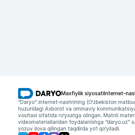
Maxfiylik siyosati
Internet-nas
“Daryo” internet-nashrining (O‘zbekiston matbuo
huzuridagi Axborot va ommaviy kommunikatsiyal
vositasi sifatida ro‘yxatga olingan. Matnli materi
videomateriallaridan foydalanishga “daryo.uz” sa
yozuv ilova qilingan taqdirda yo‘l qo‘yiladi.