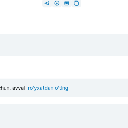
uchun, avval
ro‘yxatdan o‘ting