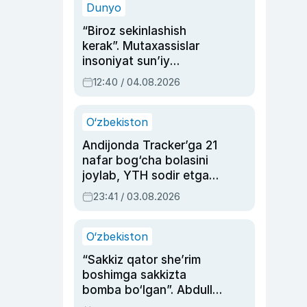
Dunyo
“Biroz sekinlashish
kerak”. Mutaxassislar
insoniyat sun’iy
intellektni boshqara
12:40 / 04.08.2026
olmay qolishidan xavotir
bildirdi
O‘zbekiston
Andijonda Tracker’ga 21
nafar bog‘cha bolasini
joylab, YTH sodir etgan
ayolga sud hukmi o‘qildi
23:41 / 03.08.2026
O‘zbekiston
“Sakkiz qator she’rim
boshimga sakkizta
bomba bo‘lgan”. Abdulla
Oripovni siyosiy