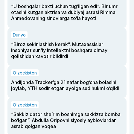
“U boshqalar baxti uchun tug‘ilgan edi”. Bir umr
otasini kutgan aktrisa va dublyaj ustasi Rimma
Ahmedovaning sinovlarga to‘la hayoti
Dunyo
“Biroz sekinlashish kerak”. Mutaxassislar
insoniyat sun’iy intellektni boshqara olmay
qolishidan xavotir bildirdi
O‘zbekiston
Andijonda Tracker’ga 21 nafar bog‘cha bolasini
joylab, YTH sodir etgan ayolga sud hukmi o‘qildi
O‘zbekiston
“Sakkiz qator she’rim boshimga sakkizta bomba
bo‘lgan”. Abdulla Oripovni siyosiy ayblovlardan
asrab qolgan voqea