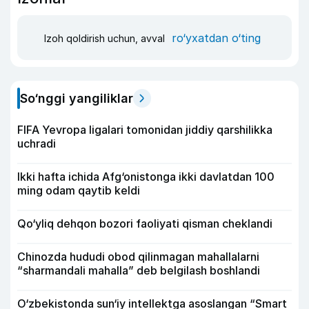
ro‘yxatdan o‘ting
Izoh qoldirish uchun, avval
So‘nggi yangiliklar
FIFA Yevropa ligalari tomonidan jiddiy qarshilikka
uchradi
Ikki hafta ichida Afg‘onistonga ikki davlatdan 100
ming odam qaytib keldi
Qo‘yliq dehqon bozori faoliyati qisman cheklandi
Chinozda hududi obod qilinmagan mahallalarni
“sharmandali mahalla” deb belgilash boshlandi
O‘zbekistonda sun‘iy intellektga asoslangan “Smart