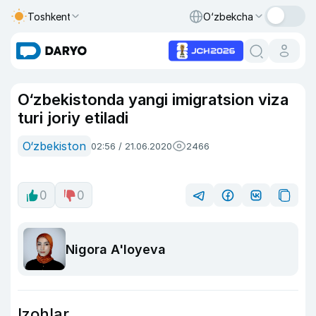
Toshkent
O‘zbekcha
O‘zbekistonda yangi imigratsion viza
turi joriy etiladi
O‘zbekiston
02:56 / 21.06.2020
2466
0
0
Nigora A'loyeva
Izohlar