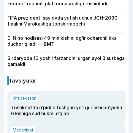
Fermer” raqamli platformasi ishga tushiriladi
FIFA prezidenti saylovda yutish uchun JCH-2030
finalini Marokashga topshirmoqchi
El Nino hodisasi 49 mln kishini og‘ir ocharchilikka
duchor qiladi — BMT
Sirdaryoda 10 yoshli farzandini urgan ayol 3 sutkaga
qamaldi
Tavsiyalar
O‘zbekiston
Toshkentda o‘pirilib tushgan yo‘l qurilishi bo‘yicha
6 kishiga sud hukmi o‘qildi
Madaniyat