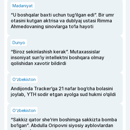
Madaniyat
“U boshqalar baxti uchun tug‘ilgan edi”. Bir umr
otasini kutgan aktrisa va dublyaj ustasi Rimma
Ahmedovaning sinovlarga to‘la hayoti
Dunyo
“Biroz sekinlashish kerak”. Mutaxassislar
insoniyat sun’iy intellektni boshqara olmay
qolishidan xavotir bildirdi
O‘zbekiston
Andijonda Tracker’ga 21 nafar bog‘cha bolasini
joylab, YTH sodir etgan ayolga sud hukmi o‘qildi
O‘zbekiston
“Sakkiz qator she’rim boshimga sakkizta bomba
bo‘lgan”. Abdulla Oripovni siyosiy ayblovlardan