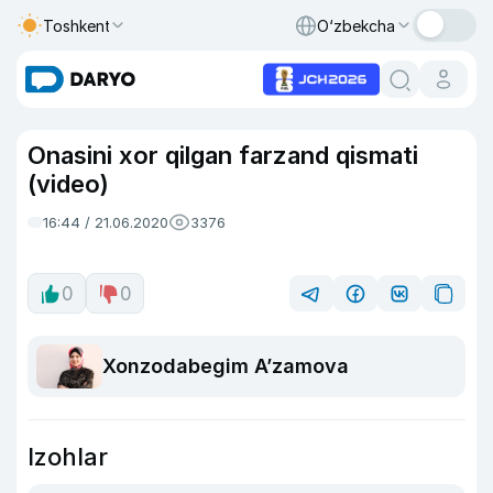
Toshkent
O‘zbekcha
Onasini xor qilgan farzand qismati
(video)
16:44 / 21.06.2020
3376
0
0
Xonzodabegim Aʼzamova
Izohlar