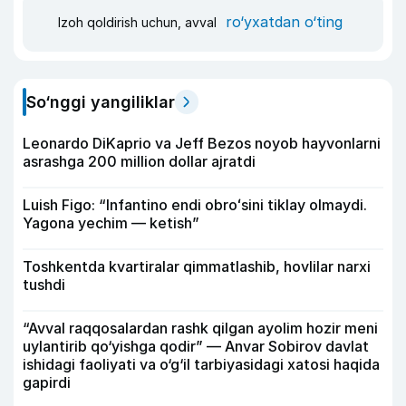
ro‘yxatdan o‘ting
Izoh qoldirish uchun, avval
So‘nggi yangiliklar
Leonardo DiKaprio va Jeff Bezos noyob hayvonlarni
asrashga 200 million dollar ajratdi
Luish Figo: “Infantino endi obroʻsini tiklay olmaydi.
Yagona yechim — ketish”
Toshkentda kvartiralar qimmatlashib, hovlilar narxi
tushdi
“Avval raqqosalardan rashk qilgan ayolim hozir meni
uylantirib qo‘yishga qodir” — Anvar Sobirov davlat
ishidagi faoliyati va o‘g‘il tarbiyasidagi xatosi haqida
gapirdi