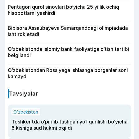
Pentagon qurol sinovlari bo‘yicha 25 yillik ochiq
hisobotlarni yashirdi
Bibisora Assaubayeva Samarqanddagi olimpiadada
ishtirok etadi
O‘zbekistonda islomiy bank faoliyatiga o‘tish tartibi
belgilandi
O‘zbekistondan Rossiyaga ishlashga borganlar soni
kamaydi
Tavsiyalar
O‘zbekiston
Toshkentda o‘pirilib tushgan yo‘l qurilishi bo‘yicha
6 kishiga sud hukmi o‘qildi