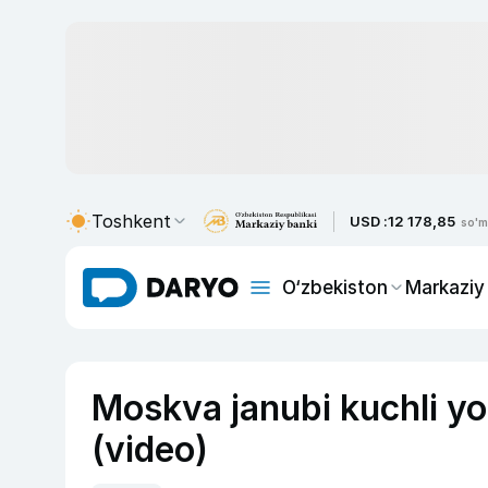
Toshkent
USD :
12 178,85
so'm
O‘zbekiston
Markaziy
Moskva janubi kuchli yo
(video)