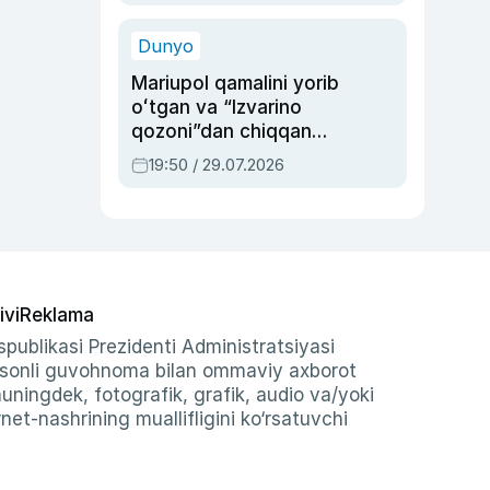
qolgan voqea
Dunyo
Mariupol qamalini yorib
oʻtgan va “Izvarino
qozoni”dan chiqqan
qahramon — Ukraina
19:50 / 29.07.2026
armiyasi bosh
qoʻmondoni Drapatiy
haqida
ivi
Reklama
publikasi Prezidenti Administratsiyasi
-sonli guvohnoma bilan ommaviy axborot
shuningdek, fotografik, grafik, audio va/yoki
et-nashrining muallifligini ko‘rsatuvchi