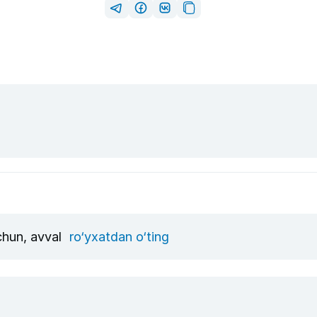
uchun, avval
ro‘yxatdan o‘ting