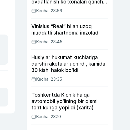
ovqatlanish korxonalari qancha
soliq toʻlagani ochiqlandi
Kecha, 23:56
Vinisius “Real” bilan uzoq
muddatli shartnoma imzoladi
Kecha, 23:45
Husiylar hukumat kuchlariga
qarshi raketalar uchirdi, kamida
30 kishi halok bo‘ldi
Kecha, 23:35
Toshkentda Kichik halqa
avtomobil yo‘lining bir qismi
to‘rt kunga yopildi (xarita)
Kecha, 23:10