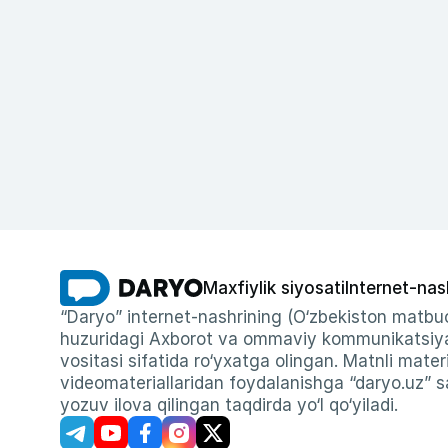
Maxfiylik siyosati
Internet-nas
“Daryo” internet-nashrining (O‘zbekiston matbuo
huzuridagi Axborot va ommaviy kommunikatsiyal
vositasi sifatida ro‘yxatga olingan. Matnli materi
videomateriallaridan foydalanishga “daryo.uz” sa
yozuv ilova qilingan taqdirda yo‘l qo‘yiladi.