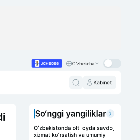
O‘zbekcha
Kabinet
So‘nggi yangiliklar
di
Oʻzbekistonda olti oyda savdo,
xizmat koʻrsatish va umumiy