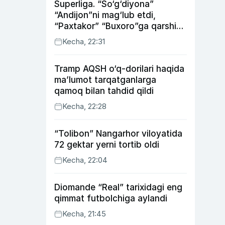
Superliga. “So‘g‘diyona”
“Andijon”ni mag‘lub etdi,
“Paxtakor” “Buxoro”ga qarshi
bahsda g‘alabani qo‘ldan
Kecha, 22:31
chiqardi
Tramp AQSH o‘q-dorilari haqida
ma’lumot tarqatganlarga
qamoq bilan tahdid qildi
Kecha, 22:28
“Tolibon” Nangarhor viloyatida
72 gektar yerni tortib oldi
Kecha, 22:04
Diomande “Real” tarixidagi eng
qimmat futbolchiga aylandi
Kecha, 21:45