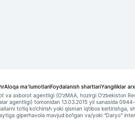
hr
Aloqa ma'lumotlari
Foydalanish shartlari
Yangiliklar arx
t va axborot agentligi (O‘zMAA, hozirgi O‘zbekiston Res
ar agentligi) tomonidan 13.03.2015 yil sanasida 0944
allarni to‘liq ko‘chirish yoki qisman iqtibos keltirishga, 
ytiga giperhavola mavjud bo‘lgan va/yoki “Daryo” intern