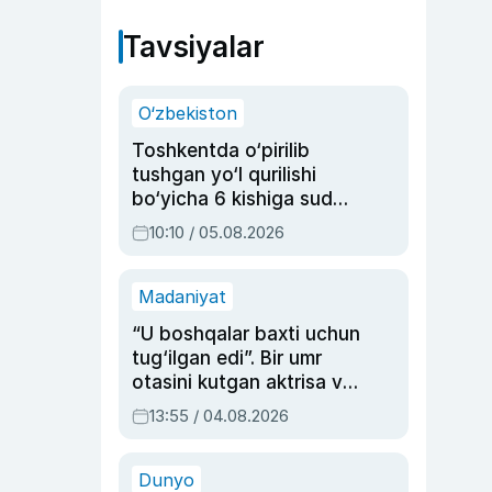
Tavsiyalar
O‘zbekiston
Toshkentda o‘pirilib
tushgan yo‘l qurilishi
bo‘yicha 6 kishiga sud
hukmi o‘qildi
10:10 / 05.08.2026
Madaniyat
“U boshqalar baxti uchun
tug‘ilgan edi”. Bir umr
otasini kutgan aktrisa va
dublyaj ustasi Rimma
13:55 / 04.08.2026
Ahmedovaning
sinovlarga to‘la hayoti
Dunyo