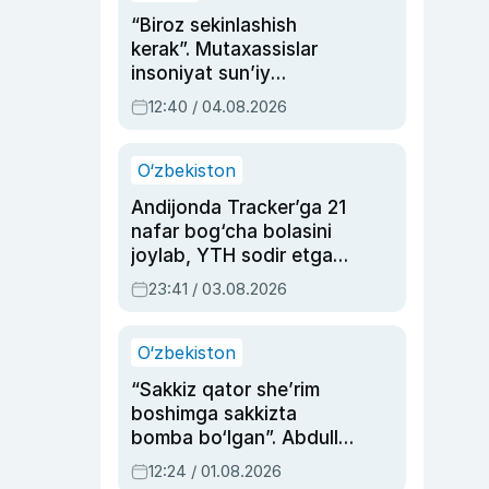
“Biroz sekinlashish
kerak”. Mutaxassislar
insoniyat sun’iy
intellektni boshqara
12:40 / 04.08.2026
olmay qolishidan xavotir
bildirdi
O‘zbekiston
Andijonda Tracker’ga 21
nafar bog‘cha bolasini
joylab, YTH sodir etgan
ayolga sud hukmi o‘qildi
23:41 / 03.08.2026
O‘zbekiston
“Sakkiz qator she’rim
boshimga sakkizta
bomba bo‘lgan”. Abdulla
Oripovni siyosiy
12:24 / 01.08.2026
ayblovlardan asrab