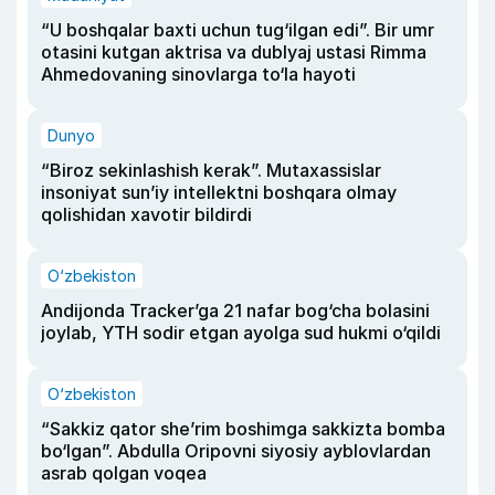
“U boshqalar baxti uchun tug‘ilgan edi”. Bir umr
otasini kutgan aktrisa va dublyaj ustasi Rimma
Ahmedovaning sinovlarga to‘la hayoti
Dunyo
“Biroz sekinlashish kerak”. Mutaxassislar
insoniyat sun’iy intellektni boshqara olmay
qolishidan xavotir bildirdi
O‘zbekiston
Andijonda Tracker’ga 21 nafar bog‘cha bolasini
joylab, YTH sodir etgan ayolga sud hukmi o‘qildi
O‘zbekiston
“Sakkiz qator she’rim boshimga sakkizta bomba
bo‘lgan”. Abdulla Oripovni siyosiy ayblovlardan
asrab qolgan voqea