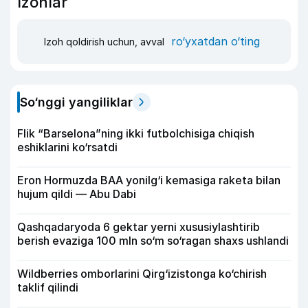
Izohlar
ro‘yxatdan o‘ting
Izoh qoldirish uchun, avval
So‘nggi yangiliklar
Flik “Barselona”ning ikki futbolchisiga chiqish
eshiklarini ko‘rsatdi
Eron Hormuzda BAA yonilg‘i kemasiga raketa bilan
hujum qildi — Abu Dabi
Qashqadaryoda 6 gektar yerni xususiylashtirib
berish evaziga 100 mln so‘m so‘ragan shaxs ushlandi
Wildberries omborlarini Qirg‘izistonga ko‘chirish
taklif qilindi