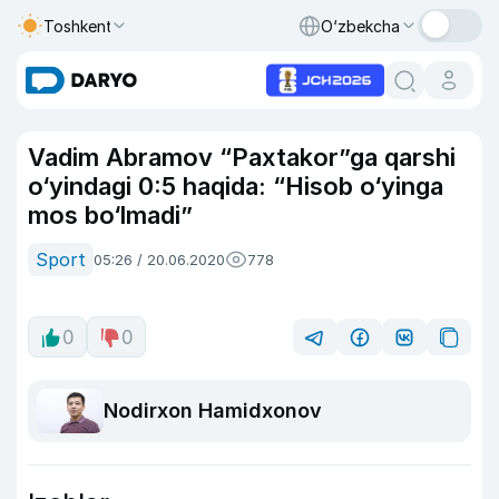
Toshkent
O‘zbekcha
Vadim Abramov “Paxtakor”ga qarshi
o‘yindagi 0:5 haqida: “Hisob o‘yinga
mos bo‘lmadi”
Sport
05:26 / 20.06.2020
778
0
0
Nodirxon Hamidxonov