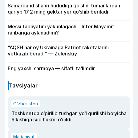
Samarqand shahri hududiga qo‘shni tumanlardan
qariyb 17,2 ming gektar yer qo‘shib beriladi
Messi faoliyatini yakunlagach, “Inter Mayami”
rahbariga aylanadimi?
“AQSH har oy Ukrainaga Patriot raketalarini
yetkazib beradi” — Zelenskiy
Eng yaxshi sarmoya — sifatli ta’limdir
Tavsiyalar
O‘zbekiston
Toshkentda o‘pirilib tushgan yo‘l qurilishi bo‘yicha
6 kishiga sud hukmi o‘qildi
Madaniyat