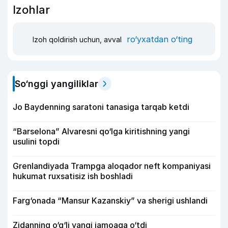
Izohlar
ro‘yxatdan o‘ting
Izoh qoldirish uchun, avval
So‘nggi yangiliklar
Jo Baydenning saratoni tanasiga tarqab ketdi
“Barselona” Alvaresni qo‘lga kiritishning yangi
usulini topdi
Grenlandiyada Trampga aloqador neft kompaniyasi
hukumat ruxsatisiz ish boshladi
Farg‘onada “Mansur Kazanskiy” va sherigi ushlandi
Zidanning o‘g‘li yangi jamoaga o‘tdi