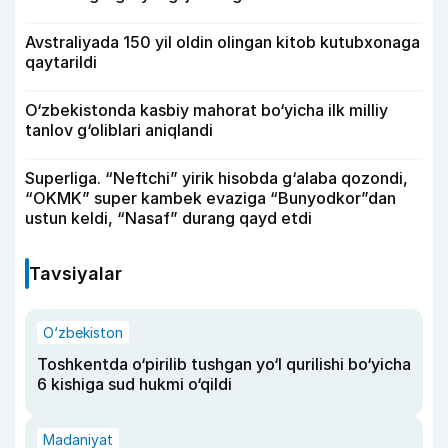
Avstraliyada 150 yil oldin olingan kitob kutubxonaga
qaytarildi
O‘zbekistonda kasbiy mahorat bo‘yicha ilk milliy
tanlov g‘oliblari aniqlandi
Superliga. “Neftchi” yirik hisobda g‘alaba qozondi,
“OKMK” super kambek evaziga “Bunyodkor”dan
ustun keldi, “Nasaf” durang qayd etdi
Tavsiyalar
O‘zbekiston
Toshkentda o‘pirilib tushgan yo‘l qurilishi bo‘yicha
6 kishiga sud hukmi o‘qildi
Madaniyat