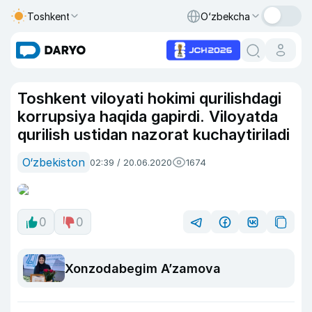
Toshkent
O‘zbekcha
Toshkent viloyati hokimi qurilishdagi
korrupsiya haqida gapirdi. Viloyatda
qurilish ustidan nazorat kuchaytiriladi
O‘zbekiston
02:39 / 20.06.2020
1674
0
0
Xonzodabegim A’zamova