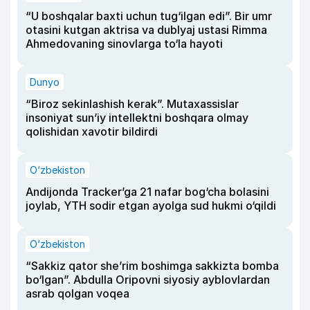
“U boshqalar baxti uchun tug‘ilgan edi”. Bir umr
otasini kutgan aktrisa va dublyaj ustasi Rimma
Ahmedovaning sinovlarga to‘la hayoti
Dunyo
“Biroz sekinlashish kerak”. Mutaxassislar
insoniyat sun’iy intellektni boshqara olmay
qolishidan xavotir bildirdi
O‘zbekiston
Andijonda Tracker’ga 21 nafar bog‘cha bolasini
joylab, YTH sodir etgan ayolga sud hukmi o‘qildi
O‘zbekiston
“Sakkiz qator she’rim boshimga sakkizta bomba
bo‘lgan”. Abdulla Oripovni siyosiy ayblovlardan
asrab qolgan voqea