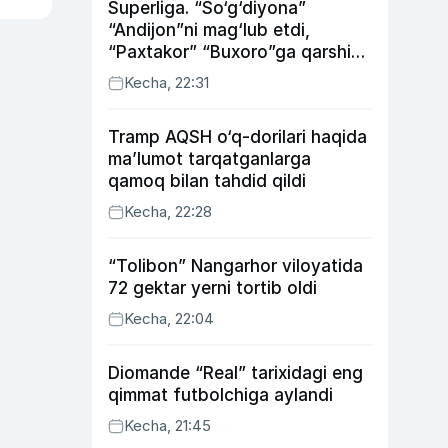
Superliga. “So‘g‘diyona”
“Andijon”ni mag‘lub etdi,
“Paxtakor” “Buxoro”ga qarshi
bahsda g‘alabani qo‘ldan
Kecha, 22:31
chiqardi
Tramp AQSH o‘q-dorilari haqida
ma’lumot tarqatganlarga
qamoq bilan tahdid qildi
Kecha, 22:28
“Tolibon” Nangarhor viloyatida
72 gektar yerni tortib oldi
Kecha, 22:04
Diomande “Real” tarixidagi eng
qimmat futbolchiga aylandi
Kecha, 21:45