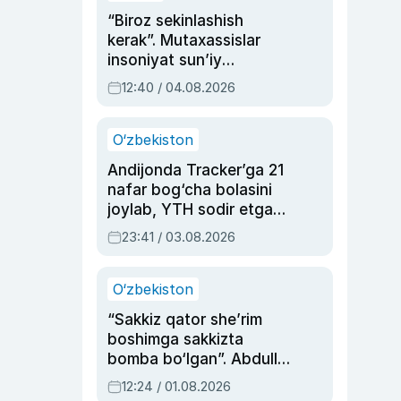
“Biroz sekinlashish
kerak”. Mutaxassislar
insoniyat sun’iy
intellektni boshqara
12:40 / 04.08.2026
olmay qolishidan xavotir
bildirdi
O‘zbekiston
Andijonda Tracker’ga 21
nafar bog‘cha bolasini
joylab, YTH sodir etgan
ayolga sud hukmi o‘qildi
23:41 / 03.08.2026
O‘zbekiston
“Sakkiz qator she’rim
boshimga sakkizta
bomba bo‘lgan”. Abdulla
Oripovni siyosiy
12:24 / 01.08.2026
ayblovlardan asrab