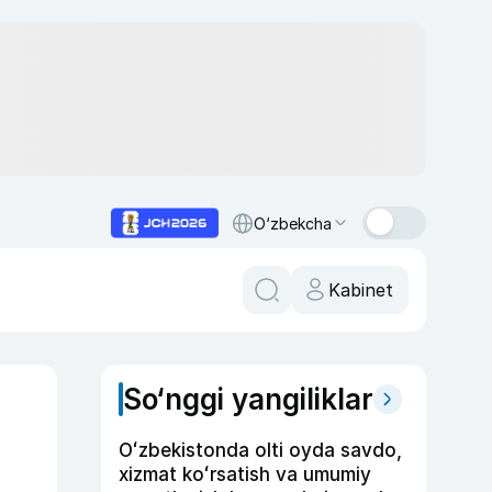
O‘zbekcha
Kabinet
So‘nggi yangiliklar
Oʻzbekistonda olti oyda savdo,
xizmat koʻrsatish va umumiy