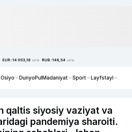
EUR :
RUB :
14 053,18
146,54
so'm
so'm
 Osiyo
Dunyo
Pul
Madaniyat
Sport
Layfstayl
 qaltis siyosiy vaziyat va
aridagi pandemiya sharoiti.