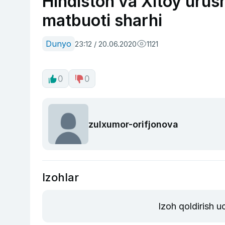
Hindiston va Xitoy urus
matbuoti sharhi
Dunyo
23:12 / 20.06.2020
1121
0
0
zulxumor-orifjonova
Izohlar
Izoh qoldirish 