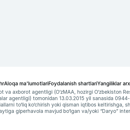
hr
Aloqa ma'lumotlari
Foydalanish shartlari
Yangiliklar arx
t va axborot agentligi (O‘zMAA, hozirgi O‘zbekiston Res
ar agentligi) tomonidan 13.03.2015 yil sanasida 0944
allarni to‘liq ko‘chirish yoki qisman iqtibos keltirishga, 
ytiga giperhavola mavjud bo‘lgan va/yoki “Daryo” intern