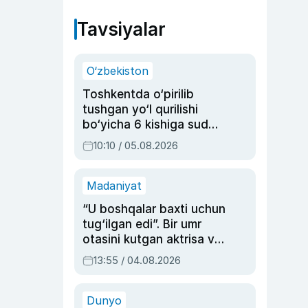
Tavsiyalar
O‘zbekiston
Toshkentda o‘pirilib
tushgan yo‘l qurilishi
bo‘yicha 6 kishiga sud
hukmi o‘qildi
10:10 / 05.08.2026
Madaniyat
“U boshqalar baxti uchun
tug‘ilgan edi”. Bir umr
otasini kutgan aktrisa va
dublyaj ustasi Rimma
13:55 / 04.08.2026
Ahmedovaning
sinovlarga to‘la hayoti
Dunyo