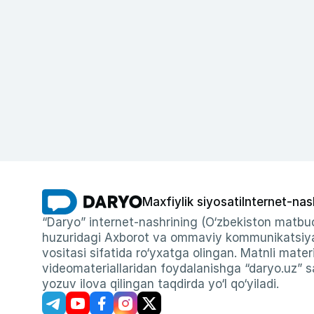
Maxfiylik siyosati
Internet-nas
“Daryo” internet-nashrining (O‘zbekiston matbuo
huzuridagi Axborot va ommaviy kommunikatsiyal
vositasi sifatida ro‘yxatga olingan. Matnli materi
videomateriallaridan foydalanishga “daryo.uz” sa
yozuv ilova qilingan taqdirda yo‘l qo‘yiladi.