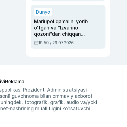
qolgan voqea
Dunyo
Mariupol qamalini yorib
oʻtgan va “Izvarino
qozoni”dan chiqqan
qahramon — Ukraina
19:50 / 29.07.2026
armiyasi bosh
qoʻmondoni Drapatiy
haqida
ivi
Reklama
publikasi Prezidenti Administratsiyasi
-sonli guvohnoma bilan ommaviy axborot
shuningdek, fotografik, grafik, audio va/yoki
et-nashrining muallifligini ko‘rsatuvchi