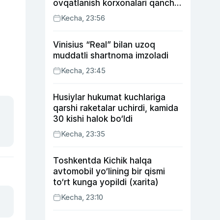
ovqatlanish korxonalari qancha
soliq toʻlagani ochiqlandi
Kecha, 23:56
Vinisius “Real” bilan uzoq
muddatli shartnoma imzoladi
Kecha, 23:45
Husiylar hukumat kuchlariga
qarshi raketalar uchirdi, kamida
30 kishi halok bo‘ldi
Kecha, 23:35
Toshkentda Kichik halqa
avtomobil yo‘lining bir qismi
to‘rt kunga yopildi (xarita)
Kecha, 23:10