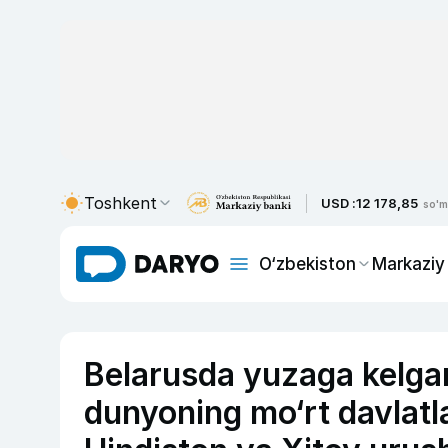
Toshkent
USD :
12 178,85
so'm
O‘zbekiston
Markaziy
Belarusda yuzaga kelgan
dunyoning mo‘rt davlatl