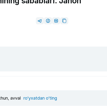
hining sabablari. Jahon
uchun, avval
ro‘yxatdan o‘ting