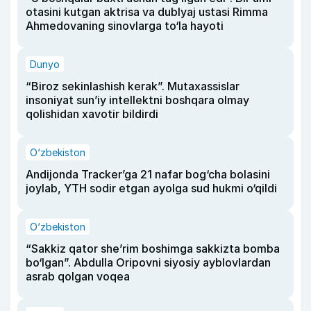
otasini kutgan aktrisa va dublyaj ustasi Rimma
Ahmedovaning sinovlarga to‘la hayoti
Dunyo
“Biroz sekinlashish kerak”. Mutaxassislar
insoniyat sun’iy intellektni boshqara olmay
qolishidan xavotir bildirdi
O‘zbekiston
Andijonda Tracker’ga 21 nafar bog‘cha bolasini
joylab, YTH sodir etgan ayolga sud hukmi o‘qildi
O‘zbekiston
“Sakkiz qator she’rim boshimga sakkizta bomba
bo‘lgan”. Abdulla Oripovni siyosiy ayblovlardan
asrab qolgan voqea