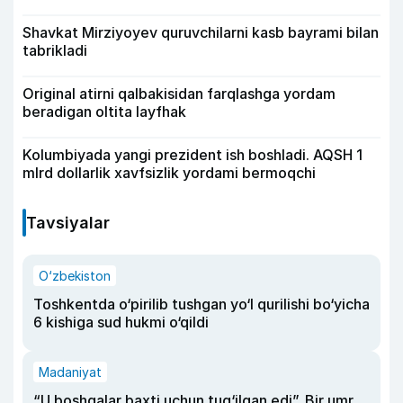
Shavkat Mirziyoyev quruvchilarni kasb bayrami bilan
tabrikladi
Original atirni qalbakisidan farqlashga yordam
beradigan oltita layfhak
Kolumbiyada yangi prezident ish boshladi. AQSH 1
mlrd dollarlik xavfsizlik yordami bermoqchi
Tavsiyalar
O‘zbekiston
Toshkentda o‘pirilib tushgan yo‘l qurilishi bo‘yicha
6 kishiga sud hukmi o‘qildi
Madaniyat
“U boshqalar baxti uchun tug‘ilgan edi”. Bir umr