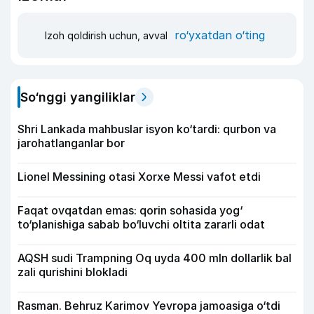
ro‘yxatdan o‘ting
Izoh qoldirish uchun, avval
So‘nggi yangiliklar
Shri Lankada mahbuslar isyon ko‘tardi: qurbon va
jarohatlanganlar bor
Lionel Messining otasi Xorxe Messi vafot etdi
Faqat ovqatdan emas: qorin sohasida yog‘
to‘planishiga sabab bo‘luvchi oltita zararli odat
AQSH sudi Trampning Oq uyda 400 mln dollarlik bal
zali qurishini blokladi
Rasman. Behruz Karimov Yevropa jamoasiga o‘tdi