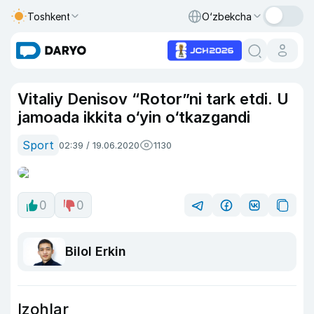
Toshkent
O‘zbekcha
Vitaliy Denisov “Rotor”ni tark etdi. U
jamoada ikkita o‘yin o‘tkazgandi
Sport
02:39 / 19.06.2020
1130
0
0
Bilol Erkin
Izohlar