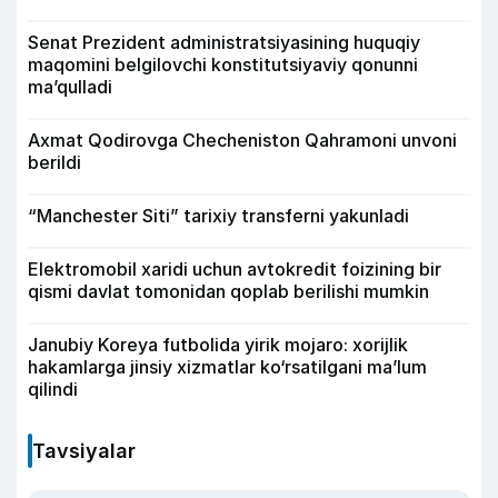
Senat Prezident administratsiyasining huquqiy
maqomini belgilovchi konstitutsiyaviy qonunni
ma’qulladi
Axmat Qodirovga Checheniston Qahramoni unvoni
berildi
“Manchester Siti” tarixiy transferni yakunladi
Elektromobil xaridi uchun avtokredit foizining bir
qismi davlat tomonidan qoplab berilishi mumkin
Janubiy Koreya futbolida yirik mojaro: xorijlik
hakamlarga jinsiy xizmatlar ko‘rsatilgani ma’lum
qilindi
Tavsiyalar