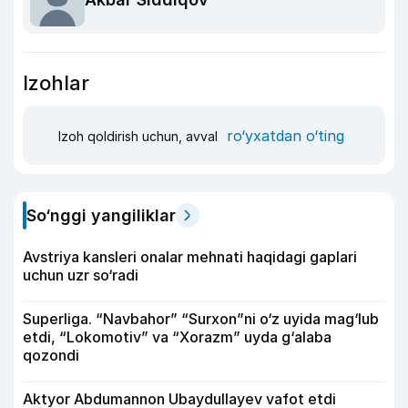
Izohlar
ro‘yxatdan o‘ting
Izoh qoldirish uchun, avval
So‘nggi yangiliklar
Avstriya kansleri onalar mehnati haqidagi gaplari
uchun uzr so‘radi
Superliga. “Navbahor” “Surxon”ni o‘z uyida mag‘lub
etdi, “Lokomotiv” va “Xorazm” uyda g‘alaba
qozondi
Aktyor Abdu­mannon Ubaydullayev vafot etdi