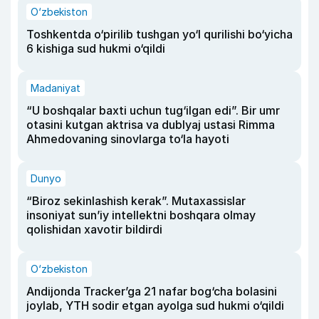
O‘zbekiston
Toshkentda o‘pirilib tushgan yo‘l qurilishi bo‘yicha
6 kishiga sud hukmi o‘qildi
Madaniyat
“U boshqalar baxti uchun tug‘ilgan edi”. Bir umr
otasini kutgan aktrisa va dublyaj ustasi Rimma
Ahmedovaning sinovlarga to‘la hayoti
Dunyo
“Biroz sekinlashish kerak”. Mutaxassislar
insoniyat sun’iy intellektni boshqara olmay
qolishidan xavotir bildirdi
O‘zbekiston
Andijonda Tracker’ga 21 nafar bog‘cha bolasini
joylab, YTH sodir etgan ayolga sud hukmi o‘qildi