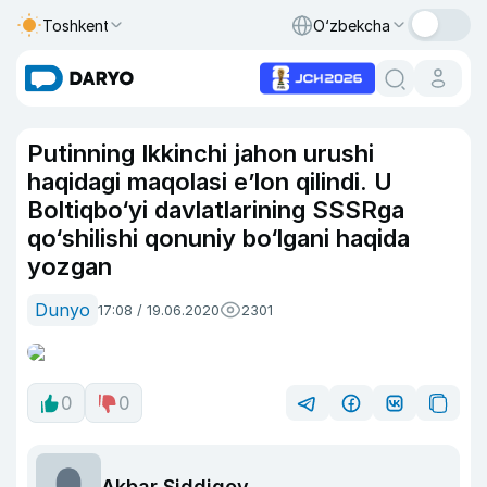
Toshkent
O‘zbekcha
Putinning Ikkinchi jahon urushi
haqidagi maqolasi e’lon qilindi. U
Boltiqbo‘yi davlatlarining SSSRga
qo‘shilishi qonuniy bo‘lgani haqida
yozgan
Dunyo
17:08 / 19.06.2020
2301
0
0
Akbar Siddiqov