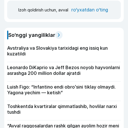
ro‘yxatdan o‘ting
Izoh qoldirish uchun, avval
So‘nggi yangiliklar
Avstraliya va Slovakiya tarixidagi eng issiq kun
kuzatildi
Leonardo DiKaprio va Jeff Bezos noyob hayvonlarni
asrashga 200 million dollar ajratdi
Luish Figo: “Infantino endi obroʻsini tiklay olmaydi.
Yagona yechim — ketish”
Toshkentda kvartiralar qimmatlashib, hovlilar narxi
tushdi
“Avval raqqosalardan rashk qilgan ayolim hozir meni