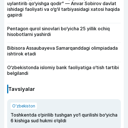
uylantirib qo‘yishga qodir” — Anvar Sobirov davlat
ishidagi faoliyati va o‘g‘il tarbiyasidagi xatosi haqida
gapirdi
Pentagon qurol sinovlari bo‘yicha 25 yillik ochiq
hisobotlarni yashirdi
Bibisora Assaubayeva Samarqanddagi olimpiadada
ishtirok etadi
O‘zbekistonda islomiy bank faoliyatiga o‘tish tartibi
belgilandi
Tavsiyalar
O‘zbekiston
Toshkentda o‘pirilib tushgan yo‘l qurilishi bo‘yicha
6 kishiga sud hukmi o‘qildi