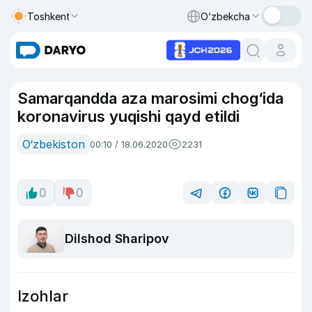
Toshkent
O‘zbekcha
Samarqandda aza marosimi chog‘ida
koronavirus yuqishi qayd etildi
O‘zbekiston
00:10 / 18.06.2020
2231
0
0
Dilshod Sharipov
Izohlar