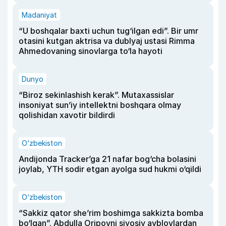
Madaniyat
“U boshqalar baxti uchun tug‘ilgan edi”. Bir umr
otasini kutgan aktrisa va dublyaj ustasi Rimma
Ahmedovaning sinovlarga to‘la hayoti
Dunyo
“Biroz sekinlashish kerak”. Mutaxassislar
insoniyat sun’iy intellektni boshqara olmay
qolishidan xavotir bildirdi
O‘zbekiston
Andijonda Tracker’ga 21 nafar bog‘cha bolasini
joylab, YTH sodir etgan ayolga sud hukmi o‘qildi
O‘zbekiston
“Sakkiz qator she’rim boshimga sakkizta bomba
bo‘lgan”. Abdulla Oripovni siyosiy ayblovlardan