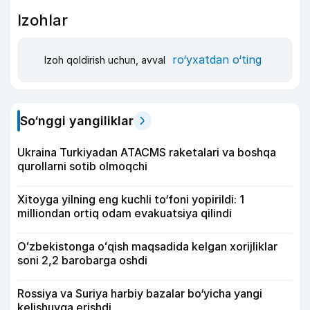
Izohlar
ro‘yxatdan o‘ting
Izoh qoldirish uchun, avval
So‘nggi yangiliklar
Ukraina Turkiyadan ATACMS raketalari va boshqa
qurollarni sotib olmoqchi
Xitoyga yilning eng kuchli to‘foni yopirildi: 1
milliondan ortiq odam evakuatsiya qilindi
Oʻzbekistonga oʻqish maqsadida kelgan xorijliklar
soni 2,2 barobarga oshdi
Rossiya va Suriya harbiy bazalar bo‘yicha yangi
kelishuvga erishdi