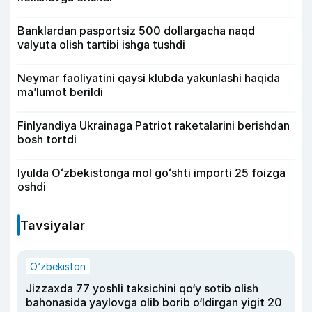
Banklardan pasportsiz 500 dollargacha naqd
valyuta olish tartibi ishga tushdi
Neymar faoliyatini qaysi klubda yakunlashi haqida
ma’lumot berildi
Finlyandiya Ukrainaga Patriot raketalarini berishdan
bosh tortdi
Iyulda Oʻzbekistonga mol goʻshti importi 25 foizga
oshdi
Tavsiyalar
O‘zbekiston
Jizzaxda 77 yoshli taksichini qo‘y sotib olish
bahonasida yaylovga olib borib o‘ldirgan yigit 20