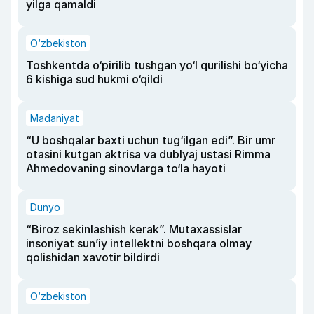
yilga qamaldi
O‘zbekiston
Toshkentda o‘pirilib tushgan yo‘l qurilishi bo‘yicha
6 kishiga sud hukmi o‘qildi
Madaniyat
“U boshqalar baxti uchun tug‘ilgan edi”. Bir umr
otasini kutgan aktrisa va dublyaj ustasi Rimma
Ahmedovaning sinovlarga to‘la hayoti
Dunyo
“Biroz sekinlashish kerak”. Mutaxassislar
insoniyat sun’iy intellektni boshqara olmay
qolishidan xavotir bildirdi
O‘zbekiston