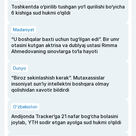
Toshkentda o‘pirilib tushgan yo‘l qurilishi bo‘yicha
6 kishiga sud hukmi o‘qildi
Madaniyat
“U boshqalar baxti uchun tug‘ilgan edi”. Bir umr
otasini kutgan aktrisa va dublyaj ustasi Rimma
Ahmedovaning sinovlarga to‘la hayoti
Dunyo
“Biroz sekinlashish kerak”. Mutaxassislar
insoniyat sun’iy intellektni boshqara olmay
qolishidan xavotir bildirdi
O‘zbekiston
Andijonda Tracker’ga 21 nafar bog‘cha bolasini
joylab, YTH sodir etgan ayolga sud hukmi o‘qildi