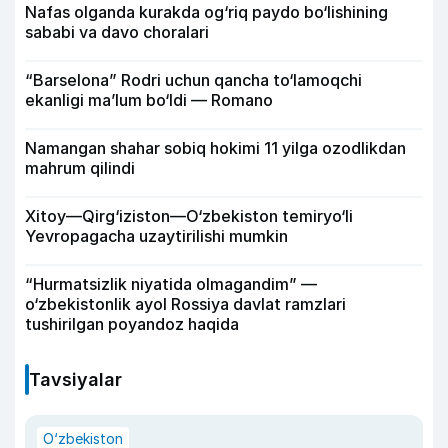
Nafas olganda kurakda og‘riq paydo bo‘lishining
sababi va davo choralari
“Barselona” Rodri uchun qancha to‘lamoqchi
ekanligi ma’lum bo‘ldi — Romano
Namangan shahar sobiq hokimi 11 yilga ozodlikdan
mahrum qilindi
Xitoy—Qirg‘iziston—O‘zbekiston temiryo‘li
Yevropagacha uzaytirilishi mumkin
“Hurmatsizlik niyatida olmagandim” —
o‘zbekistonlik ayol Rossiya davlat ramzlari
tushirilgan poyandoz haqida
Tavsiyalar
O‘zbekiston