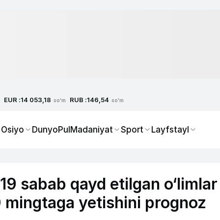
EUR :
RUB :
14 053,18
146,54
so'm
so'm
 Osiyo
Dunyo
Pul
Madaniyat
Sport
Layfstayl
 sabab qayd etilgan o‘limlar
 mingtaga yetishini prognoz