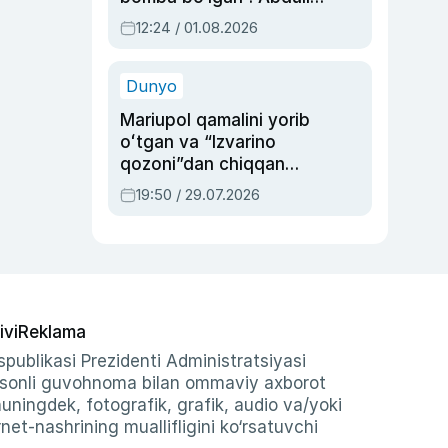
Oripovni siyosiy
12:24 / 01.08.2026
ayblovlardan asrab
qolgan voqea
Dunyo
Mariupol qamalini yorib
oʻtgan va “Izvarino
qozoni”dan chiqqan
qahramon — Ukraina
19:50 / 29.07.2026
armiyasi bosh
qoʻmondoni Drapatiy
haqida
ivi
Reklama
publikasi Prezidenti Administratsiyasi
-sonli guvohnoma bilan ommaviy axborot
shuningdek, fotografik, grafik, audio va/yoki
et-nashrining muallifligini ko‘rsatuvchi