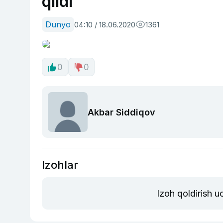
qildi
Dunyo
04:10 / 18.06.2020
1361
0
0
Akbar Siddiqov
Izohlar
Izoh qoldirish 