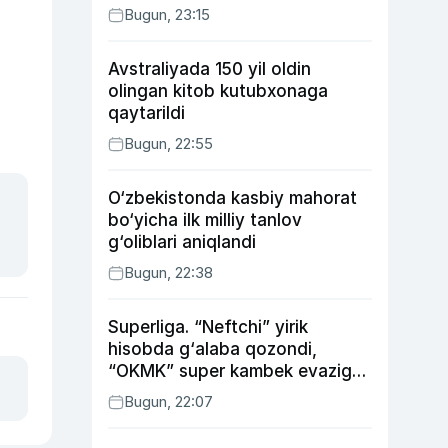
Bugun, 23:15
Avstraliyada 150 yil oldin
olingan kitob kutubxonaga
qaytarildi
Bugun, 22:55
O‘zbekistonda kasbiy mahorat
bo‘yicha ilk milliy tanlov
g‘oliblari aniqlandi
Bugun, 22:38
Superliga. “Neftchi” yirik
hisobda g‘alaba qozondi,
“OKMK” super kambek evaziga
“Bunyodkor”dan ustun keldi,
Bugun, 22:07
“Nasaf” durang qayd etdi