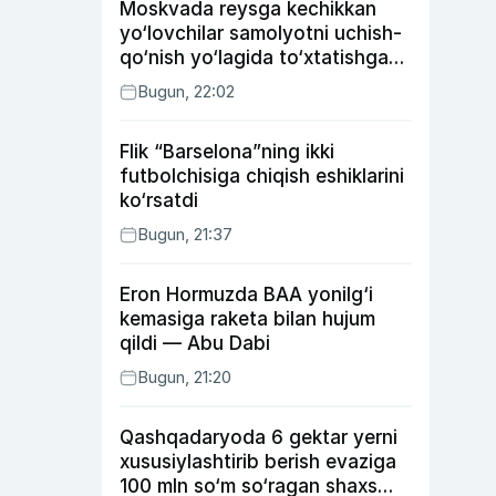
Moskvada reysga kechikkan
yo‘lovchilar samolyotni uchish-
qo‘nish yo‘lagida to‘xtatishga
urindi (video)
Bugun, 22:02
Flik “Barselona”ning ikki
futbolchisiga chiqish eshiklarini
ko‘rsatdi
Bugun, 21:37
Eron Hormuzda BAA yonilg‘i
kemasiga raketa bilan hujum
qildi — Abu Dabi
Bugun, 21:20
Qashqadaryoda 6 gektar yerni
xususiylashtirib berish evaziga
100 mln so‘m so‘ragan shaxs