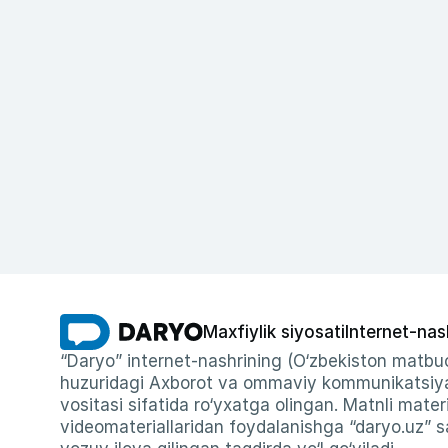
Maxfiylik siyosati
Internet-nas
“Daryo” internet-nashrining (O‘zbekiston matbuo
huzuridagi Axborot va ommaviy kommunikatsiyal
vositasi sifatida ro‘yxatga olingan. Matnli materi
videomateriallaridan foydalanishga “daryo.uz” sa