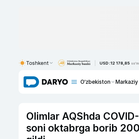
Toshkent
USD :
12 178,85
so'm
O‘zbekiston
Markaziy
Olimlar AQShda COVID-19
soni oktabrga borib 200