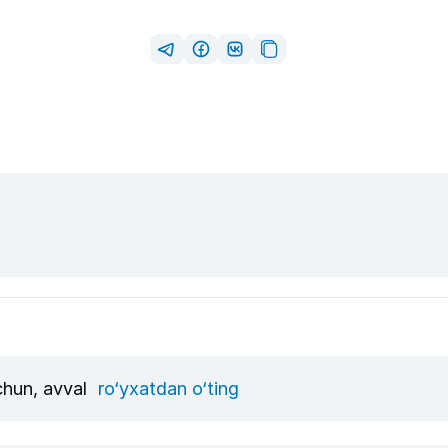
uchun, avval
ro‘yxatdan o‘ting