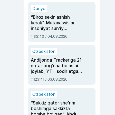
sinovlarga to‘la hayoti
Dunyo
“Biroz sekinlashish
kerak”. Mutaxassislar
insoniyat sun’iy
intellektni boshqara
12:40 / 04.08.2026
olmay qolishidan xavotir
bildirdi
O‘zbekiston
Andijonda Tracker’ga 21
nafar bog‘cha bolasini
joylab, YTH sodir etgan
ayolga sud hukmi o‘qildi
23:41 / 03.08.2026
O‘zbekiston
“Sakkiz qator she’rim
boshimga sakkizta
bomba bo‘lgan”. Abdulla