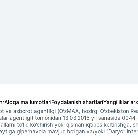
hr
Aloqa ma'lumotlari
Foydalanish shartlari
Yangiliklar arx
t va axborot agentligi (O‘zMAA, hozirgi O‘zbekiston Res
ar agentligi) tomonidan 13.03.2015 yil sanasida 0944
allarni to‘liq ko‘chirish yoki qisman iqtibos keltirishga, 
ytiga giperhavola mavjud bo‘lgan va/yoki “Daryo” intern