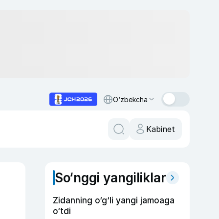
O‘zbekcha
Kabinet
So‘nggi yangiliklar
Zidanning o‘g‘li yangi jamoaga
o‘tdi