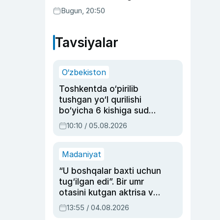
ushlandi
Bugun, 20:50
Tavsiyalar
O‘zbekiston
Toshkentda o‘pirilib
tushgan yo‘l qurilishi
bo‘yicha 6 kishiga sud
hukmi o‘qildi
10:10 / 05.08.2026
Madaniyat
“U boshqalar baxti uchun
tug‘ilgan edi”. Bir umr
otasini kutgan aktrisa va
dublyaj ustasi Rimma
13:55 / 04.08.2026
Ahmedovaning