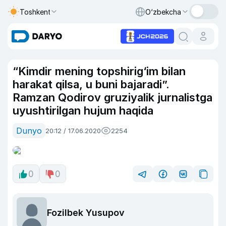
Toshkent
O‘zbekcha
“Kimdir mening topshirig‘im bilan
harakat qilsa, u buni bajaradi”.
Ramzan Qodirov gruziyalik jurnalistga
uyushtirilgan hujum haqida
Dunyo
20:12 / 17.06.2020
2254
0
0
Fozilbek Yusupov