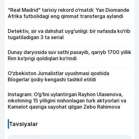
“Real Madrid” tarixiy rekord o‘rnatdi: Yan Diomande
Afrika futbolidagi eng qimmat transferga aylandi
Detektiv, sir va dahshat uyg‘unligi: bir nafasda ko‘rib
tugatiladigan 3 ta serial
Dunay daryosida suv sathi pasayib, qariyb 1700 yillik
Rim ko‘prigi qoldiqlari ko‘rindi
O‘zbekiston Jurnalistlar uyushmasi qoshida
Blogerlar ijodiy kengashi tashkil etildi
Instagram: O‘g‘lini uylantirgan Rayhon Ulasenova,
nikohining 15 yilligini nishonlagan turk aktyorlari va
Kamelot qasriga sayohat qilgan Zebo Rahimova
Tavsiyalar