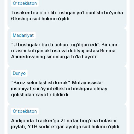
O‘zbekiston
Toshkentda o‘pirilib tushgan yo‘l qurilishi bo‘yicha
6 kishiga sud hukmi o‘qildi
Madaniyat
“U boshqalar baxti uchun tug‘ilgan edi”. Bir umr
otasini kutgan aktrisa va dublyaj ustasi Rimma
Ahmedovaning sinovlarga to‘la hayoti
Dunyo
“Biroz sekinlashish kerak”. Mutaxassislar
insoniyat sun’iy intellektni boshqara olmay
qolishidan xavotir bildirdi
O‘zbekiston
Andijonda Tracker’ga 21 nafar bog‘cha bolasini
joylab, YTH sodir etgan ayolga sud hukmi o‘qildi