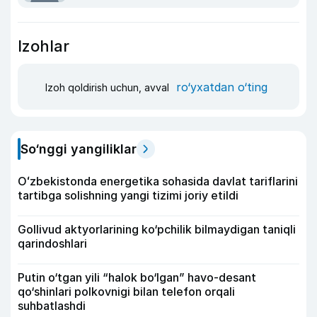
Izohlar
ro‘yxatdan o‘ting
Izoh qoldirish uchun, avval
So‘nggi yangiliklar
Oʻzbekistonda energetika sohasida davlat tariflarini
tartibga solishning yangi tizimi joriy etildi
Gollivud aktyorlarining ko‘pchilik bilmaydigan taniqli
qarindoshlari
Putin o‘tgan yili “halok bo‘lgan” havo-desant
qo‘shinlari polkovnigi bilan telefon orqali
suhbatlashdi