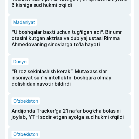
6 kishiga sud hukmi o‘qildi
Madaniyat
“U boshqalar baxti uchun tug‘ilgan edi”. Bir umr
otasini kutgan aktrisa va dublyaj ustasi Rimma
Ahmedovaning sinovlarga to‘la hayoti
Dunyo
“Biroz sekinlashish kerak”. Mutaxassislar
insoniyat sun’iy intellektni boshqara olmay
qolishidan xavotir bildirdi
O‘zbekiston
Andijonda Tracker’ga 21 nafar bog‘cha bolasini
joylab, YTH sodir etgan ayolga sud hukmi o‘qildi
O‘zbekiston