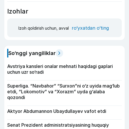
Izohlar
ro‘yxatdan o‘ting
Izoh qoldirish uchun, avval
So‘nggi yangiliklar
Avstriya kansleri onalar mehnati haqidagi gaplari
uchun uzr so‘radi
Superliga. “Navbahor” “Surxon”ni o‘z uyida mag‘lub
etdi, “Lokomotiv” va “Xorazm” uyda g‘alaba
qozondi
Aktyor Abdu­mannon Ubaydullayev vafot etdi
Senat Prezident administratsiyasining huquqiy