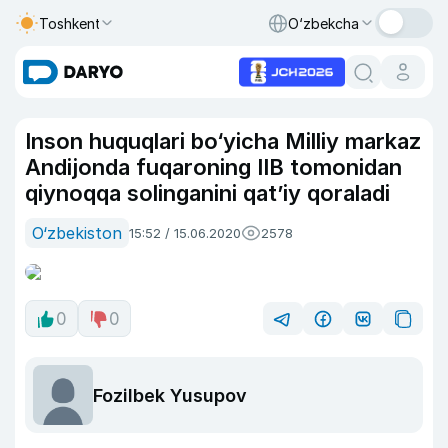
Toshkent
O‘zbekcha
Inson huquqlari bo‘yicha Milliy markaz
Andijonda fuqaroning IIB tomonidan
qiynoqqa solinganini qat’iy qoraladi
O‘zbekiston
15:52 / 15.06.2020
2578
0
0
Fozilbek Yusupov