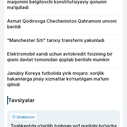
maqomini belgilovchi konstitutsiyaviy qonunni
ma’qulladi
Axmat Qodirovga Checheniston Qahramoni unvoni
berildi
“Manchester Siti” tarixiy transferni yakunladi
Elektromobil xaridi uchun avtokredit foizining bir
qismi davlat tomonidan qoplab berilishi mumkin
Janubiy Koreya futbolida yirik mojaro: xorijlik
hakamlarga jinsiy xizmatlar ko‘rsatilgani ma’lum
qilindi
Tavsiyalar
O‘zbekiston
Toshkentda o‘pirilib tushgan yo‘l qurilishi bo‘yicha