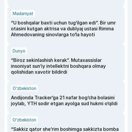
Madaniyat
“U boshqalar baxti uchun tug‘ilgan edi”. Bir umr
otasini kutgan aktrisa va dublyaj ustasi Rimma
Ahmedovaning sinovlarga to‘la hayoti
Dunyo
“Biroz sekinlashish kerak”. Mutaxassislar
insoniyat sun’iy intellektni boshqara olmay
qolishidan xavotir bildirdi
O‘zbekiston
Andijonda Tracker’ga 21 nafar bog‘cha bolasini
joylab, YTH sodir etgan ayolga sud hukmi o‘qildi
O‘zbekiston
“Sakkiz qator she’rim boshimga sakkizta bomba