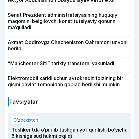
Aktyor Abdu­mannon Ubaydullayev vafot etdi
Senat Prezident administratsiyasining huquqiy
maqomini belgilovchi konstitutsiyaviy qonunni
ma’qulladi
Axmat Qodirovga Checheniston Qahramoni unvoni
berildi
“Manchester Siti” tarixiy transferni yakunladi
Elektromobil xaridi uchun avtokredit foizining bir
qismi davlat tomonidan qoplab berilishi mumkin
Tavsiyalar
O‘zbekiston
Toshkentda o‘pirilib tushgan yo‘l qurilishi bo‘yicha
6 kishiga sud hukmi o‘qildi