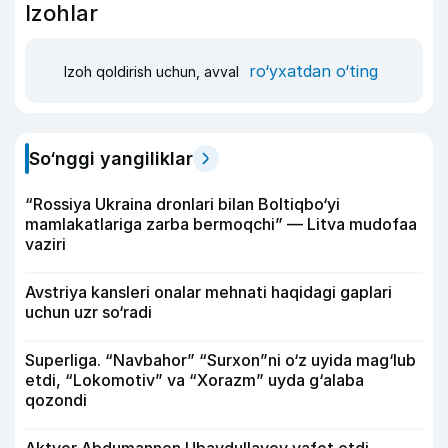
Izohlar
ro‘yxatdan o‘ting
Izoh qoldirish uchun, avval
So‘nggi yangiliklar
“Rossiya Ukraina dronlari bilan Boltiqbo‘yi
mamlakatlariga zarba bermoqchi” — Litva mudofaa
vaziri
Avstriya kansleri onalar mehnati haqidagi gaplari
uchun uzr so‘radi
Superliga. “Navbahor” “Surxon”ni o‘z uyida mag‘lub
etdi, “Lokomotiv” va “Xorazm” uyda g‘alaba
qozondi